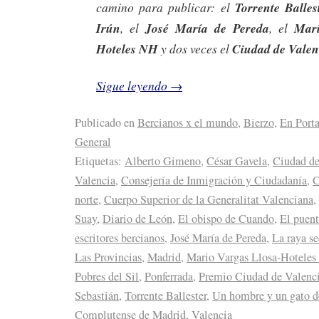
camino para publicar: el
Torrente Balles
Irún
, el
José María de Pereda
, el
Mari
Hoteles NH
y dos veces el
Ciudad de Valen
Sigue leyendo
→
Publicado en
Bercianos x el mundo
,
Bierzo
,
En Port
General
Etiquetas:
Alberto Gimeno
,
César Gavela
,
Ciudad de
Valencia
,
Consejería de Inmigración y Ciudadanía
,
C
norte
,
Cuerpo Superior de la Generalitat Valenciana
,
Suay
,
Diario de León
,
El obispo de Cuando
,
El puent
escritores bercianos
,
José María de Pereda
,
La raya se
Las Provincias
,
Madrid
,
Mario Vargas Llosa-Hotele
Pobres del Sil
,
Ponferrada
,
Premio Ciudad de Valenc
Sebastián
,
Torrente Ballester
,
Un hombre y un gato d
Complutense de Madrid
,
Valencia