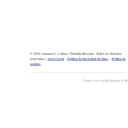
© 2020. Juanma G. Colinas / Plumilla Berciano. Todos los derechos
reservados. |
Aviso Legal
–
Política de privacidad de datos
–
Política de
cookies.
Creado con orgullo gracias a Wo