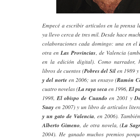
Empecé a escribir artículos en la prensa 
ya llevo cerca de tres mil. Desde hace muc
colaboraciones cada domingo: una en el
otra en
Las Provincias
, de Valencia (amb
en la edición digital). Como narrador, 
libros de cuentos (
Pobres del Sil
en 1989 
y del norte
en 2006; un ensayo (
Ramón Ca
cuatro novelas (
La raya seca
en 1996,
El p
1998,
El obispo de Cuando
en 2001 y
D
Suay
en 2007) y un libro de artículos liter
y un gato de Valencia
, en 2006). También
Alberto Gimeno
, de otra novela, (
La Sag
2004). He ganado muchos premios porqu