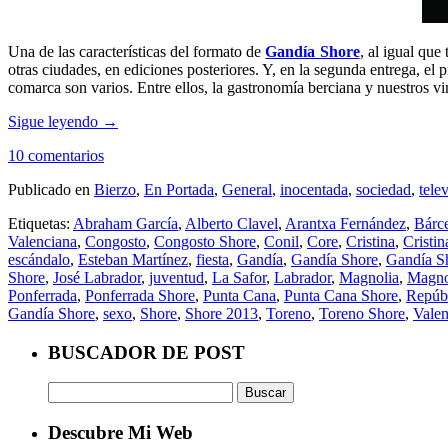
Una de las características del formato de
Gandía Shore
, al igual que
otras ciudades, en ediciones posteriores. Y, en la segunda entrega, 
comarca son varios. Entre ellos, la gastronomía berciana y nuestros vi
Sigue leyendo
→
10 comentarios
Publicado en
Bierzo
,
En Portada
,
General
,
inocentada
,
sociedad
,
tele
Etiquetas:
Abraham García
,
Alberto Clavel
,
Arantxa Fernández
,
Bárc
Valenciana
,
Congosto
,
Congosto Shore
,
Conil
,
Core
,
Cristina
,
Cristi
escándalo
,
Esteban Martínez
,
fiesta
,
Gandía
,
Gandía Shore
,
Gandía S
Shore
,
José Labrador
,
juventud
,
La Safor
,
Labrador
,
Magnolia
,
Magno
Ponferrada
,
Ponferrada Shore
,
Punta Cana
,
Punta Cana Shore
,
Repúb
Gandía Shore
,
sexo
,
Shore
,
Shore 2013
,
Toreno
,
Toreno Shore
,
Valen
BUSCADOR DE POST
Buscar:
Descubre Mi Web