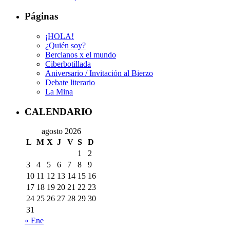
Páginas
¡HOLA!
¿Quién soy?
Bercianos x el mundo
Ciberbotillada
Aniversario / Invitación al Bierzo
Debate literario
La Mina
CALENDARIO
agosto 2026
L
M
X
J
V
S
D
1
2
3
4
5
6
7
8
9
10
11
12
13
14
15
16
17
18
19
20
21
22
23
24
25
26
27
28
29
30
31
« Ene