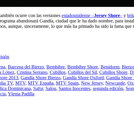
 también ocurre con las versiones
estadounidense –
Jersey Shore
–
y
bri
el programa abandonará Gandía, ciudad que le ha dado nombre, para ins
nos, aunque, sinceramente, lo que más ha primado ha sido la fama que ti
visión
ena
,
Barcena del Bierzo
,
Bembibre
,
Bembibre Shore
,
Benidorm
,
Bierz
na López
,
Cristina Serrano
,
Cubillos
,
Cubillos del Sil
,
Cubillos Shore
,
Dí
hore 2013
,
Gandía Shore Bierzo
,
Gandía Shore Oxford
,
Gandía Shore 
lia TV
,
MTV
,
MTV España
,
MTV Spain
,
New Jersey
,
Newcastle
,
Ox
lica Dominicana
,
Safor
,
Salou
,
Santos Inocentes
,
segunda edición
,
Seg
cia
,
Ylenia Padilla