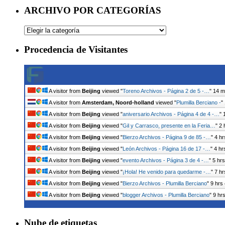
ARCHIVO POR CATEGORÍAS
ARCHIVO
POR
CATEGORÍAS
Procedencia de Visitantes
A visitor from
Beijing
viewed "
Toreno Archivos - Página 2 de 5 -…
"
14 m
A visitor from
Amsterdam, Noord-holland
viewed "
Plumilla Berciano -
"
A visitor from
Beijing
viewed "
aniversario Archivos - Página 4 de 4 -…
"
A visitor from
Beijing
viewed "
Gil y Carrasco, presente en la Feria…
"
2 
A visitor from
Beijing
viewed "
Bierzo Archivos - Página 9 de 85 -…
"
4 hr
A visitor from
Beijing
viewed "
León Archivos - Página 16 de 17 -…
"
4 hr
A visitor from
Beijing
viewed "
evento Archivos - Página 3 de 4 -…
"
5 hr
A visitor from
Beijing
viewed "
¡Hola! He venido para quedarme -…
"
7 hr
A visitor from
Beijing
viewed "
Bierzo Archivos - Plumilla Berciano
"
9 hrs
A visitor from
Beijing
viewed "
blogger Archivos - Plumilla Berciano
"
9 hr
Nube de etiquetas