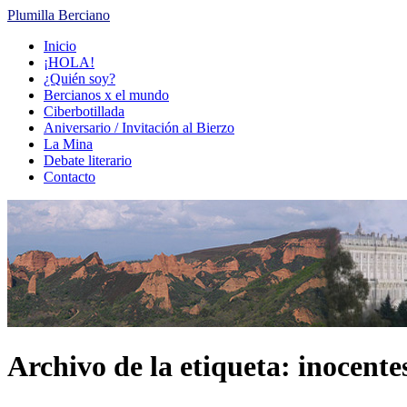
Plumilla Berciano
Ir
Inicio
al
¡HOLA!
contenido
¿Quién soy?
Bercianos x el mundo
Ciberbotillada
Aniversario / Invitación al Bierzo
La Mina
Debate literario
Contacto
Archivo de la etiqueta:
inocente