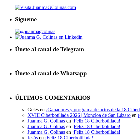
Sígueme
Únete al canal de Telegram
Únete al canal de Whatsapp
ÚLTIMOS COMENTARIOS
Geles
en
¡Ganadores y programa de actos de la 18 Ciberb
XVIII Ciberbotillada 2026 | Moncloa de San Lázaro
en
¡
Juanma G. Colinas
en
¡Feliz 18 Ciberbotillada!
Juanma G. Colinas
en
¡Feliz 18 Ciberbotillada!
Juanma G. Colinas
en
¡Feliz 18 Ciberbotillada!
Jesús
en
¡Feliz 18 Ciberbotillada!