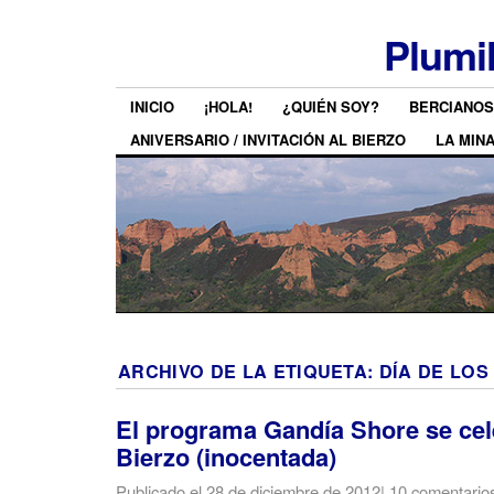
Plumi
INICIO
¡HOLA!
¿QUIÉN SOY?
BERCIANOS
ANIVERSARIO / INVITACIÓN AL BIERZO
LA MIN
ARCHIVO DE LA ETIQUETA:
DÍA DE LOS
El programa Gandía Shore se cel
Bierzo (inocentada)
Publicado el
28 de diciembre de 2012
|
10 comentario