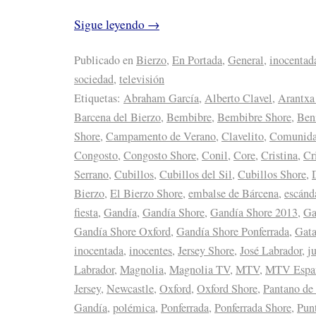
Sigue leyendo
→
Publicado en
Bierzo
,
En Portada
,
General
,
inocentad
sociedad
,
televisión
Etiquetas:
Abraham García
,
Alberto Clavel
,
Arantxa
Barcena del Bierzo
,
Bembibre
,
Bembibre Shore
,
Ben
Shore
,
Campamento de Verano
,
Clavelito
,
Comunida
Congosto
,
Congosto Shore
,
Conil
,
Core
,
Cristina
,
Cr
Serrano
,
Cubillos
,
Cubillos del Sil
,
Cubillos Shore
,
Bierzo
,
El Bierzo Shore
,
embalse de Bárcena
,
escánd
fiesta
,
Gandía
,
Gandía Shore
,
Gandía Shore 2013
,
Ga
Gandía Shore Oxford
,
Gandía Shore Ponferrada
,
Gat
inocentada
,
inocentes
,
Jersey Shore
,
José Labrador
,
j
Labrador
,
Magnolia
,
Magnolia TV
,
MTV
,
MTV Espa
Jersey
,
Newcastle
,
Oxford
,
Oxford Shore
,
Pantano de
Gandía
,
polémica
,
Ponferrada
,
Ponferrada Shore
,
Pun