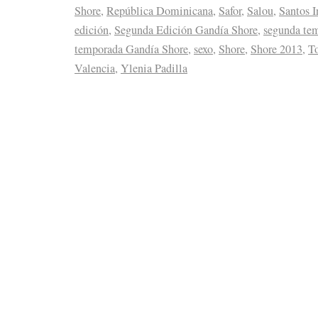
Shore
,
República Dominicana
,
Safor
,
Salou
,
Santos I
edición
,
Segunda Edición Gandía Shore
,
segunda te
temporada Gandía Shore
,
sexo
,
Shore
,
Shore 2013
,
T
Valencia
,
Ylenia Padilla