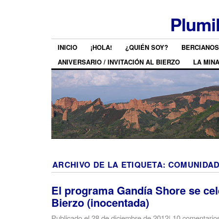
Plumi
INICIO
¡HOLA!
¿QUIÉN SOY?
BERCIANOS
ANIVERSARIO / INVITACIÓN AL BIERZO
LA MIN
ARCHIVO DE LA ETIQUETA:
COMUNIDAD
El programa Gandía Shore se cel
Bierzo (inocentada)
Publicado el
28 de diciembre de 2012
|
10 comentario