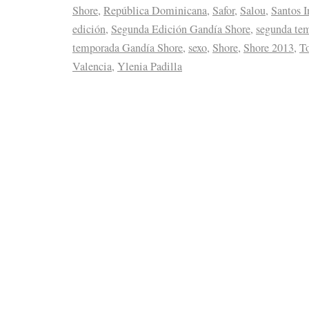
Shore
,
República Dominicana
,
Safor
,
Salou
,
Santos I
edición
,
Segunda Edición Gandía Shore
,
segunda te
temporada Gandía Shore
,
sexo
,
Shore
,
Shore 2013
,
T
Valencia
,
Ylenia Padilla