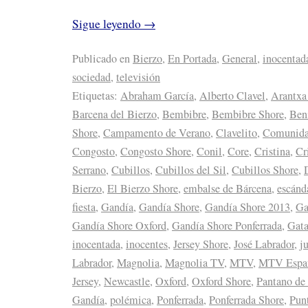
Sigue leyendo
→
Publicado en
Bierzo
,
En Portada
,
General
,
inocentad
sociedad
,
televisión
Etiquetas:
Abraham García
,
Alberto Clavel
,
Arantxa
Barcena del Bierzo
,
Bembibre
,
Bembibre Shore
,
Ben
Shore
,
Campamento de Verano
,
Clavelito
,
Comunida
Congosto
,
Congosto Shore
,
Conil
,
Core
,
Cristina
,
Cr
Serrano
,
Cubillos
,
Cubillos del Sil
,
Cubillos Shore
,
Bierzo
,
El Bierzo Shore
,
embalse de Bárcena
,
escánd
fiesta
,
Gandía
,
Gandía Shore
,
Gandía Shore 2013
,
Ga
Gandía Shore Oxford
,
Gandía Shore Ponferrada
,
Gat
inocentada
,
inocentes
,
Jersey Shore
,
José Labrador
,
j
Labrador
,
Magnolia
,
Magnolia TV
,
MTV
,
MTV Espa
Jersey
,
Newcastle
,
Oxford
,
Oxford Shore
,
Pantano de
Gandía
,
polémica
,
Ponferrada
,
Ponferrada Shore
,
Pun