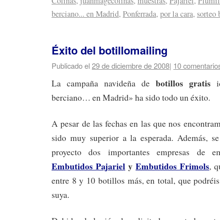
Colinas
,
juanmagecolinas
,
muestras
,
Pajariel
,
Plumil
berciano... en Madrid
,
Ponferrada
,
por la cara
,
sorteo 
Éxito del botillomailing
Publicado el
29 de diciembre de 2008
|
10 comentario
botillos gratis
La campaña navideña de
id
berciano… en Madrid» ha sido todo un éxito.
A pesar de las fechas en las que nos encontram
sido muy superior a la esperada. Además, se
proyecto dos importantes empresas de e
Embutidos
Pajariel
y
Embutidos Frimols
, 
entre 8 y 10 botillos más, en total, que podréi
suya.