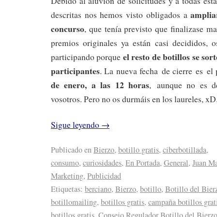
Debido al aluvión de solicitudes y a todas esta
ampliar
descritas nos hemos visto obligados a
concurso
, que tenía previsto que finalizase 
premios originales ya están casi decididos, 
el resto de botillos se sor
participando porque
participantes
. La nueva fecha de cierre es el
de enero, a las 12 horas
, aunque no es de
vosotros. Pero no os durmáis en los laureles, xD
Sigue leyendo
→
Publicado en
Bierzo
,
botillo gratis
,
ciberbotillada
,
consumo
,
curiosidades
,
En Portada
,
General
,
Juan Ma
Marketing
,
Publicidad
Etiquetas:
berciano
,
Bierzo
,
botillo
,
Botillo del Bier
botillomailing
,
botillos gratis
,
campaña botillos grat
botillos gratis
,
Consejo Regulador Botillo del Bierz