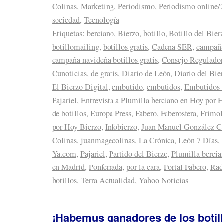
Colinas
,
Marketing
,
Periodismo
,
Periodismo online/
sociedad
,
Tecnología
Etiquetas:
berciano
,
Bierzo
,
botillo
,
Botillo del Bier
botillomailing
,
botillos gratis
,
Cadena SER
,
campaña
campaña navideña botillos gratis
,
Consejo Regulador
Cunoticias
,
de gratis
,
Diario de León
,
Diario del Bie
El Bierzo Digital
,
embutido
,
embutidos
,
Embutidos 
Pajariel
,
Entrevista a Plumilla berciano en Hoy por 
de botillos
,
Europa Press
,
Fabero
,
Faberosfera
,
Frimol
por Hoy Bierzo
,
Infobierzo
,
Juan Manuel González C
Colinas
,
juanmagecolinas
,
La Crónica
,
León 7 Días
,
Ya.com
,
Pajariel
,
Partido del Bierzo
,
Plumilla berci
en Madrid
,
Ponferrada
,
por la cara
,
Portal Fabero
,
Rad
botillos
,
Terra Actualidad
,
Yahoo Noticias
¡Habemus ganadores de los botil