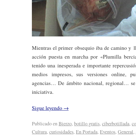
Mientras el primer obsequio iba de camino y ll
acción puesta en marcha por «Plumilla ber
tenido una inesperada e importante repercusió
medios impresos, sus versiones online, publ
agencias… De ámbito nacional, regional… se
iniciativa.
Sigue leyendo
→
Publicado en
Bierzo
,
botillo gratis
,
ciberbotillada
,
c
Cultura
,
curiosidades
,
En Portada
,
Eventos
,
General
,