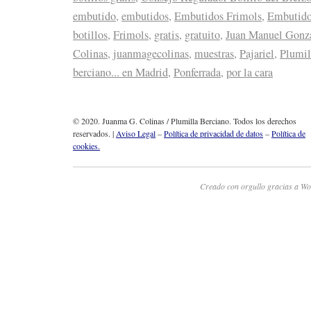
embutido
,
embutidos
,
Embutidos Frimols
,
Embutidos
botillos
,
Frimols
,
gratis
,
gratuito
,
Juan Manuel Gonzá
Colinas
,
juanmagecolinas
,
muestras
,
Pajariel
,
Plumil
berciano... en Madrid
,
Ponferrada
,
por la cara
© 2020. Juanma G. Colinas / Plumilla Berciano. Todos los derechos
reservados. |
Aviso Legal
–
Política de privacidad de datos
–
Política de
cookies.
Creado con orgullo gracias a Wo