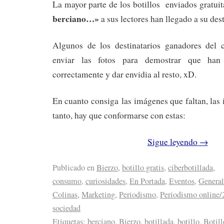
La mayor parte de los botillos enviados gratu
berciano…»
a sus lectores han llegado a su des
Algunos de los destinatarios ganadores del 
enviar las fotos para demostrar que han
correctamente y dar envidia al resto, xD.
En cuanto consiga las imágenes que faltan, las 
tanto, hay que conformarse con estas:
Sigue leyendo
→
Publicado en
Bierzo
,
botillo gratis
,
ciberbotillada
,
consumo
,
curiosidades
,
En Portada
,
Eventos
,
General
Colinas
,
Marketing
,
Periodismo
,
Periodismo online/
sociedad
Etiquetas:
berciano
,
Bierzo
,
botillada
,
botillo
,
Botill