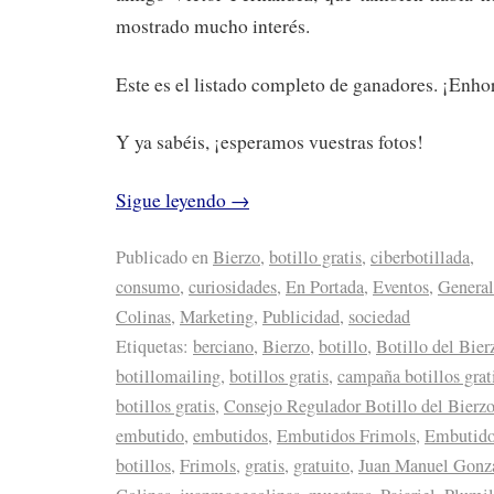
mostrado mucho interés.
Este es el listado completo de ganadores. ¡Enh
Y ya sabéis, ¡esperamos vuestras fotos!
Sigue leyendo
→
Publicado en
Bierzo
,
botillo gratis
,
ciberbotillada
,
consumo
,
curiosidades
,
En Portada
,
Eventos
,
General
Colinas
,
Marketing
,
Publicidad
,
sociedad
Etiquetas:
berciano
,
Bierzo
,
botillo
,
Botillo del Bier
botillomailing
,
botillos gratis
,
campaña botillos grat
botillos gratis
,
Consejo Regulador Botillo del Bierz
embutido
,
embutidos
,
Embutidos Frimols
,
Embutidos
botillos
,
Frimols
,
gratis
,
gratuito
,
Juan Manuel Gonzá