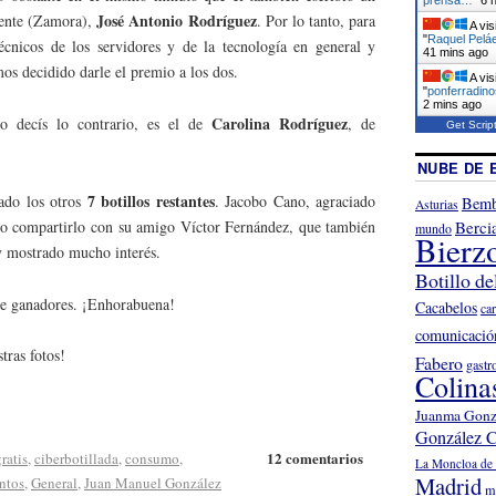
José Antonio Rodríguez
vente (Zamora),
. Por lo tanto, para
A vis
"
Raquel Peláe
écnicos de los servidores y de la tecnología en general y
41 mins ago
os decidido darle el premio a los dos.
A vis
"
ponferradino
2 mins ago
Carolina Rodríguez
o decís lo contrario, es el de
, de
Get Scrip
NUBE DE 
7 botillos restantes
eado los otros
. Jacobo Cano, agraciado
Bemb
Asturias
do compartirlo con su amigo Víctor Fernández, que también
Berci
mundo
Bierz
y mostrado mucho interés.
Botillo de
 de ganadores. ¡Enhorabuena!
Cacabelos
ca
comunicació
tras fotos!
Fabero
gastr
Colina
Juanma Gonz
González C
12 comentarios
ratis
,
ciberbotillada
,
consumo
,
La Moncloa de 
Madrid
ntos
,
General
,
Juan Manuel González
m