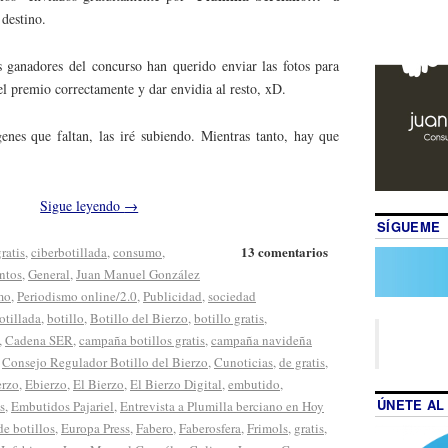
 destino.
s ganadores del concurso han querido enviar las fotos para
l premio correctamente y dar envidia al resto, xD.
nes que faltan, las iré subiendo. Mientras tanto, hay que
Sigue leyendo
→
SÍGUEME
13 comentarios
ratis
,
ciberbotillada
,
consumo
,
ntos
,
General
,
Juan Manuel González
mo
,
Periodismo online/2.0
,
Publicidad
,
sociedad
otillada
,
botillo
,
Botillo del Bierzo
,
botillo gratis
,
,
Cadena SER
,
campaña botillos gratis
,
campaña navideña
,
Consejo Regulador Botillo del Bierzo
,
Cunoticias
,
de gratis
,
erzo
,
Ebierzo
,
El Bierzo
,
El Bierzo Digital
,
embutido
,
ÚNETE AL
s
,
Embutidos Pajariel
,
Entrevista a Plumilla berciano en Hoy
de botillos
,
Europa Press
,
Fabero
,
Faberosfera
,
Frimols
,
gratis
,