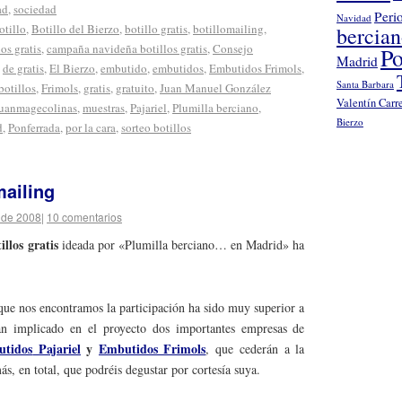
ad
,
sociedad
Peri
Navidad
otillo
,
Botillo del Bierzo
,
botillo gratis
,
botillomailing
,
bercia
os gratis
,
campaña navideña botillos gratis
,
Consejo
Po
Madrid
,
de gratis
,
El Bierzo
,
embutido
,
embutidos
,
Embutidos Frimols
,
Santa Barbara
botillos
,
Frimols
,
gratis
,
gratuito
,
Juan Manuel González
Valentín Carr
juanmagecolinas
,
muestras
,
Pajariel
,
Plumilla berciano
,
Bierzo
d
,
Ponferrada
,
por la cara
,
sorteo botillos
mailing
 de 2008
|
10 comentarios
illos gratis
ideada por «Plumilla berciano… en Madrid» ha
 que nos encontramos la participación ha sido muy superior a
an implicado en el proyecto dos importantes empresas de
tidos
Pajariel
y
Embutidos Frimols
, que cederán a la
ás, en total, que podréis degustar por cortesía suya.