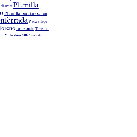
Plumilla
odismo
no
Plumilla berciano... en
nferrada
Prada a Tope
Toreno
Turismo
Toño Criado
Villablino
era
Villafranca del