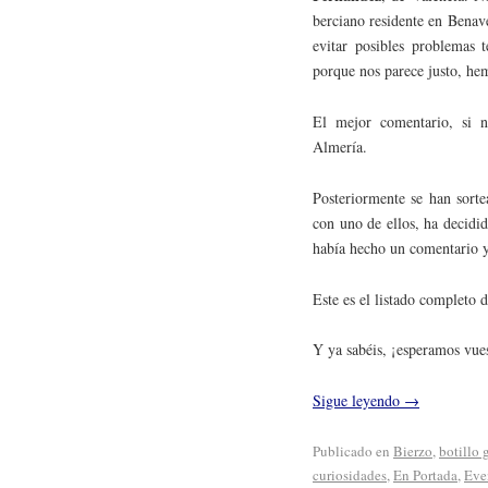
berciano residente en Bena
evitar posibles problemas t
porque nos parece justo, hem
El mejor comentario, si n
Almería.
Posteriormente se han sort
con uno de ellos, ha decidi
había hecho un comentario 
Este es el listado completo
Y ya sabéis, ¡esperamos vues
Sigue leyendo
→
Publicado en
Bierzo
,
botillo g
curiosidades
,
En Portada
,
Eve