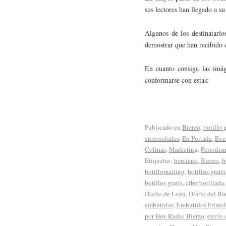
sus lectores han llegado a su
Algunos de los destinatario
demostrar que han recibido e
En cuanto consiga las imáge
conformarse con estas:
Publicado en
Bierzo
,
botillo g
curiosidades
,
En Portada
,
Eve
Colinas
,
Marketing
,
Periodis
Etiquetas:
berciano
,
Bierzo
,
b
botillomailing
,
botillos gratis
botillos gratis
,
ciberbotillada
Diario de León
,
Diario del Bi
embutidos
,
Embutidos Frimol
por Hoy Radio Bierzo
,
envío 