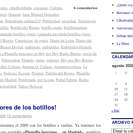
¿Quién soy
6 comentarios
ratis
,
ciberbotillada
,
consumo
,
Cultura
,
Bercianos 
ntos
,
General
,
Juan Manuel González
Ciberbotill
mo
,
Periodismo online/2.0
,
Publicidad
,
sociedad
,
Tecnología
otillo
,
Botillo del Bierzo
,
botillo gratis
,
botillomailing
,
Aniversario
ampaña botillos gratis
,
campaña navideña botillos gratis
,
Debate liter
l Bierzo
,
Cunoticias
,
de gratis
,
Diario de León
,
Diario del
La Mina
 Bierzo Digital
,
embutido
,
embutidos
,
Embutidos Frimols
,
a a Plumilla berciano en Hoy por Hoy Radio Bierzo
,
envío de
CALENDAR
,
Faberosfera
,
Frimols
,
gratis
,
gratuito
,
Hoy por Hoy Bierzo
,
agosto 202
ález Colinas
,
Juanma G. Colinas
,
juanmagecolinas
,
La
L
M
as
,
Noticias Ya.com
,
Pajariel
,
Partido del Bierzo
,
Plumilla
. en Madrid
,
Ponferrada
,
por la cara
,
Portal Fabero
,
Radio
3
4
Actualidad
,
Yahoo Noticias
10
11
17
18
24
25
31
es de los botillos!
« Ene
009
|
12 comentarios
ARCHIVO 
zamos el 2009 con los botillos a vueltas. Ya tenemos los
«Plumilla berciano… en Madrid»
que regalaba
, gentileza