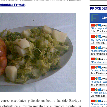
mbutidos Frimols
.
PROCEDEN
Liv
A vis
"
Buscó por el
1 hr 25 mins 
A vis
de mayo de 20
18 mins ago
A vis
"
Ciberbotilla
hrs 49 mins 
A vis
"
Plumilla Berc
A vis
"
cuenca Faber
hrs 14 mins 
A vis
"
cuenca Faber
hrs 14 mins 
A vis
"
Torre de la 
23 mins ago
Enrique
 correo electrónico pidiendo un botillo ha sido
A vis
"
Colaboracion
o obstante en el mismo minuto que él también escribió un
prensa…
"
6 