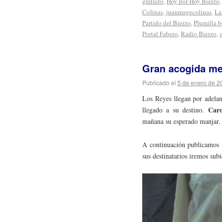
gratuito
,
Hoy por Hoy Bierzo
Colinas
,
juanmagecolinas
,
La
Partido del Bierzo
,
Plumilla b
Portal Fabero
,
Radio Bierzo
,
Gran acogida med
Publicado el
5 de enero de 2
Los Reyes llegan por adelan
Caro
llegado a su destino.
mañana su esperado manjar.
A continuación publicamos l
sus destinatarios iremos sub