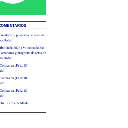
COMENTARIOS
anadores y programa de actos de
otillada!
rbotillada 2026 | Moncloa de San
Ganadores y programa de actos de
otillada!
Colinas
en
¡Feliz 18
ada!
Colinas
en
¡Feliz 18
ada!
Colinas
en
¡Feliz 18
ada!
eliz 18 Ciberbotillada!