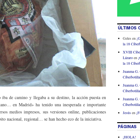
ÚLTIMOS 
Geles
en
¡G
la 18 Ciberb
XVIII Cibe
Lázaro
en
¡
la 18 Ciberb
Juanma G. 
Ciberbotill
Juanma G. 
Ciberbotill
 iba de camino y llegaba a su destino, la acción puesta en
Juanma G. 
iano… en Madrid» ha tenido una inesperada e importante
Ciberbotill
rsos medios impresos, sus versiones online, publicaciones
Jesús
en
¡F
to nacional, regional… se han hecho eco de la iniciativa.
PÁGINAS
¡HOLA!