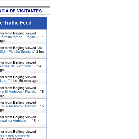
CIA DE VISITANTES
e Traffic Feed
itor from
Beijing
viewed
 término toreno - Página 2…
"
ago
itor from
Beijing
viewed "
30
16 - Plumilla Berciano
"
2 hrs
itor from
Beijing
viewed
da 2014 2015 Archivos -…
"
4
ago
itor from
Beijing
viewed
iano -
"
4 hrs 59 mins ago
itor from
Beijing
viewed
o Sil Archivos - Plumilla…
"
5
ago
itor from
Beijing
viewed
o Sil Archivos - Plumilla…
"
5
ago
itor from
Beijing
viewed
Rosaleda Archivos -…
"
5 hrs
itor from
Beijing
viewed
es y apariciones en
hrs 24 mins ago