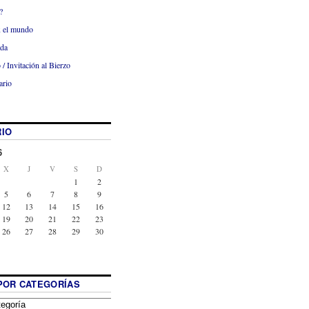
?
x el mundo
ada
 / Invitación al Bierzo
ario
IO
6
X
J
V
S
D
1
2
5
6
7
8
9
12
13
14
15
16
19
20
21
22
23
26
27
28
29
30
POR CATEGORÍAS