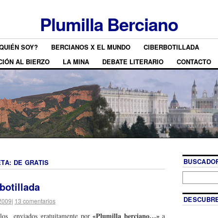
Plumilla Berciano
QUIÉN SOY?
BERCIANOS X EL MUNDO
CIBERBOTILLADA
CIÓN AL BIERZO
LA MINA
DEBATE LITERARIO
CONTACTO
BUSCADOR
ETA:
DE GRATIS
botillada
DESCUBRE
2009
|
13 comentarios
«Plumilla berciano…»
llos enviados gratuitamente por
a