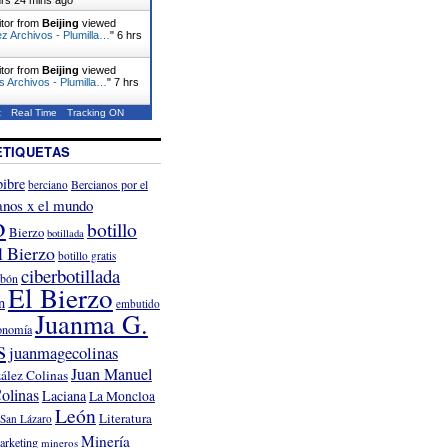
itor from
Beijing
viewed
z Archivos - Plumilla…
"
6 hrs
itor from
Beijing
viewed
s Archivos - Plumilla…
"
7 hrs
t
Real Time
Tracking ON
ETIQUETAS
ibre
Bercianos por el
berciano
anos x el mundo
o
botillo
Bierzo
botillada
l Bierzo
botillo gratis
ciberbotillada
rbón
El Bierzo
n
embutido
Juanma G.
onomía
s
juanmagecolinas
Juan Manuel
ález Colinas
olinas
Laciana
La Moncloa
León
Literatura
San Lázaro
Minería
arketing
mineros