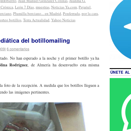
,
Infobierzo
,
Juan Manuel González Colinas
,
Juanma G.
 Crónica
,
León 7 Días
,
muestras
,
Noticias Ya.com
,
Pajariel
,
erciano
,
Plumilla berciano... en Madrid
,
Ponferrada
,
por la cara
,
sorteo botillos
,
Terra Actualidad
,
Yahoo Noticias
iática del botillomailing
009
|
6 comentarios
tado. No han esperado a la noche y el primer botillo ya ha
lina Rodríguez
, de Almería ha desenvuelto esta misma
ÚNETE AL
a foto de la recepción. A medida que los botillos lleguen a
iendo las imágenes pertinentes.