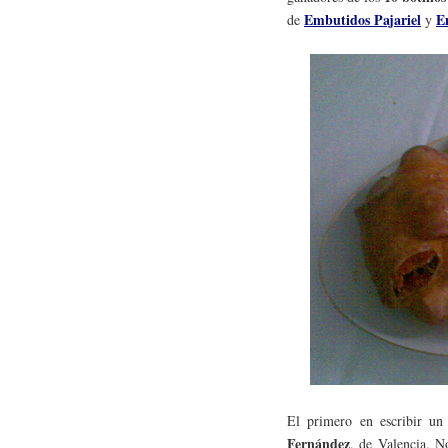
Embutidos Pajariel
E
de
y
El primero en escribir un
Fernández
, de Valencia. N