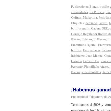
Publicado en
Bierzo
,
botillo g
curiosidades
,
En Portada
,
Eve
Colinas
,
Marketing
,
Periodis
Etiquetas:
berciano
,
Bierzo
,
b
botillos gratis
,
Cadena SER
,
c
Consejo Regulador Botillo de
Bierzo
,
Ebierzo
,
El Bierzo
,
El
Embutidos Pajariel
,
Entrevist
botillos
,
Europa Press
,
Fabero
Infobierzo
,
Juan Manuel Gonz
Crónica
,
León 7 Días
,
muestr
berciano
,
Plumilla berciano..
Bierzo
,
sorteo botillos
,
Terra 
¡Habemus ganador
Publicado el
2 de enero de 2
Terminamos el 2008 y comen
10 botillos
ganadores de los