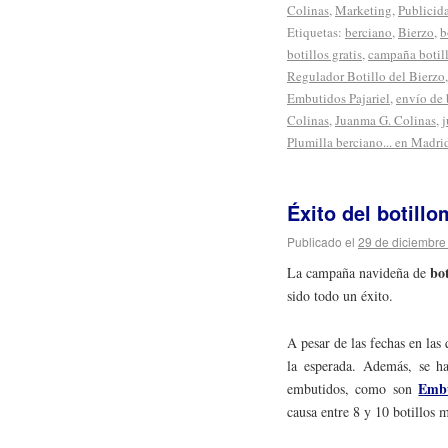
Colinas
,
Marketing
,
Publicid
Etiquetas:
berciano
,
Bierzo
,
b
botillos gratis
,
campaña botill
Regulador Botillo del Bierzo
Embutidos Pajariel
,
envío de 
Colinas
,
Juanma G. Colinas
,
Plumilla berciano... en Madri
Éxito del botillo
Publicado el
29 de diciembre
bot
La campaña navideña de
sido todo un éxito.
A pesar de las fechas en las
la esperada. Además, se h
Embu
embutidos, como son
causa entre 8 y 10 botillos m