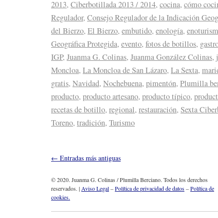
2013
,
Ciberbotillada 2013 / 2014
,
cocina
,
cómo cocin
Regulador
,
Consejo Regulador de la Indicación Geogr
del Bierzo
,
El Bierzo
,
embutido
,
enología
,
enoturis
Geográfica Protegida
,
evento
,
fotos de botillos
,
gastr
IGP
,
Juanma G. Colinas
,
Juanma González Colinas
,
Moncloa
,
La Moncloa de San Lázaro
,
La Sexta
,
mari
gratis
,
Navidad
,
Nochebuena
,
pimentón
,
Plumilla be
producto
,
producto artesano
,
producto típico
,
product
recetas de botillo
,
regional
,
restauración
,
Sexta Ciber
Toreno
,
tradición
,
Turismo
←
Entradas más antiguas
© 2020. Juanma G. Colinas / Plumilla Berciano. Todos los derechos
reservados. |
Aviso Legal
–
Política de privacidad de datos
–
Política de
cookies.