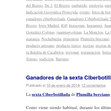
del Bierzo
,
De 2
,
El Bierzo
,
embutido
,
enología
,
eno
Indicación Geográfica Protegida
,
evento
,
fotos de bot
ganadores ciberbotillada
,
Ganadores Ciberbotillada 
Bierzo
,
Igers Madrid
,
IGP
,
Instagram
,
Instameet
,
Jua
González Colinas
,
juanmagcolinas
,
La Moncloa
,
La 
matanza
,
Nochebuena
,
pimentón
,
Plumilla berciano
producto artesano
,
producto típico
,
recetas
,
recetas de
la Batalla de Cacabelos
,
regional
,
restauración
,
Sexta
Toreno
,
tradición
,
Turismo
Ganadores de la sexta Ciberbotil
Publicado el
10 de enero de 2014
|
12 comentarios
sexta Ciberbotillada
Plumilla berciano
La
de
Como viene siendo habitual, durante los últim