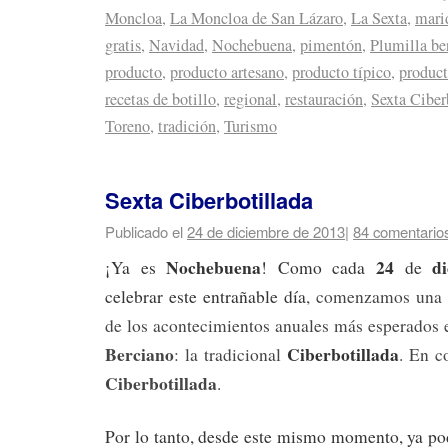
Moncloa
,
La Moncloa de San Lázaro
,
La Sexta
,
mari
gratis
,
Navidad
,
Nochebuena
,
pimentón
,
Plumilla be
producto
,
producto artesano
,
producto típico
,
product
recetas de botillo
,
regional
,
restauración
,
Sexta Ciber
Toreno
,
tradición
,
Turismo
Sexta Ciberbotillada
Publicado el
24 de diciembre de 2013
|
84 comentario
Nochebuena
24
di
¡Ya es
! Como cada
de
celebrar este entrañable día
, comenzamos una 
de los acontecimientos anuales más esperados 
Berciano
Ciberbotillada
: la tradicional
. En c
Ciberbotillada
.
Por lo tanto, desde este mismo momento, ya podé