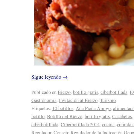
Sigue leyendo
→
Publicado en
Bierzo
,
botillo gratis
,
ciberbotillada
,
E
Gastronomía
,
Invitación al Bierzo
,
Turismo
Etiquetas:
10 botillos
,
Ada Prada Amigo
,
alimentac
botillo
,
Botillo del Bierzo
,
botillo gratis
,
Cacabelos
ciberbotillada
,
Ciberbotillada 2014
,
cocina
,
comida c
Regulador
,
Consejo Regulador de la Indicación Geogr