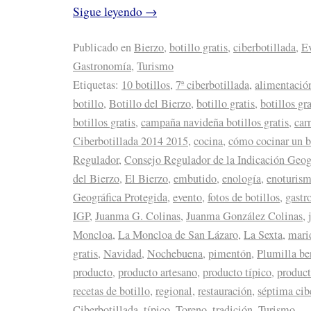
Sigue leyendo
→
Publicado en
Bierzo
,
botillo gratis
,
ciberbotillada
,
E
Gastronomía
,
Turismo
Etiquetas:
10 botillos
,
7ª ciberbotillada
,
alimentació
botillo
,
Botillo del Bierzo
,
botillo gratis
,
botillos gra
botillos gratis
,
campaña navideña botillos gratis
,
car
Ciberbotillada 2014 2015
,
cocina
,
cómo cocinar un b
Regulador
,
Consejo Regulador de la Indicación Geogr
del Bierzo
,
El Bierzo
,
embutido
,
enología
,
enoturis
Geográfica Protegida
,
evento
,
fotos de botillos
,
gastr
IGP
,
Juanma G. Colinas
,
Juanma González Colinas
,
Moncloa
,
La Moncloa de San Lázaro
,
La Sexta
,
mari
gratis
,
Navidad
,
Nochebuena
,
pimentón
,
Plumilla be
producto
,
producto artesano
,
producto típico
,
product
recetas de botillo
,
regional
,
restauración
,
séptima cib
Ciberbotillada
,
típico
,
Toreno
,
tradición
,
Turismo