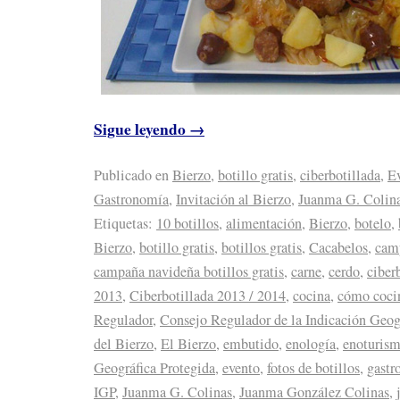
Sigue leyendo
→
Publicado en
Bierzo
,
botillo gratis
,
ciberbotillada
,
E
Gastronomía
,
Invitación al Bierzo
,
Juanma G. Colin
Etiquetas:
10 botillos
,
alimentación
,
Bierzo
,
botelo
,
Bierzo
,
botillo gratis
,
botillos gratis
,
Cacabelos
,
camp
campaña navideña botillos gratis
,
carne
,
cerdo
,
ciber
2013
,
Ciberbotillada 2013 / 2014
,
cocina
,
cómo cocin
Regulador
,
Consejo Regulador de la Indicación Geogr
del Bierzo
,
El Bierzo
,
embutido
,
enología
,
enoturis
Geográfica Protegida
,
evento
,
fotos de botillos
,
gastr
IGP
,
Juanma G. Colinas
,
Juanma González Colinas
,