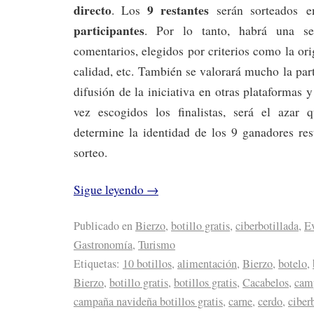
directo
9 restantes
. Los
serán sorteados e
participantes
. Por lo tanto, habrá una se
comentarios, elegidos por criterios como la ori
calidad, etc. También se valorará mucho la part
difusión de la iniciativa en otras plataformas 
vez escogidos los finalistas, será el azar q
determine la identidad de los 9 ganadores res
sorteo.
Sigue leyendo
→
Publicado en
Bierzo
,
botillo gratis
,
ciberbotillada
,
E
Gastronomía
,
Turismo
Etiquetas:
10 botillos
,
alimentación
,
Bierzo
,
botelo
,
Bierzo
,
botillo gratis
,
botillos gratis
,
Cacabelos
,
camp
campaña navideña botillos gratis
,
carne
,
cerdo
,
ciber