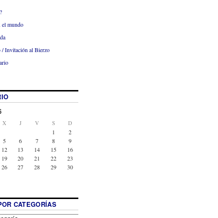
?
x el mundo
ada
 / Invitación al Bierzo
ario
IO
6
X
J
V
S
D
1
2
5
6
7
8
9
12
13
14
15
16
19
20
21
22
23
26
27
28
29
30
POR CATEGORÍAS