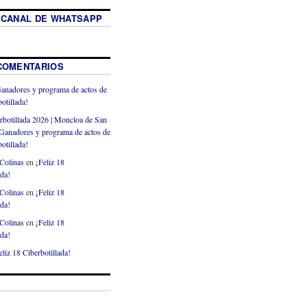
 CANAL DE WHATSAPP
COMENTARIOS
anadores y programa de actos de
otillada!
rbotillada 2026 | Moncloa de San
Ganadores y programa de actos de
otillada!
Colinas
en
¡Feliz 18
ada!
Colinas
en
¡Feliz 18
ada!
Colinas
en
¡Feliz 18
ada!
eliz 18 Ciberbotillada!