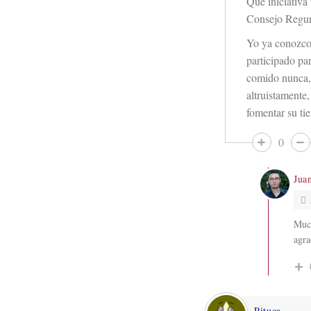
Qué iniciativa 
Consejo Regur
Yo ya conozco 
participado pa
comido nunca,
altruistamente
fomentar su ti
0
Jua
Much
agra
Pituca