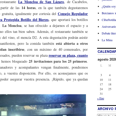
La Moncloa de San Lázaro
restaurante
, de Cacabelos,
¿Quién soy
14 horas
 partir de las
, en la que también degustaremos
Bercianos 
Consejo Regulador
e gratuita, igualmente por cortesía del
ca Protegida Botillo del Bierzo
,
que aportará los botillos
Ciberbotill
La Moncloa
en
, se han ofrecido a dejarnos el espacio y a
Aniversario
mo ellos tan bien saben. Además, el restaurante también se
Debate liter
 y del vino, el mencía D2. A esta degustación podrán asistir
La Mina
está abierta a otros
manifiesten, pero la comida también
idan inscribirse
, con un máximo de 40 comensales, por
CALENDAR
reservar su plaza, cuanto
resados, pueden reservar su plaza
agosto 202
25 invitaciones para los 25 primeros
s hemos bloqueado
.
L
M
anadores y acompañantes vengan finalmente, pondremos
o, a vuestra disposición. Por ello, os aconsejamos que os
3
4
 poder asegurar vuestra presencia. ¡Rápido, que ya quedan
10
11
17
18
24
25
31
« Ene
ARCHIVO 