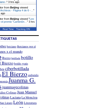
iano -
"
3 hrs ago
itor from
Beijing
viewed
Archivos - Página 4 de 6 -…
"
s ago
itor from
Beijing
viewed "
Leo
e el premio "Lambrión…
"
3 hrs
t
Real Time
Tracking ON
ETIQUETAS
ibre
Bercianos por el
berciano
anos x el mundo
o
botillo
Bierzo
botillada
l Bierzo
botillo gratis
ciberbotillada
rbón
El Bierzo
n
embutido
Juanma G.
onomía
s
juanmagecolinas
Juan Manuel
ález Colinas
olinas
Laciana
La Moncloa
León
Literatura
San Lázaro