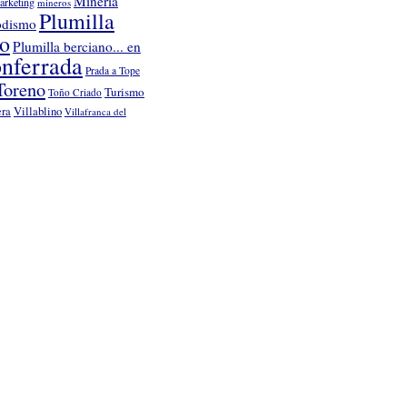
Minería
arketing
mineros
Plumilla
odismo
no
Plumilla berciano... en
nferrada
Prada a Tope
Toreno
Turismo
Toño Criado
Villablino
era
Villafranca del