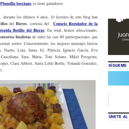
Plumilla berciano
e
ya tiene ganadores.
 durante los últimos 6 años, 10 lectores de este blog han
illos
Bierzo
Consejo Regulador de la
del
, cortesía del
tegida Botillo del Bierzo
. En total, hemos seleccionado,
ntarios finalistas
de entre las casi 80 participaciones, que
icional sorteo. Concretamente, los mejores mensajes fueron
, Nacho, Lina, Inma, Iri, Patricia, Ignacio García, Eva
 Cascallana, Sara, Marta, Toni Solano, Mikel Peregrina,
López, Clara Albertí, Anita Little Bottle, Yolanda González,
SÍGUEME
i.
ÚNETE AL