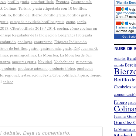
erzo
,
botillo gratis
,
ciberbotillada
,
Eventos
,
Gastronomía
,
"
Plumilla Berc
G. Colinas
,
Turismo
y está etiquetada con
10 botillos
,
A vis
"
gastronomía 
botillo
,
Botillo del Bierzo
,
botillo gratis
,
botillos gratis
,
3 hrs 27 min
ratis
,
campaña navideña botillos gratis
,
carne
,
cerdo
,
A vis
Harlem recib
 2013
,
Ciberbotillada 2013 / 2014
,
cocina
,
cómo cocinar un
42 mins ago
onsejo Regulador de la Indicación Geográfica Protegida
Get Scrip
embutido
,
enología
,
enoturismo
,
Etiqueta Indicación
NUBE DE 
,
fotos de botillos
,
gastro
,
gastronomía
,
gratis
,
IGP
,
Juanma G.
linas
,
juanmagcolinas
,
La Moncloa
,
La Moncloa de San
Bemb
Asturias
atanza
,
muestras gratis
,
Navidad
,
Nochebuena
,
pimentón
,
Berci
mundo
Bierz
,
producto
,
producto artesano
,
producto típico
,
productos
llo
,
regional
,
restauración
,
Sexta Ciberbotillada
,
típico
,
Toreno
,
Botillo de
el
enlace
.
Cacabelos
ca
comunicació
Fabero
gastr
Colina
Juanma Gonz
González C
La Moncloa de 
Madrid