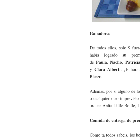
Ganadores
De todos ellos, solo 9 fue
había logrado su pre
Paula
Nacho
Patrici
de
,
,
Clara Albertí
y
. ¡Enhorab
Bierzo.
Además, por si alguno de lo
o cualquier otro imprevisto
orden: Anita Little Bottle, 
Comida de entrega de pre
Como ta todos sabéis, los bo