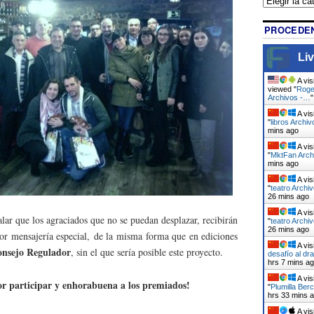
PROCEDEN
Liv
A vis
viewed "
Roge
Archivos -…
A vis
"
libros Archi
mins ago
A vis
"
MktFan Arch
mins ago
A vis
"
teatro Archi
26 mins ago
A vis
lar que los agraciados que no se puedan desplazar, recibirán
"
teatro Archi
26 mins ago
 por mensajería especial, de la misma forma que en ediciones
A vis
nsejo Regulador
, sin el que sería posible este proyecto.
desafío al d
hrs 7 mins a
A vis
or participar y enhorabuena a los premiados!
"
Plumilla Ber
hrs 33 mins 
A vis