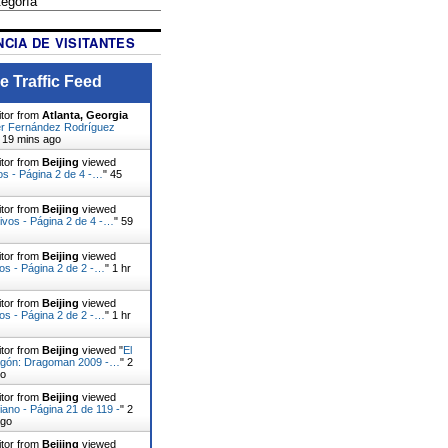
CIA DE VISITANTES
e Traffic Feed
itor from
Atlanta, Georgia
r Fernández Rodríguez
"
19 mins ago
itor from
Beijing
viewed
vos - Página 2 de 4 -…
"
45
itor from
Beijing
viewed
ivos - Página 2 de 4 -…
"
59
itor from
Beijing
viewed
vos - Página 2 de 2 -…
"
1 hr
itor from
Beijing
viewed
vos - Página 2 de 2 -…
"
1 hr
itor from
Beijing
viewed "
El
ragón: Dragoman 2009 -…
"
2
go
itor from
Beijing
viewed
ciano - Página 21 de 119 -
"
2
ago
itor from
Beijing
viewed