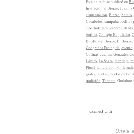
Esta entrada se publicó en
Bi
Invitación al Bierzo
,
Juanma 
alimentación
,
Bierzo
,
botelo
,
Cacabelos
,
campaña botillos g
ciberbotillada
,
ciberbotillada
botillo
,
Consejo Regulador
,
C
Botillo del Bierzo
,
El Bierzo
,
Geográfica Protegida
,
evento
Colinas
,
Juanma González Co
Lázaro
,
La Sexta
,
maridaje
,
m
Plumilla berciano
,
Ponferrada
gratis
,
recetas
,
recetas de boti
tradición
,
Turismo
. Guárdate 
Connect with