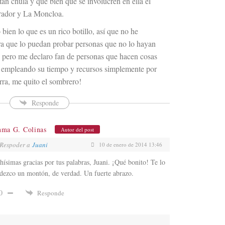
tan chula y qué bien que se involucren en ella el
ador y La Moncloa.
bien lo que es un rico botillo, así que no he
ra que lo puedan probar personas que no lo hayan
 pero me declaro fan de personas que hacen cosas
, empleando su tiempo y recursos simplemente por
erra, me quito el sombrero!
Responde
nma G. Colinas
Autor del post
Respoder a
Juani
10 de enero de 2014 13:46
ísimas gracias por tus palabras, Juani. ¡Qué bonito! Te lo
dezco un montón, de verdad. Un fuerte abrazo.
0
Responde