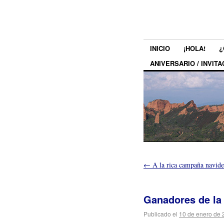
INICIO
¡HOLA!
¿
ANIVERSARIO / INVITA
←
A la rica campaña navid
Ganadores de la 
Publicado el
10 de enero de 