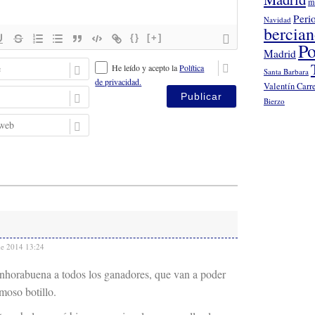
m
Peri
Navidad
bercia
{}
[+]
Po
Madrid
N
He leído y acepto la
Política
Santa Barbara
o
de privacidad.
Valentín Carr
m
E
Bierzo
b
m
r
a
P
e
i
á
l
g
i
n
a
w
e
b
de 2014 13:24
nhorabuena a todos los ganadores, que van a poder
amoso botillo.