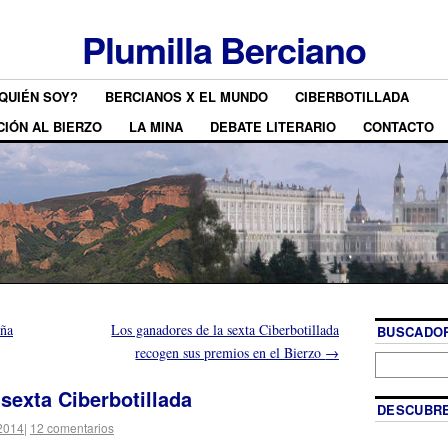
Plumilla Berciano
QUIÉN SOY?
BERCIANOS X EL MUNDO
CIBERBOTILLADA
CIÓN AL BIERZO
LA MINA
DEBATE LITERARIO
CONTACTO
eña
Los ganadores de la sexta Ciberbotillada
BUSCADOR
recogen sus premios en el Bierzo
→
sexta Ciberbotillada
DESCUBRE
2014
|
12 comentarios