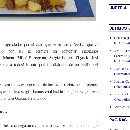
ÚNETE AL
ÚLTIMOS 
Geles
en
¡G
la 18 Ciberb
Noelia
ron agraciados por el azar, que se suman a
, que ya
XVIII Cibe
mio por ser la primera en comentar. Hablamos
Lázaro
en
¡
a
Marta
Mikel Peregrina
Sergio López
Zbynek
Javi
,
,
,
,
,
la 18 Ciberb
uena a todos! Pronto podréis disfrutar de un botillo del
Juanma G. 
Ciberbotill
Juanma G. 
s agraciados es imposible de localizar, rechazasen el premio
Ciberbotill
 que pudiese surgir, hemos establecido 5 suplentes, por este
Juanma G. 
Lina, Eva García, Iri y David.
Ciberbotill
Jesús
en
¡F
mios
PÁGINAS
tillos se entregarán durante el transcurso de una comida que
¡HOLA!