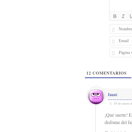
12
COMENTARIOS
Juani
10 de enero 
¡Qué suerte! E
disfrutar del f