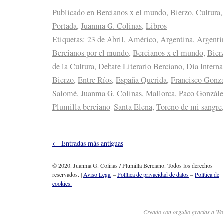
Publicado en
Bercianos x el mundo
,
Bierzo
,
Cultura
Portada
,
Juanma G. Colinas
,
Libros
Etiquetas:
23 de Abril
,
Américo
,
Argentina
,
Argenti
Bercianos por el mundo
,
Bercianos x el mundo
,
Bier
de la Cultura
,
Debate Literario Berciano
,
Día Interna
Bierzo
,
Entre Ríos
,
España Querida
,
Francisco Gonz
Salomé
,
Juanma G. Colinas
,
Mallorca
,
Paco Gonzále
Plumilla berciano
,
Santa Elena
,
Toreno de mi sangre
←
Entradas más antiguas
© 2020. Juanma G. Colinas / Plumilla Berciano. Todos los derechos
reservados. |
Aviso Legal
–
Política de privacidad de datos
–
Política de
cookies.
Creado con orgullo gracias a Wo