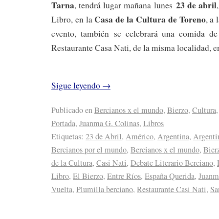
Tarna
23 de abril
, tendrá lugar mañana lunes
Casa de la Cultura de Toreno
Libro, en la
, a 
evento, también se celebrará una comida de 
Restaurante Casa Nati, de la misma localidad, e
Sigue leyendo
→
Publicado en
Bercianos x el mundo
,
Bierzo
,
Cultura
Portada
,
Juanma G. Colinas
,
Libros
Etiquetas:
23 de Abril
,
Américo
,
Argentina
,
Argenti
Bercianos por el mundo
,
Bercianos x el mundo
,
Bier
de la Cultura
,
Casi Nati
,
Debate Literario Berciano
,
Libro
,
El Bierzo
,
Entre Ríos
,
España Querida
,
Juanm
Vuelta
,
Plumilla berciano
,
Restaurante Casi Nati
,
Sa