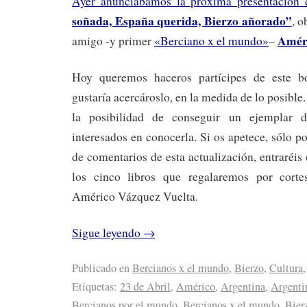
Ayer anunciábamos la próxima presentación 
soñada, España querida, Bierzo añorado”
, o
Améri
amigo -y primer
«Berciano x el mundo»
–
Hoy queremos haceros partícipes de este b
gustaría acercároslo, en la medida de lo posible
la posibilidad de conseguir un ejemplar d
interesados en conocerla. Si os apetece, sólo p
de comentarios de esta actualización, entraréis
los cinco libros que regalaremos por cortes
Américo Vázquez Vuelta.
Sigue leyendo
→
Publicado en
Bercianos x el mundo
,
Bierzo
,
Cultura
Etiquetas:
23 de Abril
,
Américo
,
Argentina
,
Argenti
Bercianos por el mundo
,
Bercianos x el mundo
,
Bier