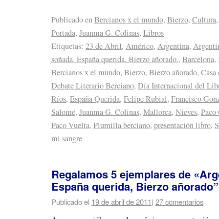
Publicado en
Bercianos x el mundo
,
Bierzo
,
Cultura
Portada
,
Juanma G. Colinas
,
Libros
Etiquetas:
23 de Abril
,
Américo
,
Argentina
,
Argenti
soñada. España querida. Bierzo añorado.
,
Barcelona
,
Bercianos x el mundo
,
Bierzo
,
Bierzo añorado
,
Casa 
Debate Literario Berciano
,
Día Internacional del Lib
Ríos
,
España Querida
,
Felipe Rubial
,
Francisco Gon
Salomé
,
Juanma G. Colinas
,
Mallorca
,
Nieves
,
Paco 
Paco Vuelta
,
Plumilla berciano
,
presentación libro
,
S
mi sangre
Regalamos 5 ejemplares de «Arg
España querida, Bierzo añorado”
Publicado el
19 de abril de 2011
|
27 comentarios