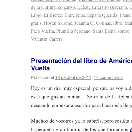
de la Cultura
,
concurso
,
Debate Literario Berciano
,
D
Libro
,
El Bierzo
,
Entre Ríos
,
España Querida
,
Franc
gratis
,
Hostal Salomé
,
Juanma G. Colinas
,
libro
,
Mal
Paco Vuelta
,
Plumilla berciano
,
Santa Elena
,
sorteo
,
Valentín Carrera
Presentación del libro de Améri
Vuelta
Publicado el
18 de abril de 2011
|
17 comentarios
Hoy es un día muy especial, porque os voy a d
esas que gustan contar… Se trata de la típica
deseando empezar a escribir para hacérosla lleg
Muchos de vosotros ya lo sabréis, pero result
la pequeña gran familia de los que formamos