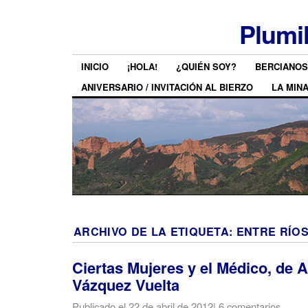
Plumi
INICIO
¡HOLA!
¿QUIÉN SOY?
BERCIANOS
ANIVERSARIO / INVITACIÓN AL BIERZO
LA MIN
ARCHIVO DE LA ETIQUETA:
ENTRE RÍO
Ciertas Mujeres y el Médico, de 
Vázquez Vuelta
Publicado el
22 de abril de 2012
|
6 comentarios