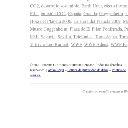
CO2
,
desarrollo sostenible
,
Earth Hour
,
efecto inver
Pilar
,
emisión CO2
,
España
,
Granda
,
Guggenheim
,
L
Hora del Planeta 2006
,
La Hora del Planeta 2009
,
Ma
Museo Guggenheim
,
Plaza de El Pilar
,
Ponferrada
,
P
RSE
,
Segovia
,
Sevilla
,
Telefónica
,
Torre Agbar
,
Torr
Vitrivio Leo Burnett
,
WWF
,
WWF Adena
,
WWF Es
© 2020. Juanma G. Colinas / Plumilla Berciano. Todos los derechos
reservados. |
Aviso Legal
–
Política de privacidad de datos
–
Política de
cookies.
Creado con orgullo gracias a Wo