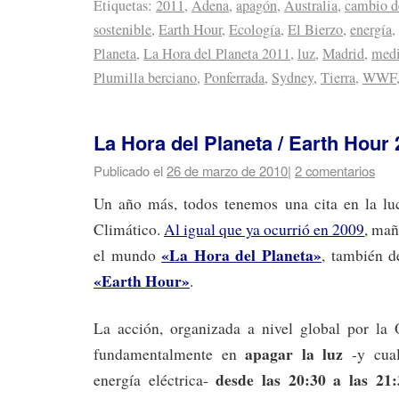
Etiquetas:
2011
,
Adena
,
apagón
,
Australia
,
cambio d
sostenible
,
Earth Hour
,
Ecología
,
El Bierzo
,
energía
,
Planeta
,
La Hora del Planeta 2011
,
luz
,
Madrid
,
medi
Plumilla berciano
,
Ponferrada
,
Sydney
,
Tierra
,
WWF
La Hora del Planeta / Earth Hour
Publicado el
26 de marzo de 2010
|
2 comentarios
Un año más, todos tenemos una cita en la lu
Climático.
Al igual que ya ocurrió en 2009
, mañ
«La Hora del Planeta»
el mundo
, también d
«Earth Hour»
.
La acción, organizada a nivel global por 
apagar la luz
fundamentalmente en
-y cual
desde las 20:30 a las 21
energía eléctrica-