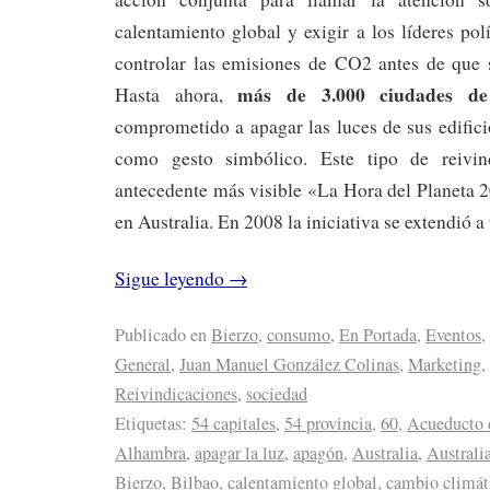
calentamiento global y exigir a los líderes pol
controlar las emisiones de CO2 antes de que
más de 3.000 ciudades de
Hasta ahora,
comprometido a apagar las luces de sus edific
como gesto simbólico. Este tipo de reivin
antecedente más visible «La Hora del Planeta 
en Australia. En 2008 la iniciativa se extendió 
Sigue leyendo
→
Publicado en
Bierzo
,
consumo
,
En Portada
,
Eventos
,
General
,
Juan Manuel González Colinas
,
Marketing
,
Reivindicaciones
,
sociedad
Etiquetas:
54 capitales
,
54 provincia
,
60
,
Acueducto 
Alhambra
,
apagar la luz
,
apagón
,
Australia
,
Australi
Bierzo
,
Bilbao
,
calentamiento global
,
cambio climát