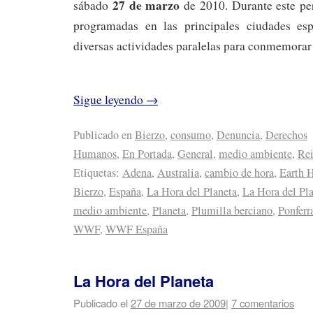
27 de marzo
sábado
de 2010. Durante este pe
programadas en las principales ciudades e
diversas actividades paralelas para conmemorar l
Sigue leyendo
→
Publicado en
Bierzo
,
consumo
,
Denuncia
,
Derechos
Humanos
,
En Portada
,
General
,
medio ambiente
,
Rei
Etiquetas:
Adena
,
Australia
,
cambio de hora
,
Earth 
Bierzo
,
España
,
La Hora del Planeta
,
La Hora del Pl
medio ambiente
,
Planeta
,
Plumilla berciano
,
Ponferr
WWF
,
WWF España
La Hora del Planeta
Publicado el
27 de marzo de 2009
|
7 comentarios