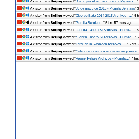
A visitor from
Beijing
viewed "
Buscó por el término toreno - Página 2…
"
A visitor from
Beijing
viewed "
30 de mayo de 2016 - Plumilla Berciano
"
3
A visitor from
Beijing
viewed "
Ciberbotillada 2014 2015 Archivos -…
"
5 
A visitor from
Beijing
viewed "
Plumilla Berciano -
"
5 hrs 57 mins ago
A visitor from
Beijing
viewed "
cuenca Fabero Sil Archivos - Plumilla…
"
6
A visitor from
Beijing
viewed "
cuenca Fabero Sil Archivos - Plumilla…
"
6
A visitor from
Beijing
viewed "
Torre de la Rosaleda Archivos -…
"
6 hrs 
A visitor from
Beijing
viewed "
Colaboraciones y apariciones en prensa
A visitor from
Beijing
viewed "
Raquel Peláez Archivos - Plumilla…
"
7 hr