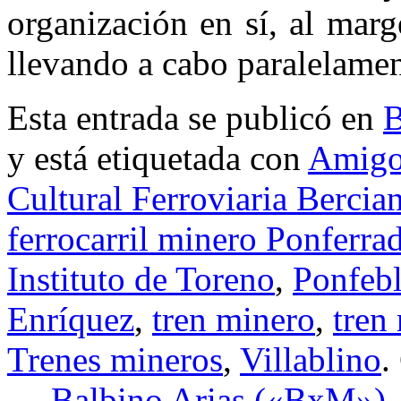
organización en sí, al marg
llevando a cabo paralelamen
Esta entrada se publicó en
B
y está etiquetada con
Amigos
Cultural Ferroviaria Bercia
ferrocarril minero Ponferrad
Instituto de Toreno
,
Ponfeb
Enríquez
,
tren minero
,
tren
Trenes mineros
,
Villablino
.
←
Balbino Arias («BxM»)