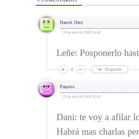
9
COMENTARIOS
Daniel Diez
29 de abril de 2009 14:40
Leñe: Posponerlo hast
0
Responde
Paquito
29 de abril de 2009 21:45
Dani: te voy a afilar l
Habrá mas charlas per