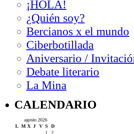
¡HOLA!
¿Quién soy?
Bercianos x el mundo
Ciberbotillada
Aniversario / Invitació
Debate literario
La Mina
CALENDARIO
agosto 2026
L
M
X
J
V
S
D
1
2