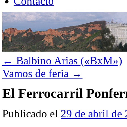
Contacto
←
Balbino Arias («BxM»)
Vamos de feria
→
El Ferrocarril Ponfer
Publicado el
29 de abril de