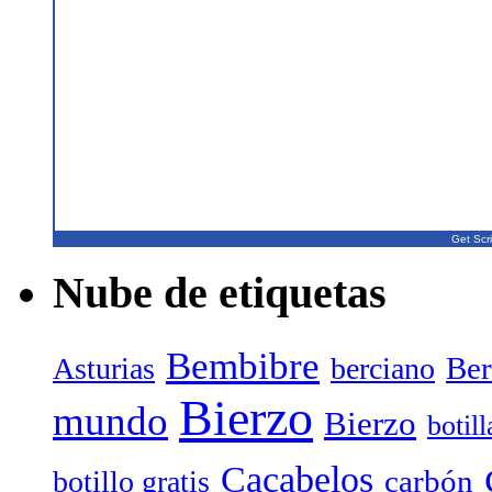
Get Scri
Nube de etiquetas
Bembibre
Ber
Asturias
berciano
Bierzo
mundo
Bierzo
botil
Cacabelos
carbón
botillo gratis