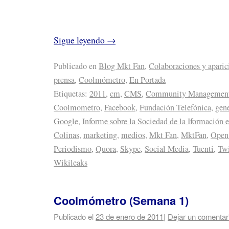
Sigue leyendo
→
Publicado en
Blog Mkt Fan
,
Colaboraciones y aparic
prensa
,
Coolmómetro
,
En Portada
Etiquetas:
2011
,
cm
,
CMS
,
Community Managemen
Coolmometro
,
Facebook
,
Fundación Telefónica
,
gen
Google
,
Informe sobre la Sociedad de la Iformación 
Colinas
,
marketing
,
medios
,
Mkt Fan
,
MktFan
,
Open
Periodismo
,
Quora
,
Skype
,
Social Media
,
Tuenti
,
Twi
Wikileaks
Coolmómetro (Semana 1)
Publicado el
23 de enero de 2011
|
Dejar un comentar