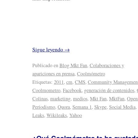
Sigue leyendo
→
Publicado en
Blog Mkt Fan
,
Colaboraciones y
apariciones en prensa
,
Coolmómetro
Etiquetas:
2011
,
cm
,
CMS
,
Community Managemen
Coolmometro
,
Facebook
,
generación de contenidos
,
Colinas
,
marketing
,
medios
,
Mkt Fan
,
MktFan
,
Open
Periodismo
,
Quora
,
Semana 1
,
Skype
,
Social Media
,
Leaks
,
Wikileaks
,
Yahoo
¿Qué Coolmómetro te ha gustad