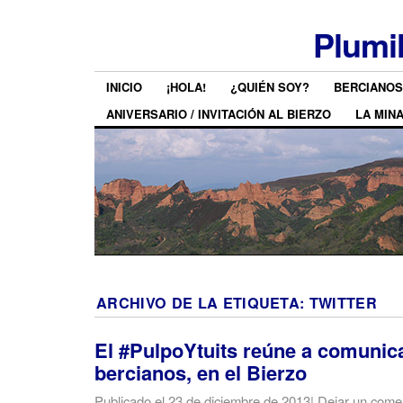
Plumi
INICIO
¡HOLA!
¿QUIÉN SOY?
BERCIANOS
ANIVERSARIO / INVITACIÓN AL BIERZO
LA MIN
ARCHIVO DE LA ETIQUETA:
TWITTER
El #PulpoYtuits reúne a comunic
bercianos, en el Bierzo
Publicado el
23 de diciembre de 2013
|
Dejar un come