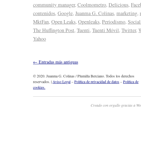
community manager
,
Coolmometro
,
Delicious
,
Face
contenidos
,
Google
,
Juanma G. Colinas
,
marketing
,
MktFan
,
Open Leaks
,
Openleaks
,
Periodismo
,
Socia
The Huffington Post
,
Tuenti
,
Tuenti Móvil
,
Twitter
,
W
Yahoo
←
Entradas más antiguas
© 2020. Juanma G. Colinas / Plumilla Berciano. Todos los derechos
reservados. |
Aviso Legal
–
Política de privacidad de datos
–
Política de
cookies.
Creado con orgullo gracias a Wo