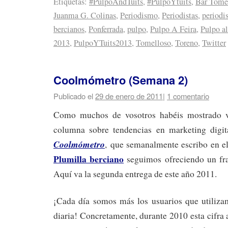
Etiquetas:
#PulpoAndTuits
,
#PulpoYtuits
,
Bar Tome
Juanma G. Colinas
,
Periodismo
,
Periodistas
,
periodi
bercianos
,
Ponferrada
,
pulpo
,
Pulpo A Feira
,
Pulpo al
2013
,
PulpoYTuits2013
,
Tomelloso
,
Toreno
,
Twitter
Coolmómetro (Semana 2)
Publicado el
29 de enero de 2011
|
1 comentario
Como muchos de vosotros habéis mostrado vu
columna sobre tendencias en marketing digit
Coolmómetro
, que semanalmente escribo en 
Plumilla berciano
seguimos ofreciendo un fr
Aquí va la segunda entrega de este año 2011.
¡Cada día somos más los usuarios que utiliza
diaria! Concretamente, durante 2010 esta cifr