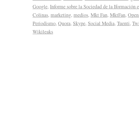
Google
,
Informe sobre la Sociedad de la Iformación 
Colinas
,
marketing
,
medios
,
Mkt Fan
,
MktFan
,
Open
Periodismo
,
Quora
,
Skype
,
Social Media
,
Tuenti
,
Twi
Wikileaks