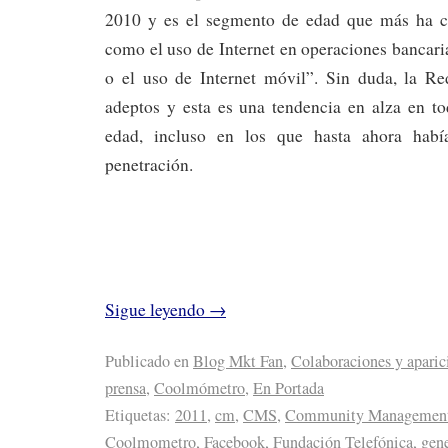
2010 y es el segmento de edad que más ha cr
como el uso de Internet en operaciones bancaria
o el uso de Internet móvil”. Sin duda, la R
adeptos y esta es una tendencia en alza en t
edad, incluso en los que hasta ahora hab
penetración.
Sigue leyendo
→
Publicado en
Blog Mkt Fan
,
Colaboraciones y aparic
prensa
,
Coolmómetro
,
En Portada
Etiquetas:
2011
,
cm
,
CMS
,
Community Managemen
Coolmometro
,
Facebook
,
Fundación Telefónica
,
gen