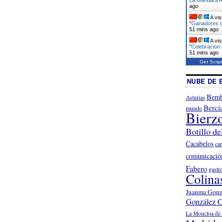
ago
A vis
"
Ganadores de
51 mins ago
A vis
"
Celebración 
51 mins ago
Get Scrip
NUBE DE 
Bemb
Asturias
Berci
mundo
Bierz
Botillo de
Cacabelos
ca
comunicació
Fabero
gastr
Colina
Juanma Gonz
González C
La Moncloa de 