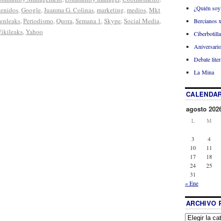
¿Quién soy
tenidos
,
Google
,
Juanma G. Colinas
,
marketing
,
medios
,
Mkt
enleaks
,
Periodismo
,
Quora
,
Semana 1
,
Skype
,
Social Media
,
Bercianos 
ikileaks
,
Yahoo
Ciberbotill
Aniversario
Debate liter
La Mina
CALENDAR
agosto 202
L
M
3
4
10
11
17
18
24
25
31
« Ene
ARCHIVO 