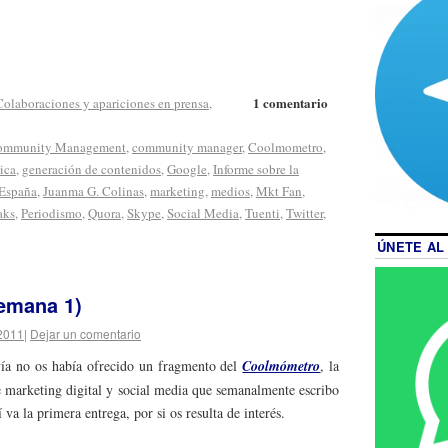
1 comentario
Colaboraciones y apariciones en prensa
,
ommunity Management
,
community manager
,
Coolmometro
,
ica
,
generación de contenidos
,
Google
,
Informe sobre la
 España
,
Juanma G. Colinas
,
marketing
,
medios
,
Mkt Fan
,
aks
,
Periodismo
,
Quora
,
Skype
,
Social Media
,
Tuenti
,
Twitter
,
ÚNETE AL
emana 1)
2011
|
Dejar un comentario
ía no os había ofrecido un fragmento del
Coolmómetro
, la
 marketing digital y social media que semanalmente escribo
 va la primera entrega, por si os resulta de interés.