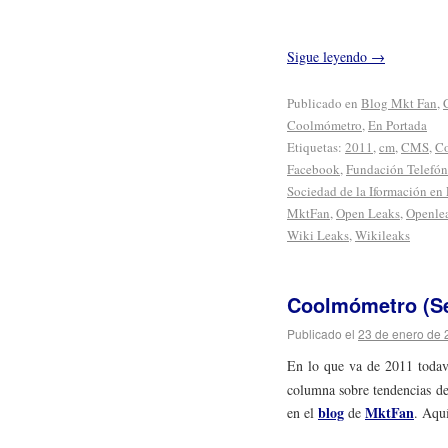
Sigue leyendo
→
Publicado en
Blog Mkt Fan
,
Coolmómetro
,
En Portada
Etiquetas:
2011
,
cm
,
CMS
,
C
Facebook
,
Fundación Telefón
Sociedad de la Iformación en
MktFan
,
Open Leaks
,
Openle
Wiki Leaks
,
Wikileaks
Coolmómetro (S
Publicado el
23 de enero de 
En lo que va de 2011 todav
columna sobre tendencias de
blog
MktFan
en el
de
. Aquí