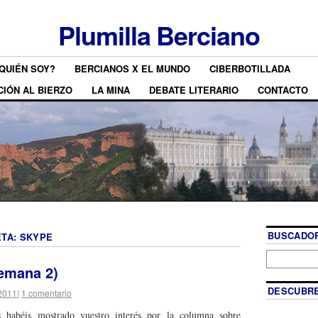
Plumilla Berciano
QUIÉN SOY?
BERCIANOS X EL MUNDO
CIBERBOTILLADA
CIÓN AL BIERZO
LA MINA
DEBATE LITERARIO
CONTACTO
BUSCADOR
ETA:
SKYPE
emana 2)
DESCUBRE
2011
|
1 comentario
habéis mostrado vuestro interés por la columna sobre