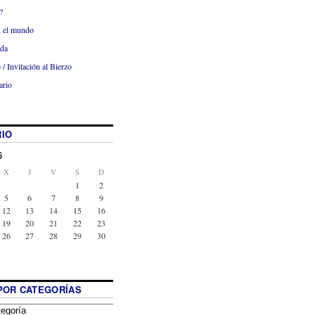
?
x el mundo
ada
 / Invitación al Bierzo
ario
IO
6
X
J
V
S
D
1
2
5
6
7
8
9
12
13
14
15
16
19
20
21
22
23
26
27
28
29
30
POR CATEGORÍAS