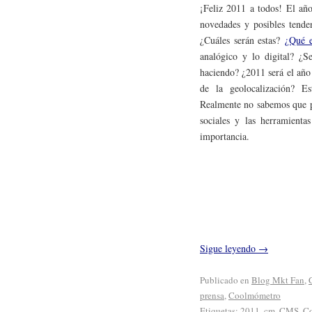
¡Feliz 2011 a todos! El añ
novedades y posibles tende
¿Cuáles serán estas?
¿Qué e
analógico y lo digital? ¿Se
haciendo? ¿2011 será el año 
de la geolocalización? E
Realmente no sabemos que po
sociales y las herramienta
importancia.
Sigue leyendo
→
Publicado en
Blog Mkt Fan
,
prensa
,
Coolmómetro
Etiquetas:
2011
,
cm
,
CMS
,
C