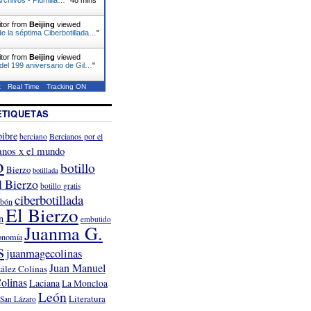
itor from
Beijing
viewed
 la séptima Ciberbotillada…
"
itor from
Beijing
viewed
del 199 aniversario de Gil…
"
t
Real Time
Tracking ON
ETIQUETAS
ibre
Bercianos por el
berciano
anos x el mundo
o
botillo
Bierzo
botillada
l Bierzo
botillo gratis
ciberbotillada
rbón
El Bierzo
n
embutido
Juanma G.
onomía
s
juanmagecolinas
Juan Manuel
ález Colinas
olinas
Laciana
La Moncloa
León
Literatura
San Lázaro