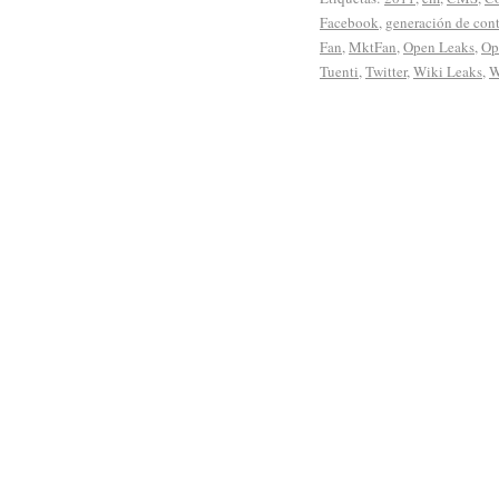
Facebook
,
generación de con
Fan
,
MktFan
,
Open Leaks
,
Op
Tuenti
,
Twitter
,
Wiki Leaks
,
W