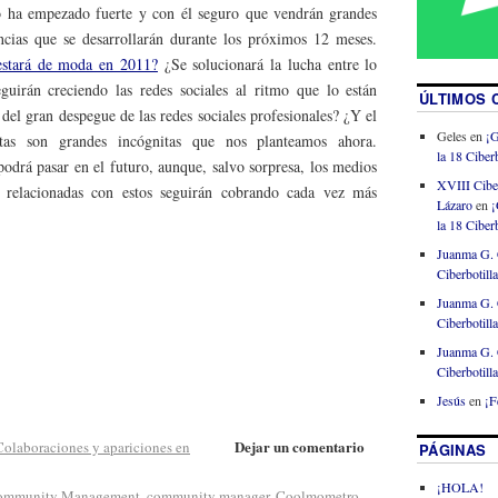
o ha empezado fuerte y con él seguro que vendrán grandes
ncias que se desarrollarán durante los próximos 12 meses.
stará de moda en 2011?
¿Se solucionará la lucha entre lo
guirán creciendo las redes sociales al ritmo que lo están
ÚLTIMOS 
del gran despegue de las redes sociales profesionales? ¿Y el
Geles
en
¡G
stas son grandes incógnitas que nos planteamos ahora.
la 18 Ciberb
drá pasar en el futuro, aunque, salvo sorpresa, los medios
XVIII Cibe
s relacionadas con estos seguirán cobrando cada vez más
Lázaro
en
¡
la 18 Ciberb
Juanma G. 
Ciberbotill
Juanma G. 
Ciberbotill
Juanma G. 
Ciberbotill
Jesús
en
¡F
Dejar un comentario
Colaboraciones y apariciones en
PÁGINAS
¡HOLA!
ommunity Management
,
community manager
,
Coolmometro
,