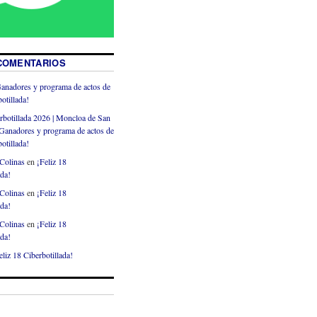
COMENTARIOS
anadores y programa de actos de
otillada!
rbotillada 2026 | Moncloa de San
Ganadores y programa de actos de
otillada!
Colinas
en
¡Feliz 18
ada!
Colinas
en
¡Feliz 18
ada!
Colinas
en
¡Feliz 18
ada!
eliz 18 Ciberbotillada!