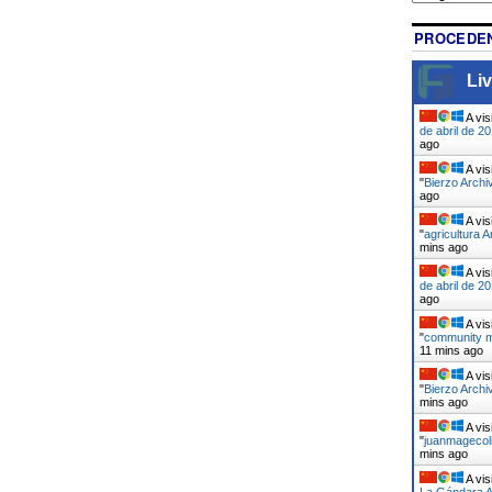
PROCEDEN
Liv
A vis
de abril de 20
ago
A vis
"
Bierzo Archi
ago
A vis
"
agricultura A
mins ago
A vis
de abril de 20
ago
A vis
"
community m
11 mins ago
A vis
"
Bierzo Archi
mins ago
A vis
"
juanmagecoli
mins ago
A vis
La Gándara A