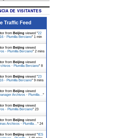
CIA DE VISITANTES
e Traffic Feed
itor from
Beijing
viewed "
22
16 - Plumilla Berciano
"
1 min
itor from
Beijing
viewed
vos - Plumilla Berciano
"
2 mins
itor from
Beijing
viewed
rchivos - Plumilla Berciano
"
8
itor from
Beijing
viewed "
23
16 - Plumilla Berciano
"
9 mins
itor from
Beijing
viewed
anager Archivos - Plumilla…
"
itor from
Beijing
viewed
vos - Plumilla Berciano
"
23
itor from
Beijing
viewed
nas Archivos - Plumilla…
"
24
itor from
Beijing
viewed "
IES
rchivos - Plumilla…
"
48 mins