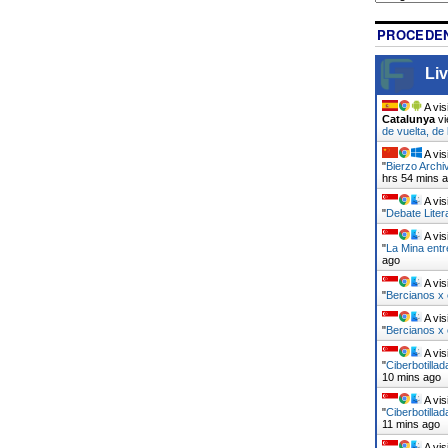
PROCEDEN
Liv
A vis
Catalunya
vi
de vuelta, de
A vis
"
Bierzo Archi
hrs 54 mins 
A vis
"
Debate Liter
A vis
"
La Mina entr
ago
A vis
"
Bercianos x
A vis
"
Bercianos x
A vis
"
Ciberbotilla
10 mins ago
A vis
"
Ciberbotilla
11 mins ago
A vis