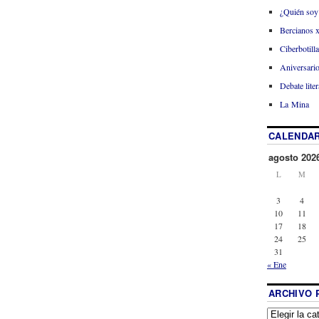
¿Quién soy
Bercianos 
Ciberbotill
Aniversario
Debate liter
La Mina
CALENDAR
agosto 202
L
M
3
4
10
11
17
18
24
25
31
« Ene
ARCHIVO 