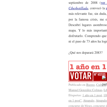
septiembre de 2008 (
ver 
Ciberbotillada
, convocó la
más relevante fue, sin duda
por la famosa crisis, me 
Descubrí lugares asombroso
mapa. Y lo más important
disfrutarlo. Comprendo que
ni el paso de 73 años ha log
¿Qué nos deparará 2083?
Publicado en
Bierzo
,
Cultura
Manuel González Colinas
,
Li
Etiquetas:
1 año en 1 post
,
10
en 1 post”
,
Atrapalo
,
Atrapal
concurso de blogs
,
concurso d