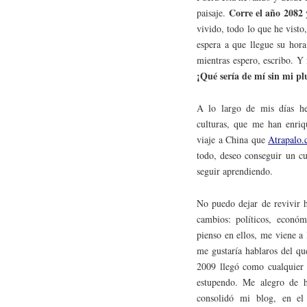
Corre el año 2082
paisaje.
y
vivido, todo lo que he visto
espera a que llegue su hora
mientras espero, escribo. Y
¡Qué sería de mí sin mi pl
A lo largo de mis días he
culturas, que me han enriq
viaje a China que
Atrapalo
todo, deseo conseguir un c
seguir aprendiendo.
No puedo dejar de revivir h
cambios: políticos, econó
pienso en ellos, me viene a
me gustaría hablaros del q
2009 llegó como cualquier o
estupendo. Me alegro de h
consolidó mi blog, en el