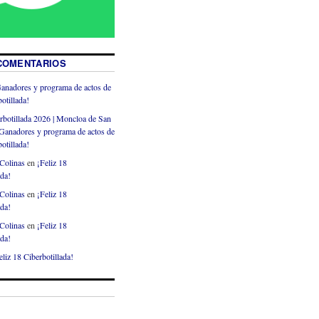
COMENTARIOS
anadores y programa de actos de
otillada!
rbotillada 2026 | Moncloa de San
Ganadores y programa de actos de
otillada!
Colinas
en
¡Feliz 18
ada!
Colinas
en
¡Feliz 18
ada!
Colinas
en
¡Feliz 18
ada!
eliz 18 Ciberbotillada!