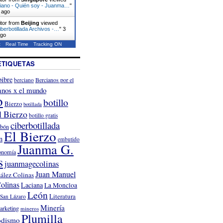
rciano - Quién soy - Juanma…
"
 ago
itor from
Beijing
viewed
berbotillada Archivos -…
"
3
ago
t
Real Time
Tracking ON
ETIQUETAS
ibre
Bercianos por el
berciano
anos x el mundo
o
botillo
Bierzo
botillada
l Bierzo
botillo gratis
ciberbotillada
rbón
El Bierzo
n
embutido
Juanma G.
onomía
s
juanmagecolinas
Juan Manuel
ález Colinas
olinas
Laciana
La Moncloa
León
Literatura
San Lázaro
Minería
arketing
mineros
Plumilla
odismo