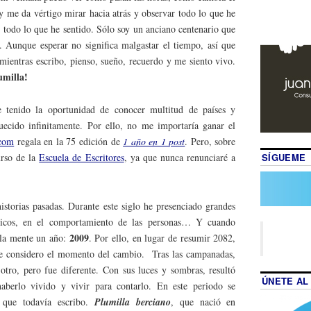
 me da vértigo mirar hacia atrás y observar todo lo que he
, todo lo que he sentido. Sólo soy un anciano centenario que
. Aunque esperar no significa malgastar el tiempo, así que
 mientras escribo, pienso, sueño, recuerdo y me siento vivo.
umilla!
 tenido la oportunidad de conocer multitud de países y
uecido infinitamente. Por ello, no me importaría ganar el
.com
regala en la 75 edición de
1 año en 1 post
. Pero, sobre
SÍGUEME
urso de la
Escuela de Escritores
, ya que nunca renunciaré a
istorias pasadas. Durante este siglo he presenciado grandes
micos, en el comportamiento de las personas… Y cuando
2009
 la mente un año:
. Por ello, en lugar de resumir 2082,
ue considero el momento del cambio. Tras las campanadas,
tro, pero fue diferente. Con sus luces y sombras, resultó
ÚNETE AL
aberlo vivido y vivir para contarlo. En este periodo se
 que todavía escribo.
Plumilla berciano
, que nació en