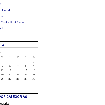
?
x el mundo
ada
 / Invitación al Bierzo
ario
IO
6
X
J
V
S
D
1
2
5
6
7
8
9
12
13
14
15
16
19
20
21
22
23
26
27
28
29
30
POR CATEGORÍAS