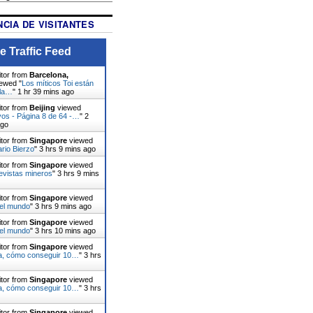
CIA DE VISITANTES
e Traffic Feed
itor from
Barcelona,
ewed "
Los míticos Toi están
 la…
"
1 hr 39 mins ago
itor from
Beijing
viewed
vos - Página 8 de 64 -…
"
2
ago
itor from
Singapore
viewed
ario Bierzo
"
3 hrs 9 mins ago
itor from
Singapore
viewed
evistas mineros
"
3 hrs 9 mins
itor from
Singapore
viewed
 el mundo
"
3 hrs 9 mins ago
itor from
Singapore
viewed
 el mundo
"
3 hrs 10 mins ago
itor from
Singapore
viewed
da, cómo conseguir 10…
"
3 hrs
itor from
Singapore
viewed
da, cómo conseguir 10…
"
3 hrs
itor from
Singapore
viewed