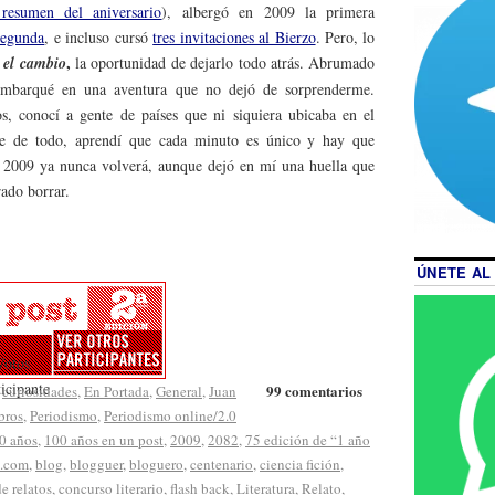
resumen del aniversario
), albergó en 2009 la primera
segunda
, e incluso cursó
tres invitaciones al Bierzo
. Pero, lo
,
,
el cambio
la oportunidad de dejarlo todo atrás. Abrumado
embarqué en una aventura que no dejó de sorprenderme.
s, conocí a gente de países que ni siquiera ubicaba en el
e de todo, aprendí que cada minuto es único y hay que
 2009 ya nunca volverá, aunque dejó en mí una huella que
rado borrar.
ÚNETE AL
99 comentarios
,
curiosidades
,
En Portada
,
General
,
Juan
bros
,
Periodismo
,
Periodismo online/2.0
0 años
,
100 años en un post
,
2009
,
2082
,
75 edición de “1 año
o.com
,
blog
,
blogguer
,
bloguero
,
centenario
,
ciencia fición
,
e relatos
,
concurso literario
,
flash back
,
Literatura
,
Relato
,