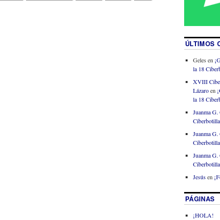
ÚLTIMOS 
Geles
en
¡G
la 18 Ciberb
XVIII Cibe
Lázaro
en
¡
la 18 Ciberb
Juanma G. 
Ciberbotill
Juanma G. 
Ciberbotill
Juanma G. 
Ciberbotill
Jesús
en
¡F
PÁGINAS
¡HOLA!