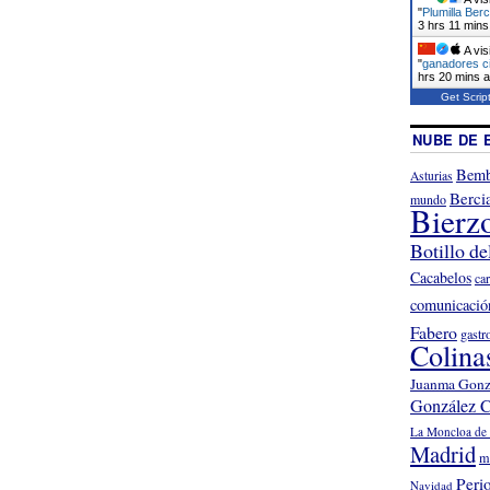
"
Plumilla Be
3 hrs 11 mins
A vis
"
ganadores ci
hrs 20 mins 
Get Scrip
NUBE DE 
Bemb
Asturias
Berci
mundo
Bierz
Botillo de
Cacabelos
ca
comunicació
Fabero
gastr
Colina
Juanma Gonz
González C
La Moncloa de 
Madrid
m
Peri
Navidad