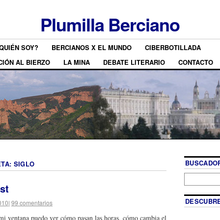
Plumilla Berciano
QUIÉN SOY?
BERCIANOS X EL MUNDO
CIBERBOTILLADA
CIÓN AL BIERZO
LA MINA
DEBATE LITERARIO
CONTACTO
BUSCADOR
ETA:
SIGLO
st
DESCUBRE
010
|
99 comentarios
mi ventana puedo ver cómo pasan las horas, cómo cambia el