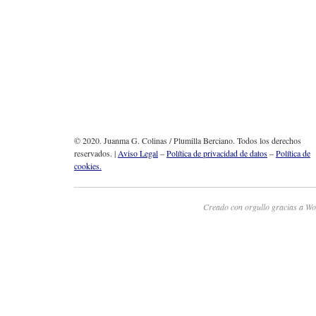
© 2020. Juanma G. Colinas / Plumilla Berciano. Todos los derechos
reservados. |
Aviso Legal
–
Política de privacidad de datos
–
Política de
cookies.
Creado con orgullo gracias a Wo