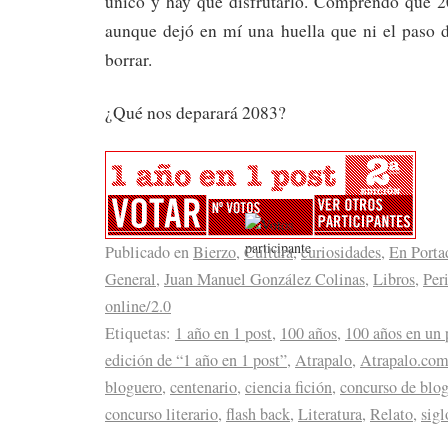
único y hay que disfrutarlo. Comprendo que 2
aunque dejó en mí una huella que ni el paso 
borrar.
¿Qué nos deparará 2083?
Publicado en
Bierzo
,
Cultura
,
curiosidades
,
En Porta
General
,
Juan Manuel González Colinas
,
Libros
,
Per
online/2.0
Etiquetas:
1 año en 1 post
,
100 años
,
100 años en un 
edición de “1 año en 1 post”
,
Atrapalo
,
Atrapalo.co
bloguero
,
centenario
,
ciencia fición
,
concurso de blo
concurso literario
,
flash back
,
Literatura
,
Relato
,
sigl