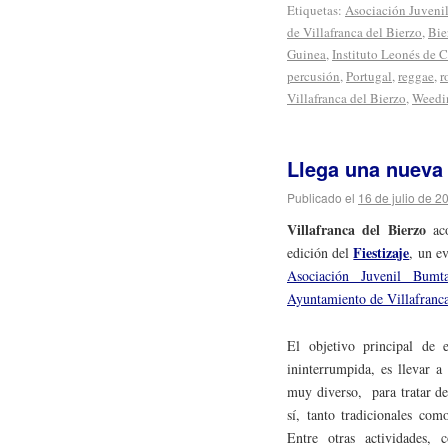
Etiquetas:
Asociación Juveni
de Villafranca del Bierzo
,
Bie
Guinea
,
Instituto Leonés de C
percusión
,
Portugal
,
reggae
,
r
Villafranca del Bierzo
,
Weedi
Llega una nueva 
Publicado el
16 de julio de 2
Villafranca del Bierzo
aco
Fiestizaje
edición del
, un e
Asociación Juvenil Bumt
Ayuntamiento de Villafranca
El objetivo principal de 
ininterrumpida, es llevar 
muy diverso, para tratar de
sí, tanto tradicionales co
Entre otras actividades, c