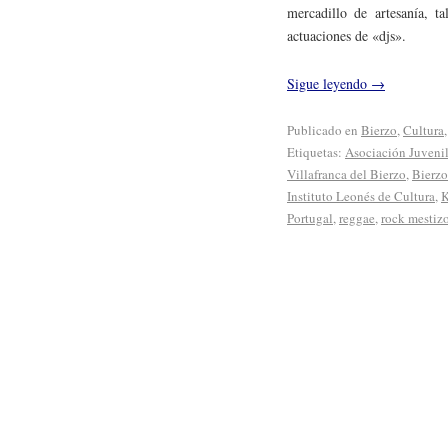
mercadillo de artesanía, ta
actuaciones de «djs».
Sigue leyendo
→
Publicado en
Bierzo
,
Cultura
Etiquetas:
Asociación Juveni
Villafranca del Bierzo
,
Bierzo
Instituto Leonés de Cultura
,
K
Portugal
,
reggae
,
rock mestiz