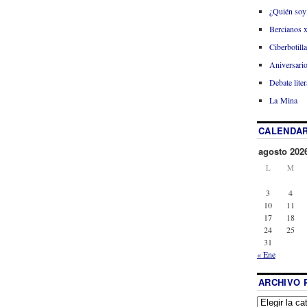
¿Quién soy
Bercianos 
Ciberbotill
Aniversario
Debate liter
La Mina
CALENDAR
agosto 202
L
M
3
4
10
11
17
18
24
25
31
« Ene
ARCHIVO 