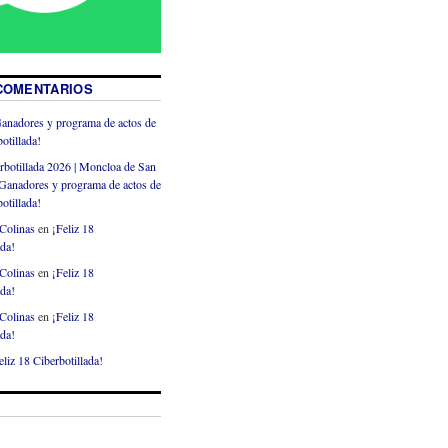
COMENTARIOS
anadores y programa de actos de
otillada!
rbotillada 2026 | Moncloa de San
Ganadores y programa de actos de
otillada!
Colinas
en
¡Feliz 18
ada!
Colinas
en
¡Feliz 18
ada!
Colinas
en
¡Feliz 18
ada!
eliz 18 Ciberbotillada!