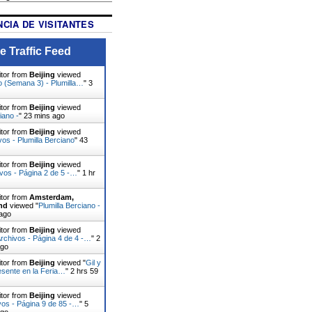
CIA DE VISITANTES
e Traffic Feed
itor from
Beijing
viewed
 (Semana 3) - Plumilla…
"
3
itor from
Beijing
viewed
iano -
"
23 mins ago
itor from
Beijing
viewed
vos - Plumilla Berciano
"
43
itor from
Beijing
viewed
vos - Página 2 de 5 -…
"
1 hr
itor from
Amsterdam,
nd
viewed "
Plumilla Berciano -
 ago
itor from
Beijing
viewed
Archivos - Página 4 de 4 -…
"
2
ago
itor from
Beijing
viewed "
Gil y
esente en la Feria…
"
2 hrs 59
itor from
Beijing
viewed
vos - Página 9 de 85 -…
"
5
ago