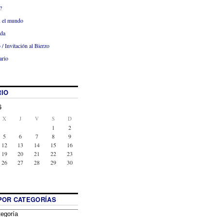
?
x el mundo
ada
 / Invitación al Bierzo
ario
IO
6
X
J
V
S
D
1
2
5
6
7
8
9
12
13
14
15
16
19
20
21
22
23
26
27
28
29
30
POR CATEGORÍAS