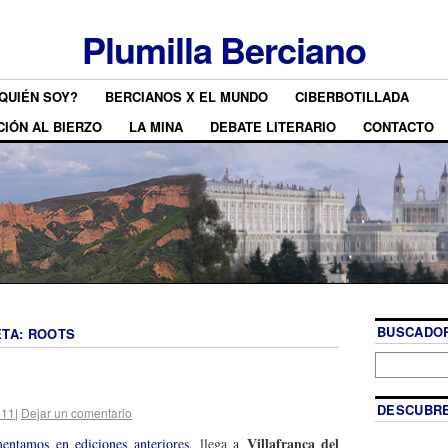
Plumilla Berciano
QUIÉN SOY?
BERCIANOS X EL MUNDO
CIBERBOTILLADA
CIÓN AL BIERZO
LA MINA
DEBATE LITERARIO
CONTACTO
BUSCADOR
ETA:
ROOTS
DESCUBRE
011
|
Dejar un comentario
Villafranca del
ntamos en ediciones anteriores
, llega a