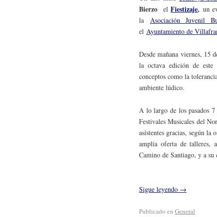
Bierzo
Fiestizaje
,
el
un e
la
Asociación Juvenil B
el
Ayuntamiento de Villafra
Desde mañana viernes, 15 de
la octava edición de este 
conceptos como la tolerancia
ambiente lúdico.
A lo largo de los pasados 7
Festivales Musicales del No
asistentes gracias, según la 
amplia oferta de talleres, 
Camino de Santiago, y a su c
Sigue leyendo
→
Publicado en
General