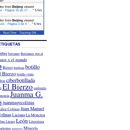
itor from
Beijing
viewed
s - Página 16 de 17 -…
"
5 hrs
itor from
Beijing
viewed
vos - Página 3 de 4 -…
"
6 hrs
t
Real Time
Tracking ON
ETIQUETAS
ibre
Bercianos por el
berciano
anos x el mundo
o
botillo
Bierzo
botillada
l Bierzo
botillo gratis
ciberbotillada
rbón
El Bierzo
n
embutido
Juanma G.
onomía
s
juanmagecolinas
Juan Manuel
ález Colinas
olinas
Laciana
La Moncloa
León
Literatura
San Lázaro
Minería
arketing
mineros