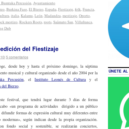
l Bumtaka Percusión
,
Ayuntamiento
rzo
,
Burkina Faso
,
El Bierzo
,
España
,
Fiestizaje
,
folk
,
Francia
,
ultura
,
italia
,
Kalamu
,
León
,
Madandza
,
mestizaje
,
Oporto
,
ock mestizo
,
Rockers Roots
,
roots
,
Saâmato San
,
Villafranca
,
ng Dub
edición del Fiestizaje
010
|
5 comentarios
ge, desde hoy y hasta el próximo domingo, la séptima
ÚNETE AL
vento musical y cultural organizado desde el año 2004 por la
aka Percusión
, el
Instituto Leonés de Cultura
y el
 del Bierzo
.
este festival, que tendrá lugar durante 3 días de forma
a cabo «un programa de actividades dirigido a un público
 difundir formas de expresión cultural muy diferentes entre
mo modernas», según indican desde la propia organización.
on fondo social y sostenible, se realizarán conciertos,