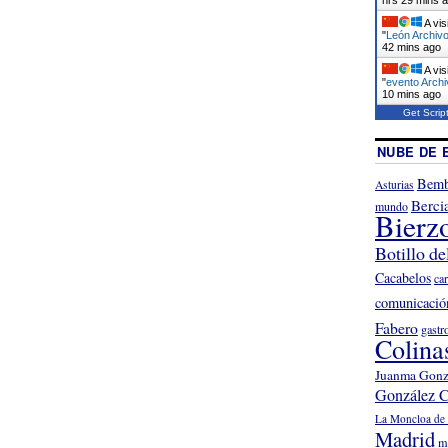
A vis
"
León Archivo
42 mins ago
A vis
"
evento Archi
10 mins ago
Get Scrip
NUBE DE 
Bemb
Asturias
Berci
mundo
Bierz
Botillo de
Cacabelos
ca
comunicació
Fabero
gastr
Colina
Juanma Gonz
González C
La Moncloa de 
Madrid
m