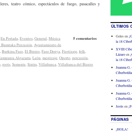
lleres, teatro cómico, espectáculos de fuego, pasacalles y
ÚLTIMOS 
Geles
en
¡G
5 comentarios
,
En Portada
,
Eventos
,
General
,
Música
la 18 Ciberb
l Bumtaka Percusión
,
Ayuntamiento de
XVIII Cibe
,
Burkina Faso
,
El Bierzo
,
Faso Denya
,
Fiestizaje
,
folk
,
Lázaro
en
¡
umpania Algazarra
,
León
,
mestizaje
,
Oporto
,
percusión
,
la 18 Ciberb
o
,
roots
,
Semente
,
Sintra
,
Villafranca
,
Villafranca del Bierzo
Juanma G. 
Ciberbotill
Juanma G. 
Ciberbotill
Juanma G. 
Ciberbotill
Jesús
en
¡F
PÁGINAS
¡HOLA!