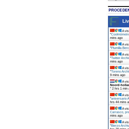
PROCEDEN
Liv
A vis
"
Coolmómetro
mins ago
A vis
"
Plumilla Berc
A vis
"
Twitter Archi
mins ago
A vis
"
Toreno Archi
9 mins ago
A vis
Noord-holla
"
2 hrs 1 min
A vis
"
aniversario 
hrs 44 mins 
A vis
Carrasco, pr
mins ago
A vis
"
Bierzo Archi
hrs 29 mins 