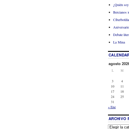
¿Quién soy
Bercianos 
Ciberbotill
Aniversario
Debate liter
La Mina
CALENDAR
agosto 202
L
M
3
4
10
11
17
18
24
25
31
« Ene
ARCHIVO 