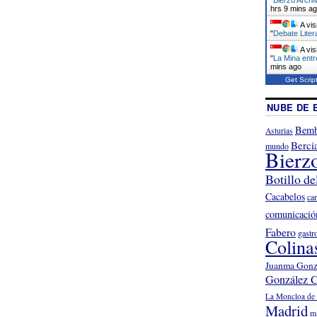
hrs 9 mins a
A vis
"
Debate Liter
A vis
"
La Mina entr
mins ago
Get Scrip
NUBE DE 
Bemb
Asturias
Berci
mundo
Bierz
Botillo de
Cacabelos
ca
comunicació
Fabero
gastr
Colina
Juanma Gonz
González C
La Moncloa de 
Madrid
m