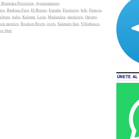
l Bumtaka Percusión
,
Ayuntamiento
rzo
,
Burkina Faso
,
El Bierzo
,
España
,
Fiestizaje
,
folk
,
Francia
,
ultura
,
italia
,
Kalamu
,
León
,
Madandza
,
mestizaje
,
Oporto
,
ock mestizo
,
Rockers Roots
,
roots
,
Saâmato San
,
Villafranca
,
ng Dub
ÚNETE AL