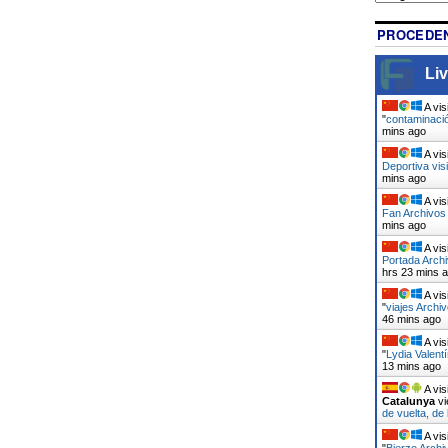
PROCEDEN
Liv
A vis
"
contaminació
mins ago
A vis
Deportiva vis
mins ago
A vis
Fan Archivos 
mins ago
A vis
Portada Arch
hrs 23 mins 
A vis
"
viajes Archiv
46 mins ago
A vis
"
Lydia Valent
13 mins ago
A vis
Catalunya
vi
de vuelta, de
A vis
"
Bierzo Archi