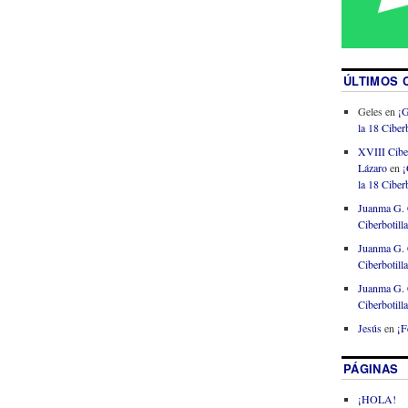
ÚLTIMOS 
Geles
en
¡G
la 18 Ciberb
XVIII Cibe
Lázaro
en
¡
la 18 Ciberb
Juanma G. 
Ciberbotill
Juanma G. 
Ciberbotill
Juanma G. 
Ciberbotill
Jesús
en
¡F
PÁGINAS
¡HOLA!