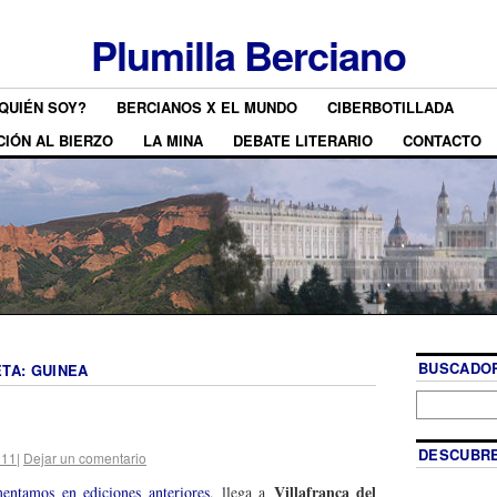
Plumilla Berciano
QUIÉN SOY?
BERCIANOS X EL MUNDO
CIBERBOTILLADA
CIÓN AL BIERZO
LA MINA
DEBATE LITERARIO
CONTACTO
BUSCADOR
ETA:
GUINEA
DESCUBRE
011
|
Dejar un comentario
Villafranca del
ntamos en ediciones anteriores
, llega a