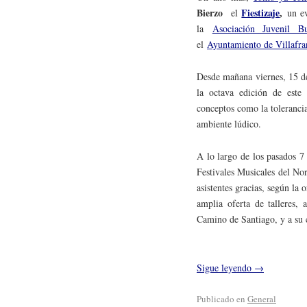
Bierzo
Fiestizaje
,
el
un e
la
Asociación Juvenil B
el
Ayuntamiento de Villafra
Desde mañana viernes, 15 de
la octava edición de este 
conceptos como la tolerancia
ambiente lúdico.
A lo largo de los pasados 7
Festivales Musicales del No
asistentes gracias, según la 
amplia oferta de talleres, 
Camino de Santiago, y a su c
Sigue leyendo
→
Publicado en
General