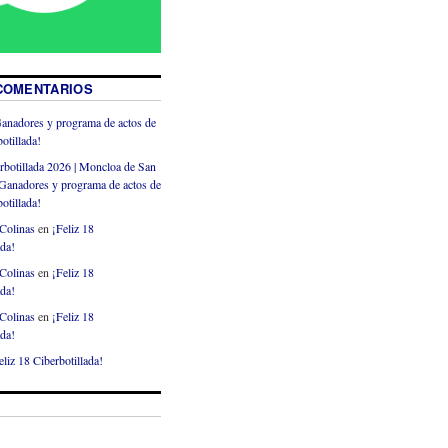
COMENTARIOS
anadores y programa de actos de
otillada!
rbotillada 2026 | Moncloa de San
Ganadores y programa de actos de
otillada!
Colinas
en
¡Feliz 18
ada!
Colinas
en
¡Feliz 18
ada!
Colinas
en
¡Feliz 18
ada!
eliz 18 Ciberbotillada!