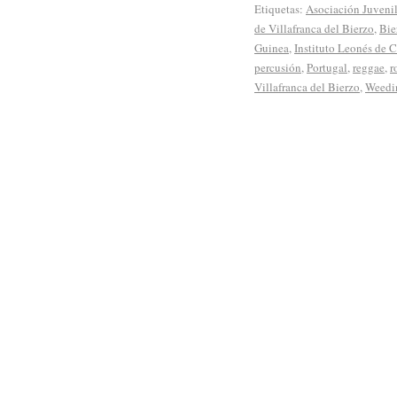
Etiquetas:
Asociación Juveni
de Villafranca del Bierzo
,
Bie
Guinea
,
Instituto Leonés de C
percusión
,
Portugal
,
reggae
,
r
Villafranca del Bierzo
,
Weedi