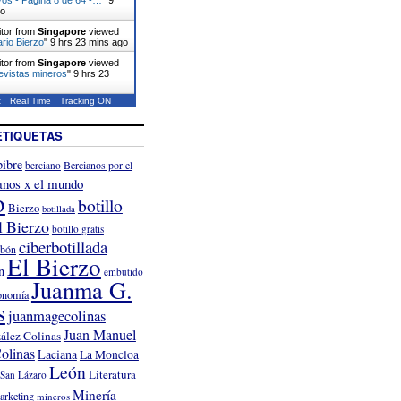
go
itor from
Singapore
viewed
ario Bierzo
"
9 hrs 23 mins ago
itor from
Singapore
viewed
evistas mineros
"
9 hrs 23
t
Real Time
Tracking ON
ETIQUETAS
ibre
Bercianos por el
berciano
anos x el mundo
o
botillo
Bierzo
botillada
l Bierzo
botillo gratis
ciberbotillada
rbón
El Bierzo
n
embutido
Juanma G.
onomía
s
juanmagecolinas
Juan Manuel
ález Colinas
olinas
Laciana
La Moncloa
León
Literatura
San Lázaro
Minería
arketing
mineros