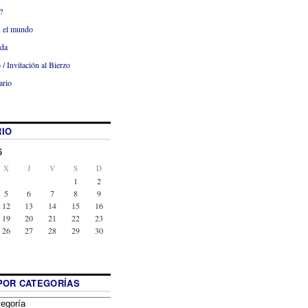
?
x el mundo
ada
 / Invitación al Bierzo
ario
IO
6
X
J
V
S
D
1
2
5
6
7
8
9
12
13
14
15
16
19
20
21
22
23
26
27
28
29
30
POR CATEGORÍAS