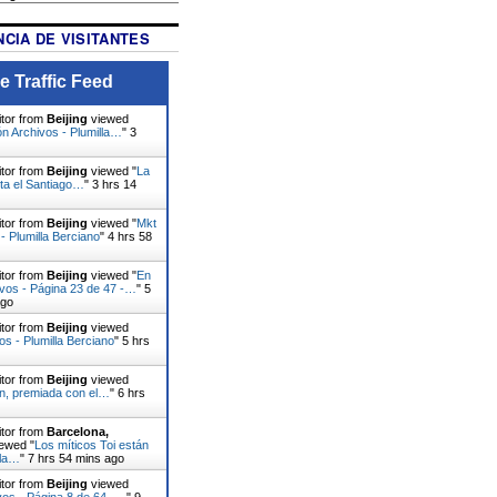
CIA DE VISITANTES
e Traffic Feed
itor from
Beijing
viewed
n Archivos - Plumilla…
"
3
itor from
Beijing
viewed "
La
ita el Santiago…
"
3 hrs 14
itor from
Beijing
viewed "
Mkt
- Plumilla Berciano
"
4 hrs 58
itor from
Beijing
viewed "
En
ivos - Página 23 de 47 -…
"
5
ago
itor from
Beijing
viewed
os - Plumilla Berciano
"
5 hrs
itor from
Beijing
viewed
ín, premiada con el…
"
6 hrs
itor from
Barcelona,
ewed "
Los míticos Toi están
 la…
"
7 hrs 54 mins ago
itor from
Beijing
viewed
vos - Página 8 de 64 -…
"
9