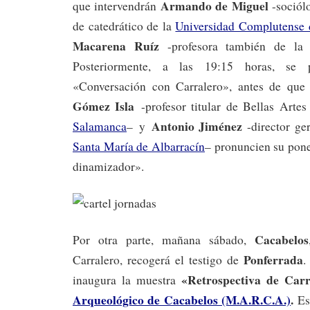
Armando de Miguel
que intervendrán
-sociólo
de catedrático de la
Universidad Complutense
Macarena Ruíz
-profesora también de la 
Posteriormente, a las 19:15 horas, se p
«Conversación con Carralero», antes de qu
Gómez Isla
-profesor titular de Bellas Arte
Antonio Jiménez
Salamanca
– y
-director ge
Santa María de Albarracín
– pronuncien su pone
dinamizador».
Cacabelos
Por otra parte, mañana sábado,
Ponferrada
Carralero, recogerá el testigo de
.
«Retrospectiva de Carr
inaugura la muestra
Arqueológico de Cacabelos (M.A.R.C.A.)
.
Es