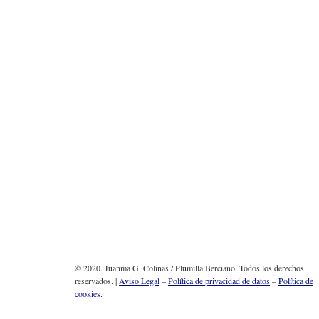
© 2020. Juanma G. Colinas / Plumilla Berciano. Todos los derechos
reservados. |
Aviso Legal
–
Política de privacidad de datos
–
Política de
cookies.