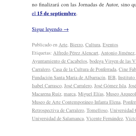
no finalizará con las Jornadas de Autor, sino 
15 de septiembre
el
.
Sigue leyendo
→
Publicado en
Arte
,
Bierzo
,
Cultura
,
Eventos
Etiquetas:
Alfredo Pérez Alencart
,
Antonio Jiménez
Ayuntamiento de Cacabelos
,
bodega Virgen de las V
Carralero
,
Casa de la Cultura de Ponferrada
,
Cine Fa
Fundación Santa María de Albarracín
,
IEB
,
Instituto
Isabel Carrasco
,
José Carralero
,
José Gómez Isla
,
Jos
Macarena Ruíz
,
marca
,
Miguel Elías
,
Museo Arqueol
Museo de Arte Contemporáneo Infanta Elena
,
Ponfer
Retrospectiva de Carralero
,
Tomelloso
,
Universidad
Universidad de Salamanca
,
Vicente Fernández
,
Víct