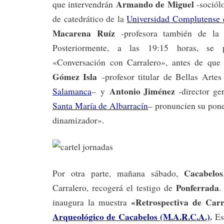
Armando de Miguel
que intervendrán
-sociólo
de catedrático de la
Universidad Complutense
Macarena Ruíz
-profesora también de la 
Posteriormente, a las 19:15 horas, se p
«Conversación con Carralero», antes de qu
Gómez Isla
-profesor titular de Bellas Arte
Antonio Jiménez
Salamanca
– y
-director ge
Santa María de Albarracín
– pronuncien su pone
dinamizador».
Cacabelos
Por otra parte, mañana sábado,
Ponferrada
Carralero, recogerá el testigo de
.
«Retrospectiva de Carr
inaugura la muestra
Arqueológico de Cacabelos (M.A.R.C.A.)
.
Es