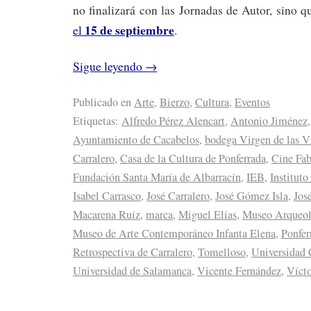
no finalizará con las Jornadas de Autor, sino 
15 de septiembre
el
.
Sigue leyendo
→
Publicado en
Arte
,
Bierzo
,
Cultura
,
Eventos
Etiquetas:
Alfredo Pérez Alencart
,
Antonio Jiménez
Ayuntamiento de Cacabelos
,
bodega Virgen de las V
Carralero
,
Casa de la Cultura de Ponferrada
,
Cine Fa
Fundación Santa María de Albarracín
,
IEB
,
Instituto
Isabel Carrasco
,
José Carralero
,
José Gómez Isla
,
Jos
Macarena Ruíz
,
marca
,
Miguel Elías
,
Museo Arqueol
Museo de Arte Contemporáneo Infanta Elena
,
Ponfer
Retrospectiva de Carralero
,
Tomelloso
,
Universidad
Universidad de Salamanca
,
Vicente Fernández
,
Víct