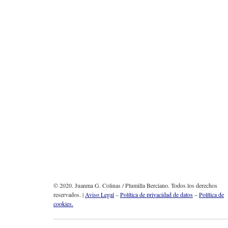
© 2020. Juanma G. Colinas / Plumilla Berciano. Todos los derechos
reservados. |
Aviso Legal
–
Política de privacidad de datos
–
Política de
cookies.