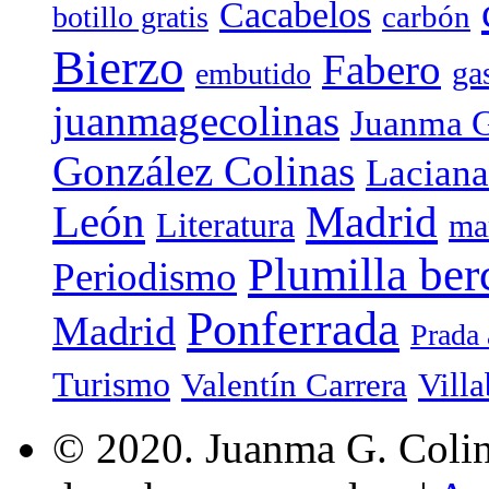
Cacabelos
carbón
botillo gratis
Bierzo
Fabero
ga
embutido
juanmagecolinas
Juanma G
González Colinas
Laciana
Madrid
León
Literatura
ma
Plumilla ber
Periodismo
Ponferrada
Madrid
Prada 
Turismo
Valentín Carrera
Villa
© 2020. Juanma G. Colina