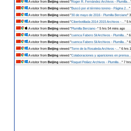
A visitor from
Beijing
viewed "
Roger R. Fernández Archivos - Plumilla…
A visitor from
Beijing
viewed "
Buscó por el término toreno - Página 2…
"
A visitor from
Beijing
viewed "
30 de mayo de 2016 - Plumilla Berciano
"
3
A visitor from
Beijing
viewed "
Ciberbotillada 2014 2015 Archivos -…
"
5 
A visitor from
Beijing
viewed "
Plumilla Berciano -
"
5 hrs 54 mins ago
A visitor from
Beijing
viewed "
cuenca Fabero Sil Archivos - Plumilla…
"
6
A visitor from
Beijing
viewed "
cuenca Fabero Sil Archivos - Plumilla…
"
6
A visitor from
Beijing
viewed "
Torre de la Rosaleda Archivos -…
"
6 hrs 
A visitor from
Beijing
viewed "
Colaboraciones y apariciones en prensa
A visitor from
Beijing
viewed "
Raquel Peláez Archivos - Plumilla…
"
7 hr