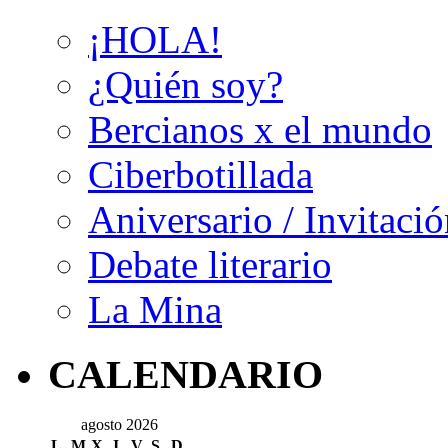
¡HOLA!
¿Quién soy?
Bercianos x el mundo
Ciberbotillada
Aniversario / Invitació
Debate literario
La Mina
CALENDARIO
agosto 2026
L
M
X
J
V
S
D