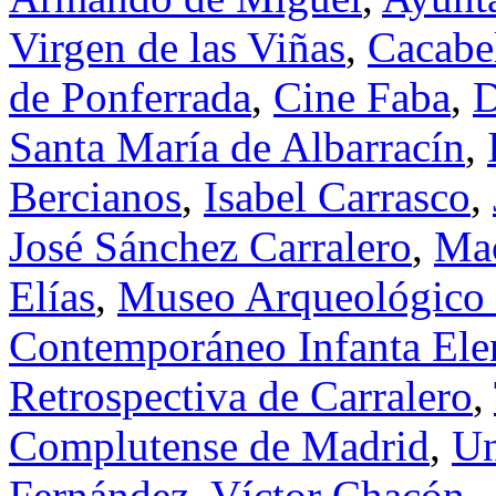
Virgen de las Viñas
,
Cacabe
de Ponferrada
,
Cine Faba
,
D
Santa María de Albarracín
,
Bercianos
,
Isabel Carrasco
,
José Sánchez Carralero
,
Mac
Elías
,
Museo Arqueológico 
Contemporáneo Infanta Ele
Retrospectiva de Carralero
,
Complutense de Madrid
,
Un
Fernández
,
Víctor Chacón