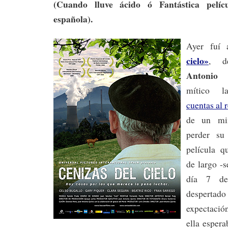
(Cuando lluve ácido ó Fantástica pelíc
española).
Ayer fuí
cielo»
, d
Antonio 
mítico l
cuentas al 
de un mi
perder s
película q
de largo -s
día 7 de
despert
expectac
ella espera