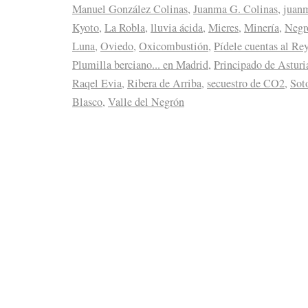
Manuel González Colinas
,
Juanma G. Colinas
,
juan
Kyoto
,
La Robla
,
lluvia ácida
,
Mieres
,
Minería
,
Negr
Luna
,
Oviedo
,
Oxicombustión
,
Pídele cuentas al Re
Plumilla berciano... en Madrid
,
Principado de Asturi
Raqel Evia
,
Ribera de Arriba
,
secuestro de CO2
,
Sot
Blasco
,
Valle del Negrón