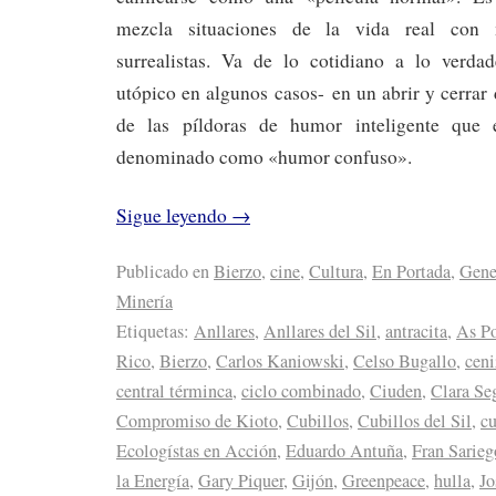
mezcla situaciones de la vida real con 
surrealistas. Va de lo cotidiano a lo verda
utópico en algunos casos- en un abrir y cerrar 
de las píldoras de humor inteligente que 
denominado como «humor confuso».
Sigue leyendo
→
Publicado en
Bierzo
,
cine
,
Cultura
,
En Portada
,
Gene
Minería
Etiquetas:
Anllares
,
Anllares del Sil
,
antracita
,
As P
Rico
,
Bierzo
,
Carlos Kaniowski
,
Celso Bugallo
,
ceni
central términca
,
ciclo combinado
,
Ciuden
,
Clara Se
Compromiso de Kioto
,
Cubillos
,
Cubillos del Sil
,
c
Ecologístas en Acción
,
Eduardo Antuña
,
Fran Sarieg
la Energía
,
Gary Piquer
,
Gijón
,
Greenpeace
,
hulla
,
Jo