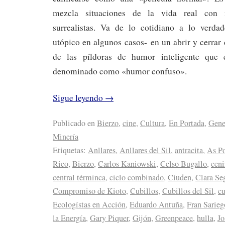
mezcla situaciones de la vida real con 
surrealistas. Va de lo cotidiano a lo verda
utópico en algunos casos- en un abrir y cerrar 
de las píldoras de humor inteligente que 
denominado como «humor confuso».
Sigue leyendo
→
Publicado en
Bierzo
,
cine
,
Cultura
,
En Portada
,
Gene
Minería
Etiquetas:
Anllares
,
Anllares del Sil
,
antracita
,
As P
Rico
,
Bierzo
,
Carlos Kaniowski
,
Celso Bugallo
,
ceni
central términca
,
ciclo combinado
,
Ciuden
,
Clara Se
Compromiso de Kioto
,
Cubillos
,
Cubillos del Sil
,
c
Ecologístas en Acción
,
Eduardo Antuña
,
Fran Sarieg
la Energía
,
Gary Piquer
,
Gijón
,
Greenpeace
,
hulla
,
Jo