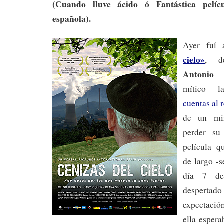
(Cuando lluve ácido ó Fantástica pelíc
española).
Ayer fuí
cielo»
, d
Antonio 
mítico l
cuentas al 
de un mi
perder s
película q
de largo -s
día 7 de
despert
expectac
ella espera