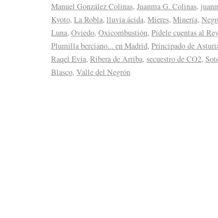
Manuel González Colinas
,
Juanma G. Colinas
,
juan
Kyoto
,
La Robla
,
lluvia ácida
,
Mieres
,
Minería
,
Negr
Luna
,
Oviedo
,
Oxicombustión
,
Pídele cuentas al Re
Plumilla berciano... en Madrid
,
Principado de Asturi
Raqel Evia
,
Ribera de Arriba
,
secuestro de CO2
,
Sot
Blasco
,
Valle del Negrón