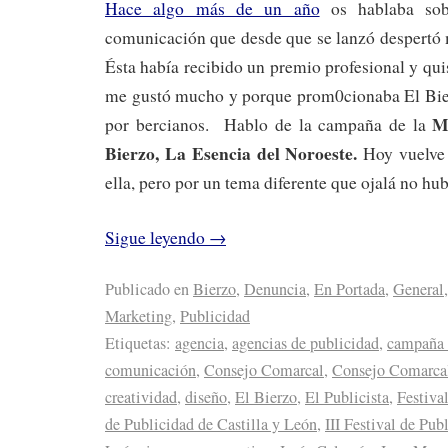
Hace algo más de un año
os hablaba so
comunicación que desde que se lanzó despertó 
Ésta había recibido un premio profesional y qui
me gustó mucho y porque prom0cionaba El Bier
M
por bercianos. Hablo de la campaña de la
Bierzo, La Esencia del Noroeste.
Hoy vuelve a
ella, pero por un tema diferente que ojalá no hu
Sigue leyendo
→
Publicado en
Bierzo
,
Denuncia
,
En Portada
,
General
,
Marketing
,
Publicidad
Etiquetas:
agencia
,
agencias de publicidad
,
campaña 
comunicación
,
Consejo Comarcal
,
Consejo Comarcal
creatividad
,
diseño
,
El Bierzo
,
El Publicista
,
Festiva
de Publicidad de Castilla y León
,
III Festival de Pub