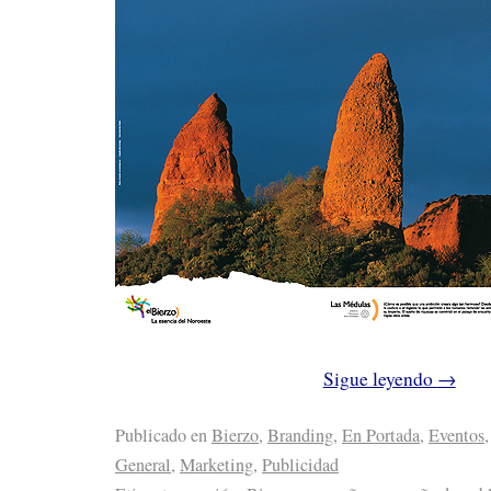
Sigue leyendo
→
Publicado en
Bierzo
,
Branding
,
En Portada
,
Eventos
,
General
,
Marketing
,
Publicidad