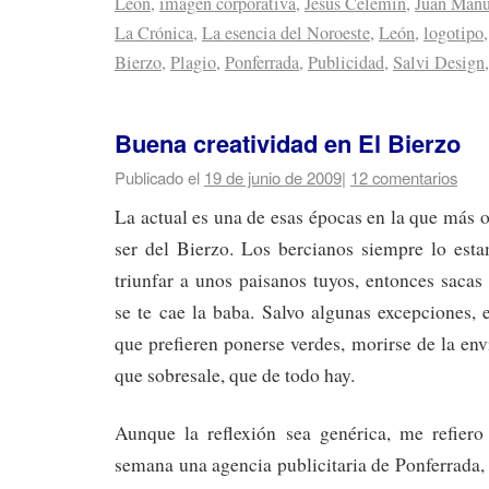
León
,
imagen corporativa
,
Jesús Celemín
,
Juan Manu
La Crónica
,
La esencia del Noroeste
,
León
,
logotipo
Bierzo
,
Plagio
,
Ponferrada
,
Publicidad
,
Salvi Design
Buena creatividad en El Bierzo
Publicado el
19 de junio de 2009
|
12 comentarios
La actual es una de esas épocas en la que más o
ser del Bierzo. Los bercianos siempre lo est
triunfar a unos paisanos tuyos, entonces saca
se te cae la baba. Salvo algunas excepciones,
que prefieren ponerse verdes, morirse de la envi
que sobresale, que de todo hay.
Aunque la reflexión sea genérica, me refier
semana una agencia publicitaria de Ponferrada