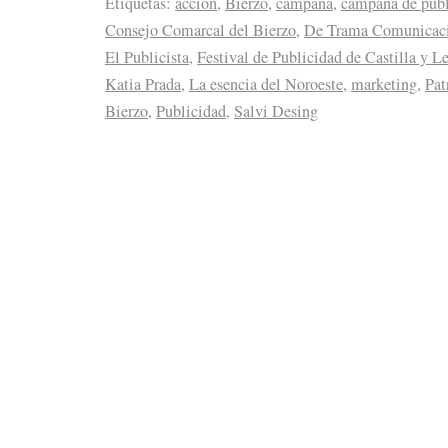
Etiquetas:
acción
,
Bierzo
,
campaña
,
campaña de publ
Consejo Comarcal del Bierzo
,
De Trama Comunicaci
El Publicista
,
Festival de Publicidad de Castilla y L
Katia Prada
,
La esencia del Noroeste
,
marketing
,
Pat
Bierzo
,
Publicidad
,
Salvi Desing