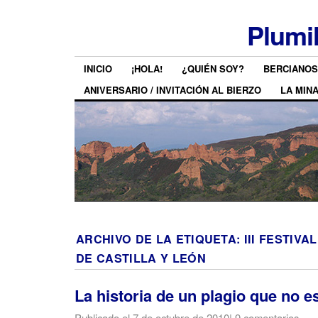
Plumi
INICIO
¡HOLA!
¿QUIÉN SOY?
BERCIANOS
ANIVERSARIO / INVITACIÓN AL BIERZO
LA MIN
ARCHIVO DE LA ETIQUETA:
III FESTIVA
DE CASTILLA Y LEÓN
La historia de un plagio que no es
Publicado el
7 de octubre de 2010
|
9 comentarios