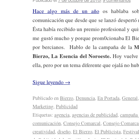
Hace algo más de un año
os hablaba so
comunicación que desde que se lanzó despertó 
Ésta había recibido un premio profesional y qui
me gustó mucho y porque prom0cionaba El Bier
M
por bercianos. Hablo de la campaña de la
Bierzo, La Esencia del Noroeste.
Hoy vuelve a
ella, pero por un tema diferente que ojalá no hu
Sigue leyendo
→
Publicado en
Bierzo
,
Denuncia
,
En Portada
,
General
,
Marketing
,
Publicidad
Etiquetas:
agencia
,
agencias de publicidad
,
campaña 
comunicación
,
Consejo Comarcal
,
Consejo Comarcal
creatividad
,
diseño
,
El Bierzo
,
El Publicista
,
Festiva