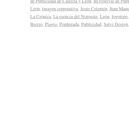
de Publicidad de Castilla y León
,
III Festival de Pub
León
,
imagen corporativa
,
Jesús Celemín
,
Juan Manu
La Crónica
,
La esencia del Noroeste
,
León
,
logotipo
Bierzo
,
Plagio
,
Ponferrada
,
Publicidad
,
Salvi Design