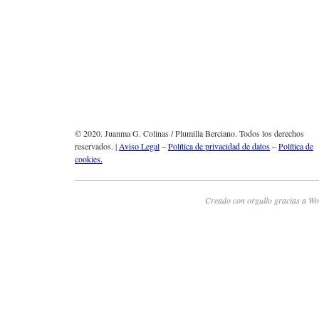
© 2020. Juanma G. Colinas / Plumilla Berciano. Todos los derechos
reservados. |
Aviso Legal
–
Política de privacidad de datos
–
Política de
cookies.
Creado con orgullo gracias a Wo