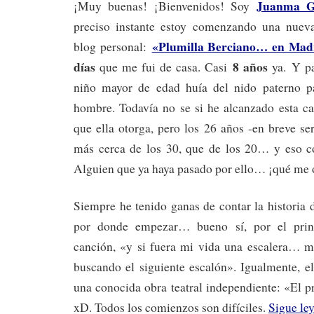
Juanma G
¡Muy buenas! ¡Bienvenidos! Soy
preciso instante estoy comenzando una nueva
«Plumilla Berciano… en Mad
blog personal:
días
8 años
que me fui de casa. Casi
ya. Y pa
niño mayor de edad huía del nido paterno pa
hombre. Todavía no se si he alcanzado esta ca
que ella otorga, pero los 26 años -en breve se
más cerca de los 30, que de los 20… y eso c
Alguien que ya haya pasado por ello… ¡qué me o
Siempre he tenido ganas de contar la historia 
por donde empezar… bueno sí, por el prin
canción, «y si fuera mi vida una escalera… m
buscando el siguiente escalón». Igualmente, e
una conocida obra teatral independiente: «El 
xD. Todos los comienzos son difíciles.
Sigue le