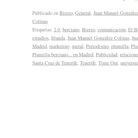
Publicado en
Bierzo
,
General
,
Juan Manuel Gonzále
Colinas
Etiquetas:
2.0
,
berciano
,
Bierzo
,
comunicación
,
El B
estudios
,
Irlanda
,
Juan Manuel González Colinas
,
Ju
Madrid
,
marketing
,
metal
,
Periodismo
,
plumilla
,
Plu
Plumilla berciano... en Madrid
,
Publicidad
,
relacione
Santa Cruz de Tenerife
,
Tenerife
,
Time Out
,
universi