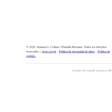
© 2020. Juanma G. Colinas / Plumilla Berciano. Todos los derechos
reservados. |
Aviso Legal
–
Política de privacidad de datos
–
Política de
cookies.
Creado con orgullo gracias a Wo