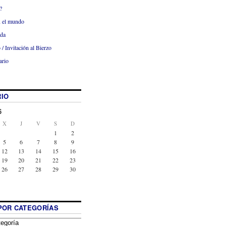
?
x el mundo
ada
 / Invitación al Bierzo
ario
IO
6
X
J
V
S
D
1
2
5
6
7
8
9
12
13
14
15
16
19
20
21
22
23
26
27
28
29
30
POR CATEGORÍAS