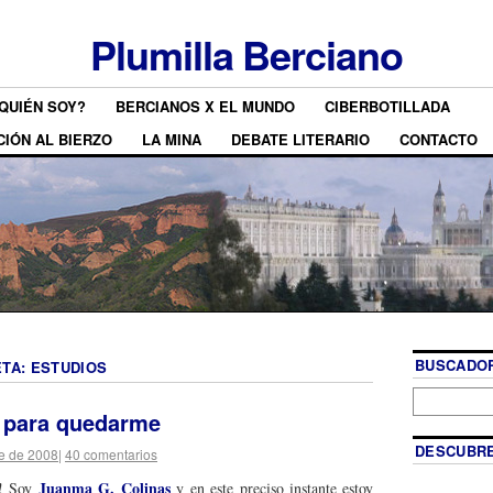
Plumilla Berciano
QUIÉN SOY?
BERCIANOS X EL MUNDO
CIBERBOTILLADA
CIÓN AL BIERZO
LA MINA
DEBATE LITERARIO
CONTACTO
BUSCADOR
ETA:
ESTUDIOS
o para quedarme
DESCUBRE
e de 2008
|
40 comentarios
Juanma G. Colinas
s! Soy
y en este preciso instante estoy