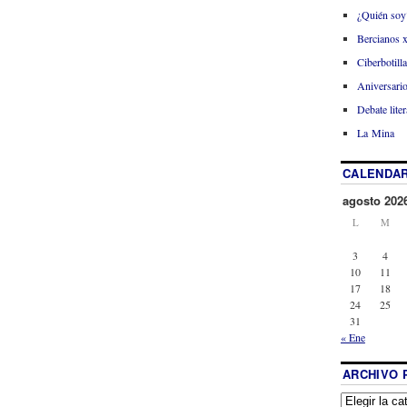
¿Quién soy
Bercianos 
Ciberbotill
Aniversario
Debate liter
La Mina
CALENDAR
agosto 202
L
M
3
4
10
11
17
18
24
25
31
« Ene
ARCHIVO 