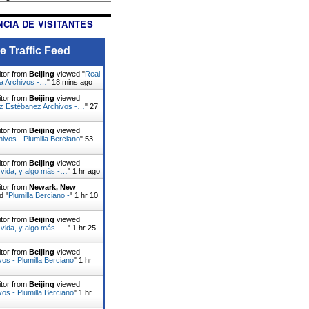
CIA DE VISITANTES
e Traffic Feed
itor from
Beijing
viewed "
Real
la Archivos -…
"
18 mins ago
itor from
Beijing
viewed
z Estébanez Archivos -…
"
27
itor from
Beijing
viewed
ivos - Plumilla Berciano
"
53
itor from
Beijing
viewed
 vida, y algo más -…
"
1 hr ago
itor from
Newark, New
d "
Plumilla Berciano -
"
1 hr 10
itor from
Beijing
viewed
 vida, y algo más -…
"
1 hr 25
itor from
Beijing
viewed
vos - Plumilla Berciano
"
1 hr
itor from
Beijing
viewed
vos - Plumilla Berciano
"
1 hr