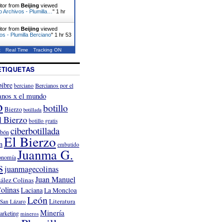
itor from
Beijing
viewed
o Archivos - Plumilla…
"
1 hr
itor from
Beijing
viewed
os - Plumilla Berciano
"
1 hr 53
t
Real Time
Tracking ON
ETIQUETAS
ibre
Bercianos por el
berciano
anos x el mundo
o
botillo
Bierzo
botillada
l Bierzo
botillo gratis
ciberbotillada
rbón
El Bierzo
n
embutido
Juanma G.
onomía
s
juanmagecolinas
Juan Manuel
ález Colinas
olinas
Laciana
La Moncloa
León
Literatura
San Lázaro
Minería
arketing
mineros