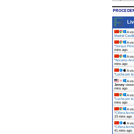
PROCEDEN
Liv
A vis
Madrid Castil
A vis
"
Soraya Pére
mins ago
A vis
"
Ancares Arch
mins ago
A vis
"
Lucha por la
A vis
Jersey
viewe
mins ago
A vis
"
Lucha por la
mins ago
A vis
"
Ciñera Archi
33 mins ago
A vis
"
Ciñera Archi
41 mins ago