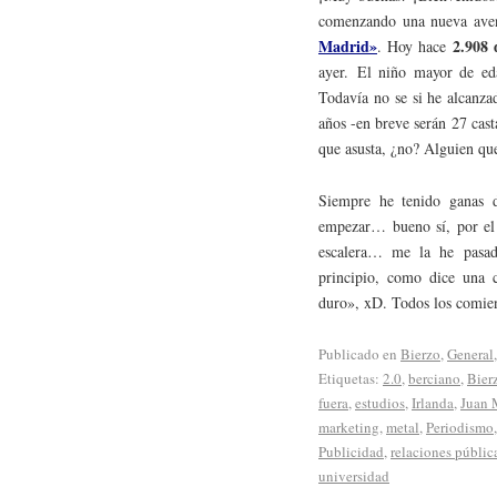
comenzando una nueva aven
Madrid»
2.908 
. Hoy hace
ayer. El niño mayor de ed
Todavía no se si he alcanza
años -en breve serán 27 cas
que asusta, ¿no? Alguien qu
Siempre he tenido ganas d
empezar… bueno sí, por el 
escalera… me la he pasado
principio, como dice una 
duro», xD. Todos los comien
Publicado en
Bierzo
,
General
Etiquetas:
2.0
,
berciano
,
Bier
fuera
,
estudios
,
Irlanda
,
Juan 
marketing
,
metal
,
Periodismo
Publicidad
,
relaciones públic
universidad