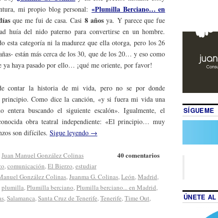
«Plumilla Berciano… en
tura, mi propio blog personal:
días
8 años
que me fui de casa. Casi
ya. Y parece que fue
ad huía del nido paterno para convertirse en un hombre.
do esta categoría ni la madurez que ella otorga, pero los 26
tañas- están más cerca de los 30, que de los 20… y eso como
e ya haya pasado por ello… ¡qué me oriente, por favor!
e contar la historia de mi vida, pero no se por donde
principio. Como dice la canción, «y si fuera mi vida una
SÍGUEME
 entera buscando el siguiente escalón». Igualmente, el
conocida obra teatral independiente: «El principio… muy
zos son difíciles.
Sigue leyendo
→
40 comentarios
,
Juan Manuel González Colinas
zo
,
comunicación
,
El Bierzo
,
estudiar
Manuel González Colinas
,
Juanma G. Colinas
,
León
,
Madrid
,
,
plumilla
,
Plumilla berciano
,
Plumilla berciano... en Madrid
,
ÚNETE AL
as
,
Salamanca
,
Santa Cruz de Tenerife
,
Tenerife
,
Time Out
,