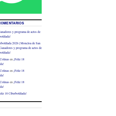
COMENTARIOS
anadores y programa de actos de
otillada!
rbotillada 2026 | Moncloa de San
Ganadores y programa de actos de
otillada!
Colinas
en
¡Feliz 18
ada!
Colinas
en
¡Feliz 18
ada!
Colinas
en
¡Feliz 18
ada!
eliz 18 Ciberbotillada!