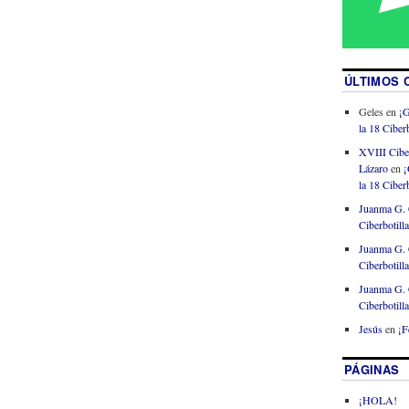
ÚLTIMOS 
Geles
en
¡G
la 18 Ciberb
XVIII Cibe
Lázaro
en
¡
la 18 Ciberb
Juanma G. 
Ciberbotill
Juanma G. 
Ciberbotill
Juanma G. 
Ciberbotill
Jesús
en
¡F
PÁGINAS
¡HOLA!