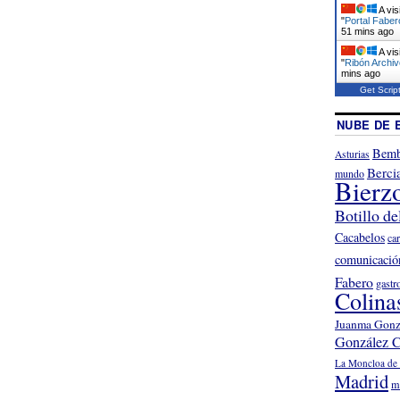
A vis
"
Portal Faber
51 mins ago
A vis
"
Ribón Archiv
mins ago
Get Scrip
NUBE DE 
Bemb
Asturias
Berci
mundo
Bierz
Botillo de
Cacabelos
ca
comunicació
Fabero
gastr
Colina
Juanma Gonz
González C
La Moncloa de 
Madrid
m