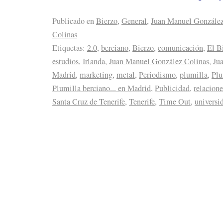
Publicado en
Bierzo
,
General
,
Juan Manuel Gonzále
Colinas
Etiquetas:
2.0
,
berciano
,
Bierzo
,
comunicación
,
El B
estudios
,
Irlanda
,
Juan Manuel González Colinas
,
Ju
Madrid
,
marketing
,
metal
,
Periodismo
,
plumilla
,
Plu
Plumilla berciano... en Madrid
,
Publicidad
,
relacione
Santa Cruz de Tenerife
,
Tenerife
,
Time Out
,
universi