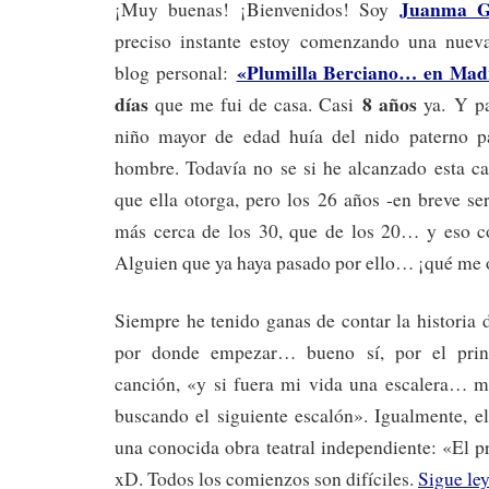
Juanma G
¡Muy buenas! ¡Bienvenidos! Soy
preciso instante estoy comenzando una nueva
«Plumilla Berciano… en Mad
blog personal:
días
8 años
que me fui de casa. Casi
ya. Y pa
niño mayor de edad huía del nido paterno pa
hombre. Todavía no se si he alcanzado esta ca
que ella otorga, pero los 26 años -en breve se
más cerca de los 30, que de los 20… y eso c
Alguien que ya haya pasado por ello… ¡qué me o
Siempre he tenido ganas de contar la historia 
por donde empezar… bueno sí, por el prin
canción, «y si fuera mi vida una escalera… m
buscando el siguiente escalón». Igualmente, e
una conocida obra teatral independiente: «El 
xD. Todos los comienzos son difíciles.
Sigue le