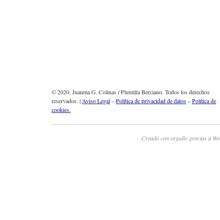
© 2020. Juanma G. Colinas / Plumilla Berciano. Todos los derechos
reservados. |
Aviso Legal
–
Política de privacidad de datos
–
Política de
cookies.
Creado con orgullo gracias a Wo