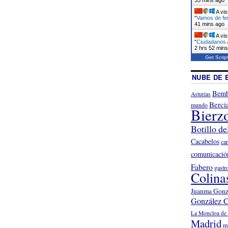
A vis
"
Vamos de fer
41 mins ago
A vis
"
Ciudadanos A
2 hrs 52 min
Get Scrip
NUBE DE 
Bemb
Asturias
Berci
mundo
Bierz
Botillo de
Cacabelos
ca
comunicació
Fabero
gastr
Colina
Juanma Gonz
González C
La Moncloa de 
Madrid
m