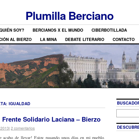
Plumilla Berciano
QUIÉN SOY?
BERCIANOS X EL MUNDO
CIBERBOTILLADA
CIÓN AL BIERZO
LA MINA
DEBATE LITERARIO
CONTACTO
BUSCADOR
ETA:
IGUALDAD
l Frente Solidario Laciana – Bierzo
DESCUBRE
 2013
|
2 comentarios
e acabo de llevar! Estoy pasando unos días en mi pueblo,