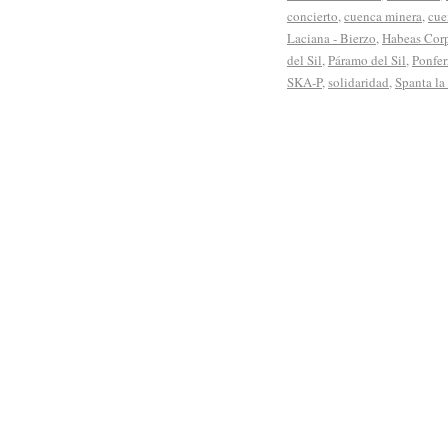
concierto
,
cuenca minera
,
cue
Laciana - Bierzo
,
Habeas Cor
del Sil
,
Páramo del Sil
,
Ponfer
SKA-P
,
solidaridad
,
Spanta la