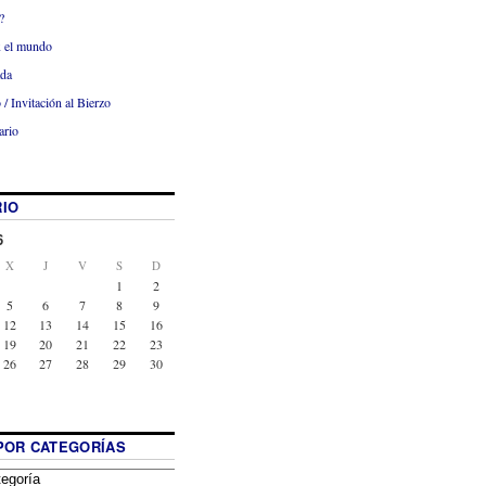
?
x el mundo
ada
 / Invitación al Bierzo
ario
IO
6
X
J
V
S
D
1
2
5
6
7
8
9
12
13
14
15
16
19
20
21
22
23
26
27
28
29
30
POR CATEGORÍAS