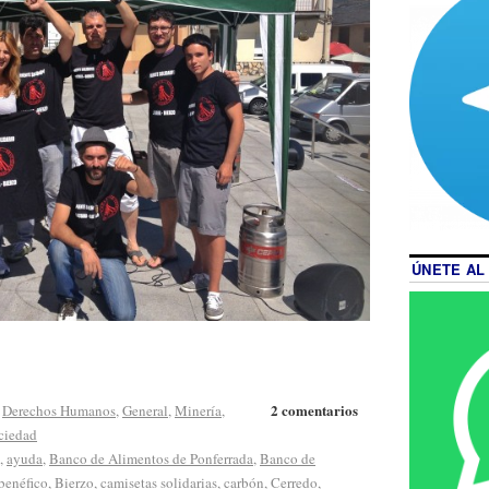
ÚNETE AL
2 comentarios
,
Derechos Humanos
,
General
,
Minería
,
ciedad
,
ayuda
,
Banco de Alimentos de Ponferrada
,
Banco de
benéfico
,
Bierzo
,
camisetas solidarias
,
carbón
,
Cerredo
,