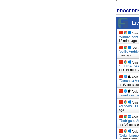
PROCEDEN
Liv
A vis
"
Minube.com A
12 mins ago
A vis
"
botillo Archi
mins ago
A vis
"
GLOBAL WAR
1 hr 16 mins 
A vis
"
Denuncia Arc
hr 20 mins a
A vis
ganadores de
A vis
Archivos - Pl
ago
A vis
"
Rodríguez Ar
hrs 34 mins 
A vis
"
Columbrianos
35 mins ago