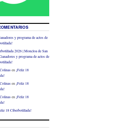
COMENTARIOS
anadores y programa de actos de
otillada!
rbotillada 2026 | Moncloa de San
Ganadores y programa de actos de
otillada!
Colinas
en
¡Feliz 18
ada!
Colinas
en
¡Feliz 18
ada!
Colinas
en
¡Feliz 18
ada!
eliz 18 Ciberbotillada!