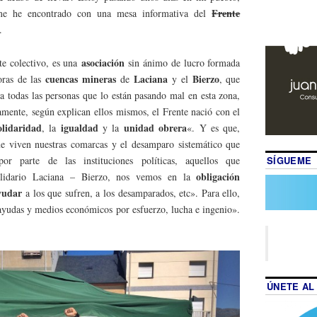
Frente
me he encontrado con una mesa informativa del
.
asociación
te colectivo, es una
sin ánimo de lucro formada
cuencas mineras
Laciana
Bierzo
oras de las
de
y el
, que
a todas las personas que lo están pasando mal en esta zona,
amente, según explican ellos mismos, el Frente nació con el
olidaridad
igualdad
unidad obrera
, la
y la
«. Y es que,
que viven nuestras comarcas y el desamparo sistemático que
SÍGUEME
por parte de las instituciones políticas, aquellos que
obligación
lidario Laciana – Bierzo, nos vemos en la
yudar
a los que sufren, a los desamparados, etc». Para ello,
 ayudas y medios económicos por esfuerzo, lucha e ingenio».
ÚNETE AL