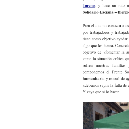
Toreno
, y hace un rato 
Solidario Laciana – Bierzo
Para el que no conozca a es
por trabajadores y trabajad
tiene como objetivo ayudar 
algo que les honra. Concret
s
objetivo de «fomentar la
«ante la situación crítica 
sufren nuestras familias 
componemos el Frente So
humanitaria
moral
a
y
de
«debemos suplir la falta de
Y vaya que si lo hacen.