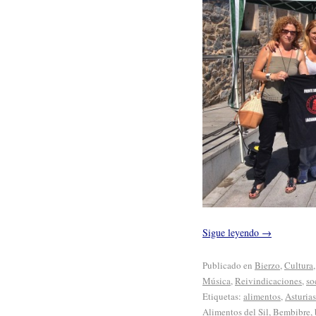
Sigue leyendo
→
Publicado en
Bierzo
,
Cultura
Música
,
Reivindicaciones
,
so
Etiquetas:
alimentos
,
Asturias
Alimentos del Sil
,
Bembibre
,