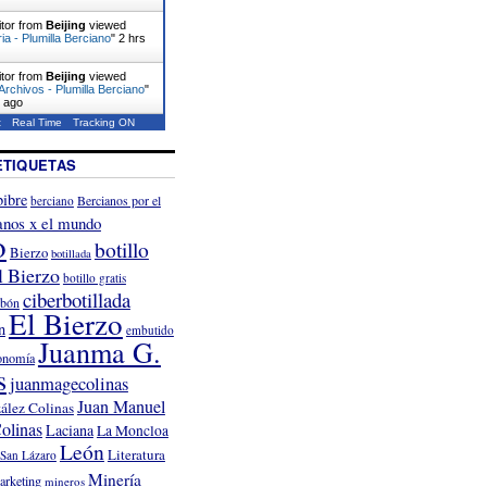
itor from
Beijing
viewed
ia - Plumilla Berciano
"
2 hrs
itor from
Beijing
viewed
rchivos - Plumilla Berciano
"
s ago
t
Real Time
Tracking ON
ETIQUETAS
ibre
Bercianos por el
berciano
anos x el mundo
o
botillo
Bierzo
botillada
l Bierzo
botillo gratis
ciberbotillada
rbón
El Bierzo
n
embutido
Juanma G.
onomía
s
juanmagecolinas
Juan Manuel
ález Colinas
olinas
Laciana
La Moncloa
León
Literatura
San Lázaro
Minería
arketing
mineros