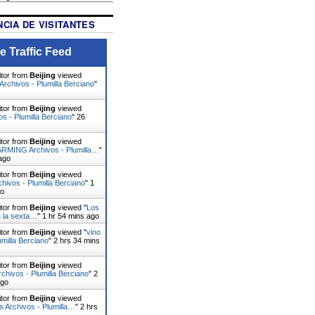
CIA DE VISITANTES
e Traffic Feed
itor from
Beijing
viewed
rchivos - Plumilla Berciano
"
itor from
Beijing
viewed
vos - Plumilla Berciano
"
26
itor from
Beijing
viewed
MING Archivos - Plumilla…
"
ago
itor from
Beijing
viewed
hivos - Plumilla Berciano
"
1
go
itor from
Beijing
viewed "
Los
 la sexta…
"
1 hr 54 mins ago
itor from
Beijing
viewed "
vino
umilla Berciano
"
2 hrs 34 mins
itor from
Beijing
viewed
chivos - Plumilla Berciano
"
2
ago
itor from
Beijing
viewed
 Archivos - Plumilla…
"
2 hrs