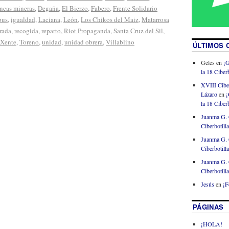
ncas mineras
,
Degaña
,
El Bierzo
,
Fabero
,
Frente Solidario
pus
,
igualdad
,
Laciana
,
León
,
Los Chikos del Maiz
,
Matarrosa
rada
,
recogida
,
reparto
,
Riot Propaganda
,
Santa Cruz del Sil
,
 Xente
,
Toreno
,
unidad
,
unidad obrera
,
Villablino
ÚLTIMOS 
Geles
en
¡G
la 18 Ciberb
XVIII Cibe
Lázaro
en
¡
la 18 Ciberb
Juanma G. 
Ciberbotill
Juanma G. 
Ciberbotill
Juanma G. 
Ciberbotill
Jesús
en
¡F
PÁGINAS
¡HOLA!