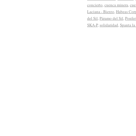
concierto
,
cuenca minera
,
cue
Laciana - Bierzo
,
Habeas Cor
del Sil
,
Páramo del Sil
,
Ponfer
SKA-P
,
solidaridad
,
Spanta la