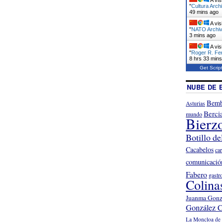
"
Cultura Arch
49 mins ago
A vis
"
NATO Archivo
3 mins ago
A vis
"
Roger R. Fe
8 hrs 33 min
Get Scrip
NUBE DE 
Bemb
Asturias
Berci
mundo
Bierz
Botillo de
Cacabelos
ca
comunicació
Fabero
gastr
Colina
Juanma Gonz
González C
La Moncloa de 