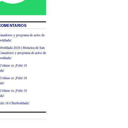
COMENTARIOS
anadores y programa de actos de
otillada!
rbotillada 2026 | Moncloa de San
Ganadores y programa de actos de
otillada!
Colinas
en
¡Feliz 18
ada!
Colinas
en
¡Feliz 18
ada!
Colinas
en
¡Feliz 18
ada!
eliz 18 Ciberbotillada!