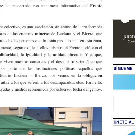
Frente
me he encontrado con una mesa informativa del
.
asociación
te colectivo, es una
sin ánimo de lucro formada
cuencas mineras
Laciana
Bierzo
oras de las
de
y el
, que
a todas las personas que lo están pasando mal en esta zona,
amente, según explican ellos mismos, el Frente nació con el
olidaridad
igualdad
unidad obrera
, la
y la
«. Y es que,
que viven nuestras comarcas y el desamparo sistemático que
SÍGUEME
por parte de las instituciones políticas, aquellos que
obligación
lidario Laciana – Bierzo, nos vemos en la
yudar
a los que sufren, a los desamparados, etc». Para ello,
 ayudas y medios económicos por esfuerzo, lucha e ingenio».
ÚNETE AL