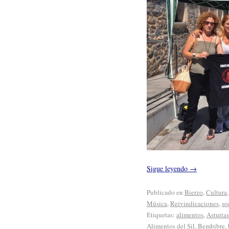
Sigue leyendo
→
Publicado en
Bierzo
,
Cultura
Música
,
Reivindicaciones
,
so
Etiquetas:
alimentos
,
Asturias
Alimentos del Sil
,
Bembibre
,