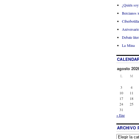
¿Quién soy
Bercianos 
Ciberbotill
Aniversario
Debate liter
La Mina
CALENDAR
agosto 202
L
M
3
4
10
11
17
18
24
25
31
« Ene
ARCHIVO 