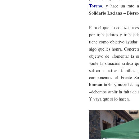
Toreno
, y hace un rato 
Solidario Laciana – Bierzo
Para el que no conozca a es
por trabajadores y trabajad
tiene como objetivo ayudar 
algo que les honra. Concret
s
objetivo de «fomentar la
«ante la situación crítica 
sufren nuestras familias 
componemos el Frente So
humanitaria
moral
a
y
de
«debemos suplir la falta de
Y vaya que si lo hacen.