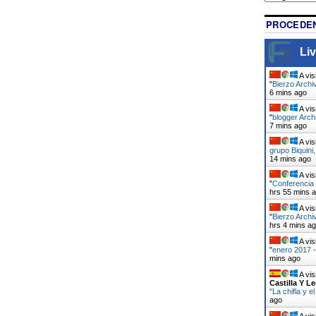
PROCEDEN
Liv
A vis
"
Bierzo Archi
6 mins ago
A vis
"
blogger Arch
7 mins ago
A vis
grupo Biquini
14 mins ago
A vis
"
Conferencia 
hrs 55 mins 
A vis
"
Bierzo Archi
hrs 4 mins a
A vis
"
enero 2017 -
mins ago
A vis
Castilla Y L
"La chifla y 
ago
A vis