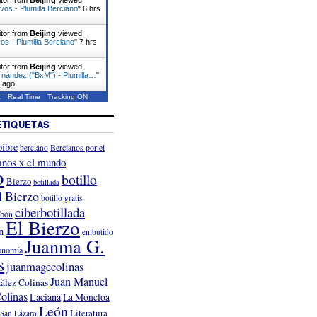
ivos - Plumilla Berciano
"
6 hrs
itor from
Beijing
viewed
s - Plumilla Berciano
"
7 hrs
itor from
Beijing
viewed
rnández ("BxM") - Plumilla…
"
s ago
t
Real Time
Tracking ON
ETIQUETAS
ibre
Bercianos por el
berciano
anos x el mundo
o
botillo
Bierzo
botillada
l Bierzo
botillo gratis
ciberbotillada
rbón
El Bierzo
n
embutido
Juanma G.
onomía
s
juanmagecolinas
Juan Manuel
ález Colinas
olinas
Laciana
La Moncloa
León
Literatura
San Lázaro