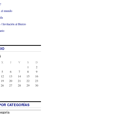
?
x el mundo
ada
 / Invitación al Bierzo
ario
IO
6
X
J
V
S
D
1
2
5
6
7
8
9
12
13
14
15
16
19
20
21
22
23
26
27
28
29
30
POR CATEGORÍAS