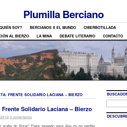
Plumilla Berciano
QUIÉN SOY?
BERCIANOS X EL MUNDO
CIBERBOTILLADA
CIÓN AL BIERZO
LA MINA
DEBATE LITERARIO
CONTACTO
BUSCADOR
ETA:
FRENTE SOLIDARIO LACIANA – BIERZO
l Frente Solidario Laciana – Bierzo
DESCUBRE
 2013
|
2 comentarios
e acabo de llevar! Estoy pasando unos días en mi pueblo,