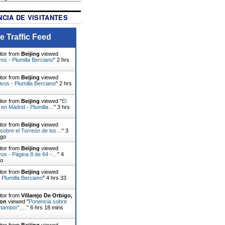
CIA DE VISITANTES
e Traffic Feed
itor from
Beijing
viewed
vos - Plumilla Berciano
"
2 hrs
itor from
Beijing
viewed
ivos - Plumilla Berciano
"
2 hrs
itor from
Beijing
viewed "
El
, en Madrid - Plumilla…
"
3 hrs
itor from
Beijing
viewed
sobre el Torreón de los…
"
3
ago
itor from
Beijing
viewed
vos - Página 8 de 64 -…
"
4
go
itor from
Beijing
viewed
 Plumilla Berciano
"
4 hrs 33
itor from
Villarejo De Orbigo,
eon
viewed "
Ponencia sobre
el tambor",…
"
6 hrs 18 mins
itor from
Beijing
viewed