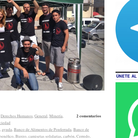
ÚNETE AL
2 comentarios
,
Derechos Humanos
,
General
,
Minería
,
ciedad
,
ayuda
,
Banco de Alimentos de Ponferrada
,
Banco de
benéfico
,
Bierzo
,
camisetas solidarias
,
carbón
,
Cerredo
,