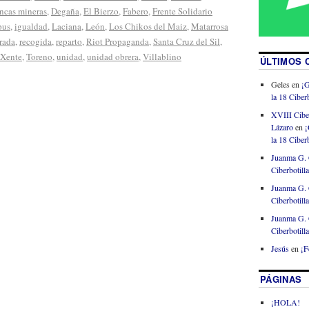
ncas mineras
,
Degaña
,
El Bierzo
,
Fabero
,
Frente Solidario
pus
,
igualdad
,
Laciana
,
León
,
Los Chikos del Maiz
,
Matarrosa
rada
,
recogida
,
reparto
,
Riot Propaganda
,
Santa Cruz del Sil
,
 Xente
,
Toreno
,
unidad
,
unidad obrera
,
Villablino
ÚLTIMOS 
Geles
en
¡G
la 18 Ciberb
XVIII Cibe
Lázaro
en
¡
la 18 Ciberb
Juanma G. 
Ciberbotill
Juanma G. 
Ciberbotill
Juanma G. 
Ciberbotill
Jesús
en
¡F
PÁGINAS
¡HOLA!