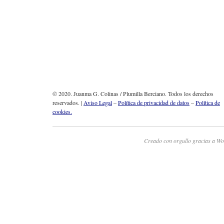
© 2020. Juanma G. Colinas / Plumilla Berciano. Todos los derechos
reservados. |
Aviso Legal
–
Política de privacidad de datos
–
Política de
cookies.
Creado con orgullo gracias a Wo