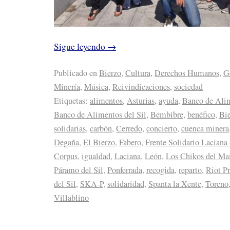
Sigue leyendo
→
Publicado en
Bierzo
,
Cultura
,
Derechos Humanos
,
G
Minería
,
Música
,
Reivindicaciones
,
sociedad
Etiquetas:
alimentos
,
Asturias
,
ayuda
,
Banco de Alim
Banco de Alimentos del Sil
,
Bembibre
,
benéfico
,
Bi
solidarias
,
carbón
,
Cerredo
,
concierto
,
cuenca minera
Degaña
,
El Bierzo
,
Fabero
,
Frente Solidario Laciana 
Corpus
,
igualdad
,
Laciana
,
León
,
Los Chikos del Ma
Páramo del Sil
,
Ponferrada
,
recogida
,
reparto
,
Riot P
del Sil
,
SKA-P
,
solidaridad
,
Spanta la Xente
,
Toreno
Villablino