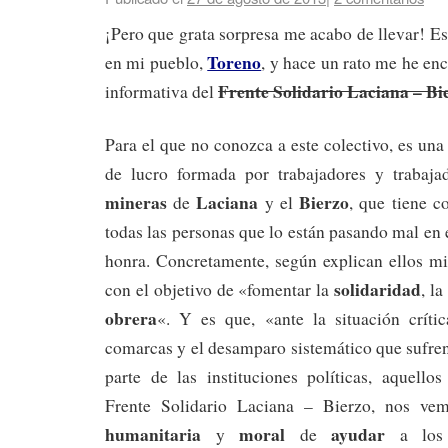
¡Pero que grata sorpresa me acabo de llevar! E
Toreno
en mi pueblo,
, y hace un rato me he e
Frente Solidario Laciana – Bi
informativa del
Para el que no conozca a este colectivo, es un
de lucro formada por trabajadores y trabaja
mineras
Laciana
Bierzo
de
y el
, que tiene c
todas las personas que lo están pasando mal en 
honra. Concretamente, según explican ellos mi
solidaridad
con el objetivo de «fomentar la
, la
obrera
«. Y es que, «ante la situación críti
comarcas y el desamparo sistemático que sufren
parte de las instituciones políticas, aquel
Frente Solidario Laciana – Bierzo, nos v
humanitaria
moral
ayudar
y
de
a los 