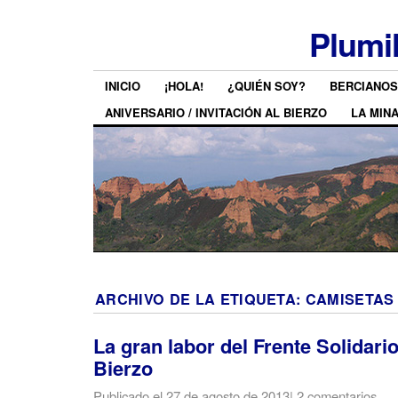
Plumi
INICIO
¡HOLA!
¿QUIÉN SOY?
BERCIANOS
ANIVERSARIO / INVITACIÓN AL BIERZO
LA MIN
ARCHIVO DE LA ETIQUETA:
CAMISETAS
La gran labor del Frente Solidari
Bierzo
Publicado el
27 de agosto de 2013
|
2 comentarios