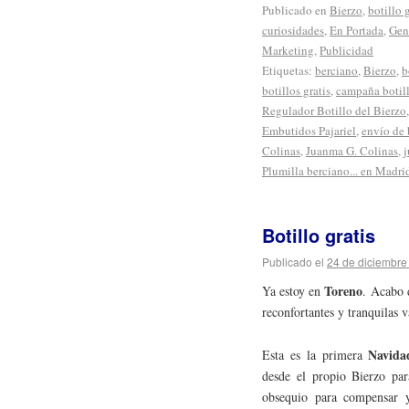
Publicado en
Bierzo
,
botillo g
curiosidades
,
En Portada
,
Gen
Marketing
,
Publicidad
Etiquetas:
berciano
,
Bierzo
,
b
botillos gratis
,
campaña botill
Regulador Botillo del Bierzo
Embutidos Pajariel
,
envío de 
Colinas
,
Juanma G. Colinas
,
Plumilla berciano... en Madri
Botillo gratis
Publicado el
24 de diciembre
Toreno
Ya estoy en
. Acabo d
reconfortantes y tranquilas 
Navida
Esta es la primera
desde el propio Bierzo par
obsequio para compensar y