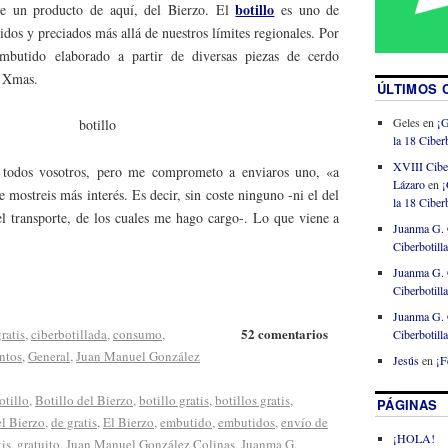
botillo
ue un producto de aquí, del Bierzo. El
es uno de
idos y preciados más allá de nuestros límites regionales. Por
embutido elaborado a partir de diversas piezas de cerdo
r Xmas.
ÚLTIMOS 
Geles
en
¡G
la 18 Ciberb
XVIII Cibe
 todos vosotros, pero me comprometo a enviaros uno, «a
Lázaro
en
¡
e mostreis más interés. Es decir, sin coste ninguno -ni el del
la 18 Ciberb
del transporte, de los cuales me hago cargo-. Lo que viene a
Juanma G. 
Ciberbotill
Juanma G. 
Ciberbotill
Juanma G. 
52 comentarios
ratis
,
ciberbotillada
,
consumo
,
Ciberbotill
ntos
,
General
,
Juan Manuel González
Jesús
en
¡F
otillo
,
Botillo del Bierzo
,
botillo gratis
,
botillos gratis
,
PÁGINAS
l Bierzo
,
de gratis
,
El Bierzo
,
embutido
,
embutidos
,
envío de
¡HOLA!
tis
,
gratuito
,
Juan Manuel González Colinas
,
Juanma G.