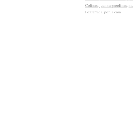
Colinas
,
juanmagecolinas
,
mu
Ponferrada
,
por la cara