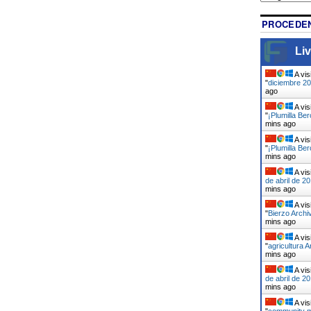
PROCEDEN
Liv
A vis
"
diciembre 20
ago
A vis
"
¡Plumilla Be
mins ago
A vis
"
¡Plumilla Be
mins ago
A vis
de abril de 20
mins ago
A vis
"
Bierzo Archi
mins ago
A vis
"
agricultura A
mins ago
A vis
de abril de 20
mins ago
A vis
"
community m