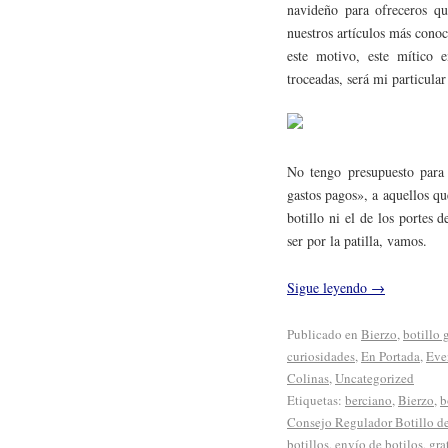
navideño para ofreceros q
nuestros artículos más conoc
este motivo, este mítico 
troceadas, será mi particula
No tengo presupuesto para
gastos pagos», a aquellos qu
botillo ni el de los portes 
ser por la patilla, vamos.
Sigue leyendo
→
Publicado en
Bierzo
,
botillo g
curiosidades
,
En Portada
,
Eve
Colinas
,
Uncategorized
Etiquetas:
berciano
,
Bierzo
,
b
Consejo Regulador Botillo de
botillos
,
envío de botilos
,
gra