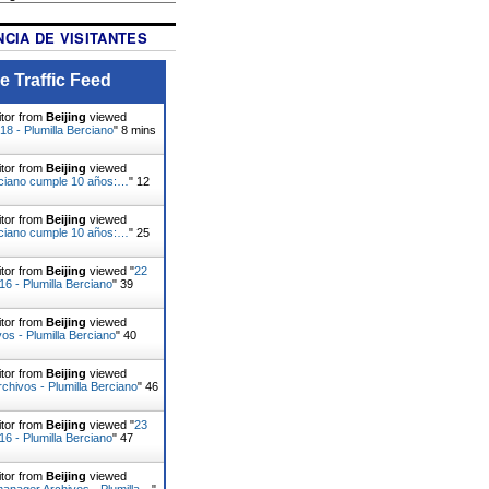
CIA DE VISITANTES
e Traffic Feed
itor from
Beijing
viewed
18 - Plumilla Berciano
"
8 mins
itor from
Beijing
viewed
rciano cumple 10 años:…
"
12
itor from
Beijing
viewed
rciano cumple 10 años:…
"
25
itor from
Beijing
viewed "
22
16 - Plumilla Berciano
"
39
itor from
Beijing
viewed
vos - Plumilla Berciano
"
40
itor from
Beijing
viewed
rchivos - Plumilla Berciano
"
47
itor from
Beijing
viewed "
23
16 - Plumilla Berciano
"
47
itor from
Beijing
viewed
anager Archivos - Plumilla…
"