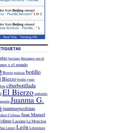
itor from
Beijing
viewed
vos - Plumilla Berciano
"
1 hr 1
itor from
Beijing
viewed
nas Archivos - Plumilla…
"
1
t
Real Time
Tracking ON
ETIQUETAS
ibre
Bercianos por el
berciano
anos x el mundo
o
botillo
Bierzo
botillada
l Bierzo
botillo gratis
ciberbotillada
rbón
El Bierzo
n
embutido
Juanma G.
onomía
s
juanmagecolinas
Juan Manuel
ález Colinas
olinas
Laciana
La Moncloa
León
Literatura
San Lázaro