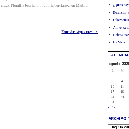
¿Quién soy
estras
,
Plumilla berciano
,
Plumilla berciano... en Madrid
,
Bercianos 
Ciberbotill
Aniversario
Entradas siguientes
→
Debate liter
La Mina
CALENDAR
agosto 202
L
M
3
4
10
11
17
18
24
25
31
« Ene
ARCHIVO 