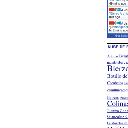
49 mins ago
A vis
"
Bierzo Archi
min ago
A vis
"
juanmagecoli
hr 2 mins ago
Get Scrip
NUBE DE 
Bemb
Asturias
Berci
mundo
Bierz
Botillo de
Cacabelos
ca
comunicació
Fabero
gastr
Colina
Juanma Gonz
González C
La Moncloa de 