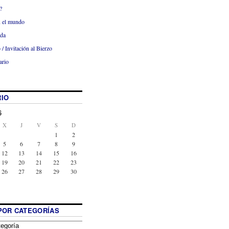
?
x el mundo
ada
 / Invitación al Bierzo
ario
IO
6
X
J
V
S
D
1
2
5
6
7
8
9
12
13
14
15
16
19
20
21
22
23
26
27
28
29
30
POR CATEGORÍAS