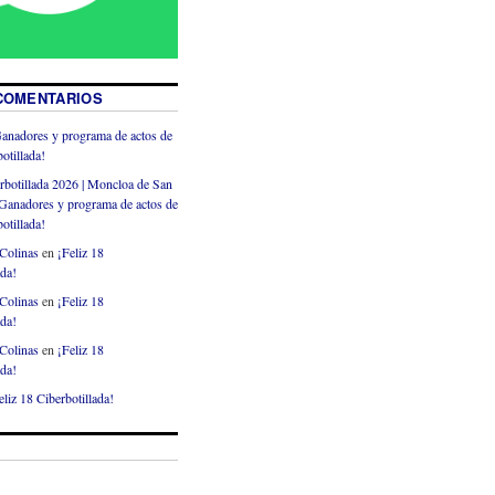
COMENTARIOS
anadores y programa de actos de
otillada!
rbotillada 2026 | Moncloa de San
Ganadores y programa de actos de
otillada!
Colinas
en
¡Feliz 18
ada!
Colinas
en
¡Feliz 18
ada!
Colinas
en
¡Feliz 18
ada!
eliz 18 Ciberbotillada!