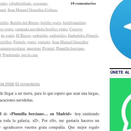
10 comentarios
ratis
,
ciberbotillada
,
consumo
,
eral
,
Juan Manuel González Colinas
,
otillo
,
Botillo del Bierzo
,
botillo gratis
,
botillomailing
,
os gratis
,
campaña navideña botillos gratis
,
Consejo
,
de gratis
,
El Bierzo
,
embutido
,
embutidos
,
Embutidos Frimols
,
botillos
,
Frimols
,
gratis
,
gratuito
,
Juan Manuel González
juanmagecolinas
,
muestras
,
Pajariel
,
Plumilla berciano
,
d
,
Ponferrada
,
por la cara
ÚNETE AL
 de 2008
|
52 comentarios
e llegar a mi tierra, para lo que espero que sean una largas,
vacaciones navideñas.
d
«Plumilla berciano… en Madrid»
de
-hoy emitiendo
a toda la galaxia, xD-. Por ello, me gustaría haceros un
 agradeceros vuestra grata compañía. Que mejor regalo