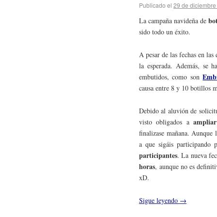
Publicado el
29 de diciembre
bot
La campaña navideña de
sido todo un éxito.
A pesar de las fechas en las
la esperada. Además, se h
Embu
embutidos, como son
causa entre 8 y 10 botillos m
Debido al aluvión de solicit
ampliar
visto obligados a
finalizase mañana. Aunque l
a que sigáis participando
participantes
. La nueva fec
horas
, aunque no es definit
xD.
Sigue leyendo
→