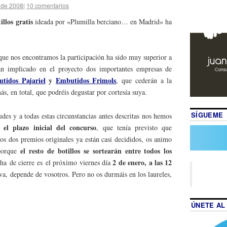
 de 2008
|
10 comentarios
illos gratis
ideada por «Plumilla berciano… en Madrid» ha
 que nos encontramos la participación ha sido muy superior a
an implicado en el proyecto dos importantes empresas de
tidos
Pajariel
y
Embutidos Frimols
, que cederán a la
ás, en total, que podréis degustar por cortesía suya.
SÍGUEME
udes y a todas estas circunstancias antes descritas nos hemos
 el plazo inicial del concurso
, que tenía previsto que
os dos premios originales ya están casi decididos, os animo
el resto de botillos se sortearán entre todos los
 porque
2 de enero, a las 12
ha de cierre es el próximo viernes día
iva, depende de vosotros. Pero no os durmáis en los laureles,
ÚNETE AL