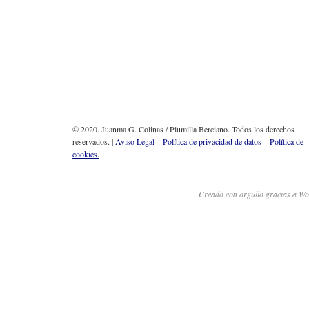
© 2020. Juanma G. Colinas / Plumilla Berciano. Todos los derechos
reservados. |
Aviso Legal
–
Política de privacidad de datos
–
Política de
cookies.
Creado con orgullo gracias a Wo