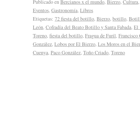
Publicado en
Bercianos x el mundo
,
Bierzo
,
Cultura
,
Eventos
,
Gastronomía
,
Libros
Etiquetas:
72 fiesta del botillo
,
Bierzo
,
botillo
,
Botil
León
,
Cofradía del Beato Botillo y Santa Fabada
,
El
Toreno
,
fiesta del botillo
,
Fragua de Furil
,
Francisco
González
,
Lobos por El Bierzo
,
Los Moros en el Bie
Cuenya
,
Paco González
,
Toño Criado
,
Toreno