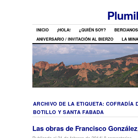
Plumi
INICIO
¡HOLA!
¿QUIÉN SOY?
BERCIANOS
ANIVERSARIO / INVITACIÓN AL BIERZO
LA MIN
ARCHIVO DE LA ETIQUETA:
COFRADÍA 
BOTILLO Y SANTA FABADA
Las obras de Francisco González
Publicado el
21 de febrero de 2014
|
8 comentarios