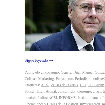
Sigue leyendo
→
Publicado en
consumo
,
General
,
Juan Manuel Gonzá
Colinas
,
Marketing
,
Periodismo
,
Periodismo online/
Etiquetas:
ACSI
,
causas de la crisis
,
CFI
,
CFI Group
Fornell International
,
consumidor
,
consumo
,
crisis
,
E
la crisis
,
Índice ACSI
,
INFORMS
,
Instituto para la 
Operaciones y Cinias de la Gestión
,
investigación
,
m