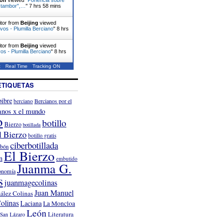
el tambor",…
"
7 hrs 58 mins
itor from
Beijing
viewed
ivos - Plumilla Berciano
"
8 hrs
itor from
Beijing
viewed
s - Plumilla Berciano
"
8 hrs
t
Real Time
Tracking ON
ETIQUETAS
ibre
Bercianos por el
berciano
anos x el mundo
o
botillo
Bierzo
botillada
l Bierzo
botillo gratis
ciberbotillada
rbón
El Bierzo
n
embutido
Juanma G.
onomía
s
juanmagecolinas
Juan Manuel
ález Colinas
olinas
Laciana
La Moncloa
León
Literatura
San Lázaro