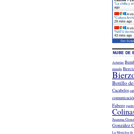
"La chifla y 
ago
A vis
"
Cultura Arch
29 mins ago
A vis
"
NATO Archivo
43 mins ago
Get Scrip
NUBE DE 
Bemb
Asturias
Berci
mundo
Bierz
Botillo de
Cacabelos
ca
comunicació
Fabero
gastr
Colina
Juanma Gonz
González C
La Moncloa de 