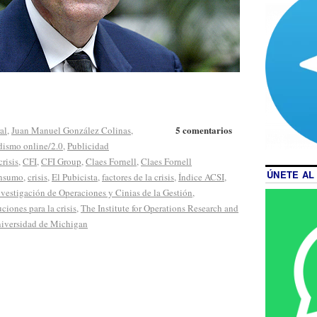
5 comentarios
al
,
Juan Manuel González Colinas
,
dismo online/2.0
,
Publicidad
crisis
,
CFI
,
CFI Group
,
Claes Fornell
,
Claes Fornell
ÚNETE AL
nsumo
,
crisis
,
El Pubicista
,
factores de la crisis
,
Índice ACSI
,
Investigación de Operaciones y Cinias de la Gestión
,
uciones para la crisis
,
The Institute for Operations Research and
iversidad de Michigan