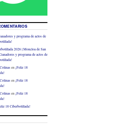
COMENTARIOS
anadores y programa de actos de
otillada!
rbotillada 2026 | Moncloa de San
Ganadores y programa de actos de
otillada!
Colinas
en
¡Feliz 18
ada!
Colinas
en
¡Feliz 18
ada!
Colinas
en
¡Feliz 18
ada!
eliz 18 Ciberbotillada!