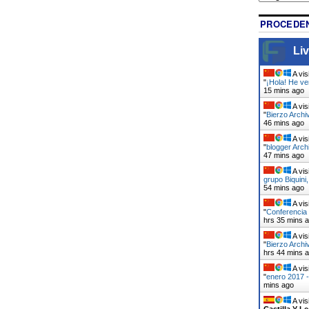
PROCEDEN
Liv
A vis
"
¡Hola! He v
15 mins ago
A vis
"
Bierzo Archi
46 mins ago
A vis
"
blogger Arch
47 mins ago
A vis
grupo Biquini
54 mins ago
A vis
"
Conferencia 
hrs 35 mins 
A vis
"
Bierzo Archi
hrs 44 mins 
A vis
"
enero 2017 -
mins ago
A vis
Castilla Y L