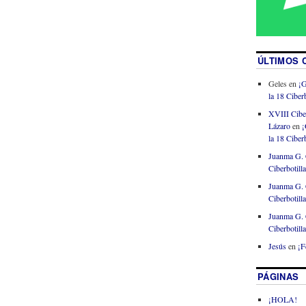
ÚLTIMOS 
Geles
en
¡G
la 18 Ciberb
XVIII Cibe
Lázaro
en
¡
la 18 Ciberb
Juanma G. 
Ciberbotill
Juanma G. 
Ciberbotill
Juanma G. 
Ciberbotill
Jesús
en
¡F
PÁGINAS
¡HOLA!