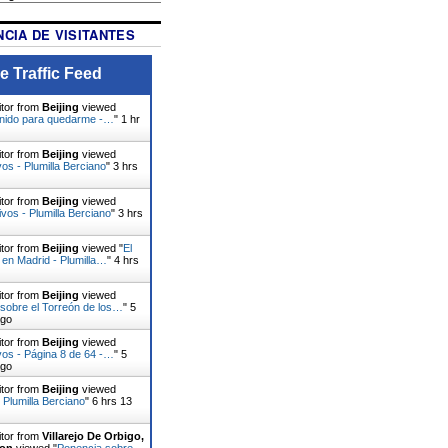
CIA DE VISITANTES
e Traffic Feed
itor from
Beijing
viewed
enido para quedarme -…
"
1 hr
itor from
Beijing
viewed
vos - Plumilla Berciano
"
3 hrs
itor from
Beijing
viewed
ivos - Plumilla Berciano
"
3 hrs
itor from
Beijing
viewed "
El
, en Madrid - Plumilla…
"
4 hrs
itor from
Beijing
viewed
sobre el Torreón de los…
"
5
ago
itor from
Beijing
viewed
vos - Página 8 de 64 -…
"
5
ago
itor from
Beijing
viewed
 Plumilla Berciano
"
6 hrs 13
itor from
Villarejo De Orbigo,
eon
viewed "
Ponencia sobre