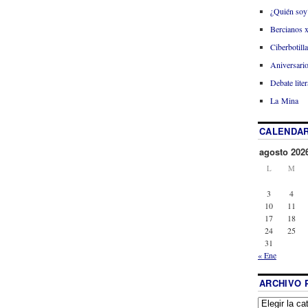
¿Quién soy
Bercianos 
Ciberbotill
Aniversario
Debate liter
La Mina
CALENDAR
agosto 202
L
M
3
4
10
11
17
18
24
25
31
« Ene
ARCHIVO 