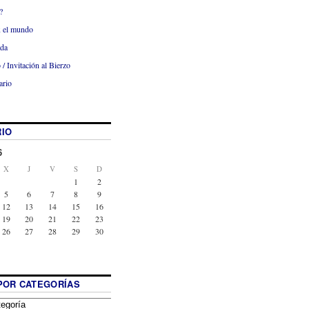
?
x el mundo
ada
 / Invitación al Bierzo
ario
IO
6
X
J
V
S
D
1
2
5
6
7
8
9
12
13
14
15
16
19
20
21
22
23
26
27
28
29
30
POR CATEGORÍAS