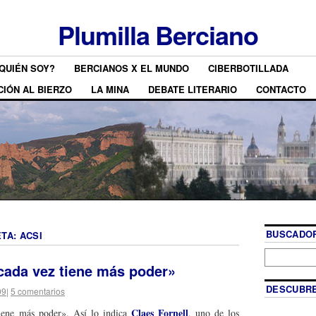
Plumilla Berciano
QUIÉN SOY?
BERCIANOS X EL MUNDO
CIBERBOTILLADA
CIÓN AL BIERZO
LA MINA
DEBATE LITERARIO
CONTACTO
BUSCADOR
ETA:
ACSI
cada vez tiene más poder»
DESCUBRE
09
|
5 comentarios
Claes Fornell
iene más poder». Así lo indica
, uno de los