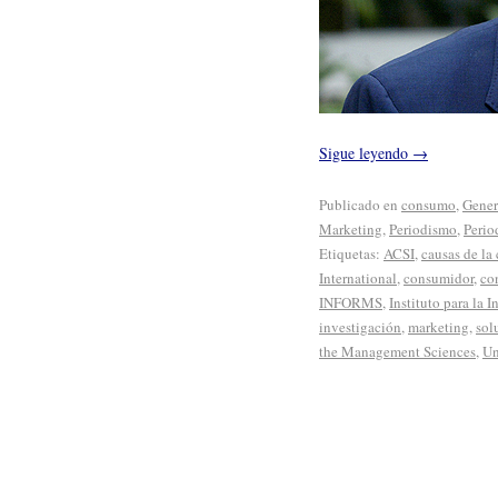
Sigue leyendo
→
Publicado en
consumo
,
Gener
Marketing
,
Periodismo
,
Perio
Etiquetas:
ACSI
,
causas de la 
International
,
consumidor
,
co
INFORMS
,
Instituto para la 
investigación
,
marketing
,
sol
the Management Sciences
,
Un