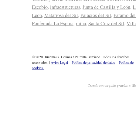
Escobio
,
infraestructuras
,
Junta de Castilla y León
,
L
León
,
Matarrosa del Sil
,
Palacios del Sil
,
Páramo del
Ponferrada La Espina
,
ruina
,
Santa Cruz del Sil
,
Vill
© 2020. Juanma G. Colinas / Plumilla Berciano. Todos los derechos
reservados. |
Aviso Legal
–
Política de privacidad de datos
–
Política de
cookies.
Creado con orgullo gracias a Wo