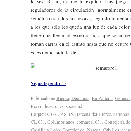
la vez. Si no, no me lo explico. Hay juegos 
reguladores de la circulación -normalmente e
semáforo con dos «cabezas», seguido inmediata
a los que sólo les queda una luz de cada color.
tiene que llegar al extremo para que se actú
toman cartas en el asunto hasta que no ocurre
ya es demasiado tarde.
Sigue leyendo
→
Publicado en
Bierzo
,
Denuncia
,
En Portada
,
General
,
Reivindicaciones
,
sociedad
Etiquetas:
631
,
AS-15
,
Barcena del Bierzo
,
carretera
CL 631
,
Columbrianos
,
comarcal 631
,
Consejería de
Castilla y León
,
Corredor del Narcea
,
Cubillos
,
deca