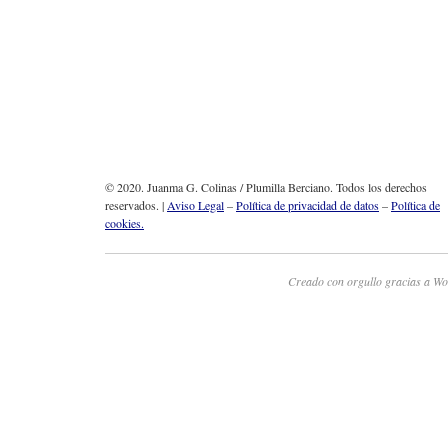
© 2020. Juanma G. Colinas / Plumilla Berciano. Todos los derechos
reservados. |
Aviso Legal
–
Política de privacidad de datos
–
Política de
cookies.
Creado con orgullo gracias a Wo