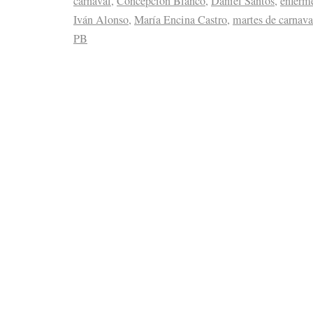
carnaval
,
Concepción Blanco
,
Daniel Santos
,
enferm
Iván Alonso
,
María Encina Castro
,
martes de carnava
PB