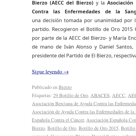
Bierzo (AECC del Bierzo)
y la
Asociación
Contra las Enfermedades de la San
una decisión tomada por unanimidad por la
partido. Recogieron el Botillo de Oro 2015
por parte de la AECC del Bierzo- y María En
de mano de Iván Alonso y Daniel Santos, s
presidente del Partido de El Bierzo, respecti
Sigue leyendo
→
Publicado en
Bierzo
Etiquetas:
29 Botillo de Oro
,
ABACES
,
AECC
,
AEC
Asociación Berciana de Ayuda Contra las Enfermeda
Asociación de Ayuda Contra las Enfermedades de la
Española Contra el Cáncer
,
Asociación Española Cont
Bierzo
,
Botillo de Oro
,
Botillo de Oro 2015
,
Botillo