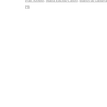
Iván Alonso
,
María Encina Castro
,
martes de carnava
PB