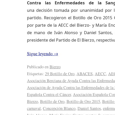
Contra las Enfermedades de la San
una decisión tomada por unanimidad por la
partido. Recogieron el Botillo de Oro 2015
por parte de la AECC del Bierzo- y María En
de mano de Iván Alonso y Daniel Santos, s
presidente del Partido de El Bierzo, respecti
Sigue leyendo
→
Publicado en
Bierzo
Etiquetas:
29 Botillo de Oro
,
ABACES
,
AECC
,
AEC
Asociación Berciana de Ayuda Contra las Enfermeda
Asociación de Ayuda Contra las Enfermedades de la
Española Contra el Cáncer
,
Asociación Española Cont
Bierzo
,
Botillo de Oro
,
Botillo de Oro 2015
,
Botillo
carnaval
,
Concepción Blanco
,
Daniel Santos
,
enferm