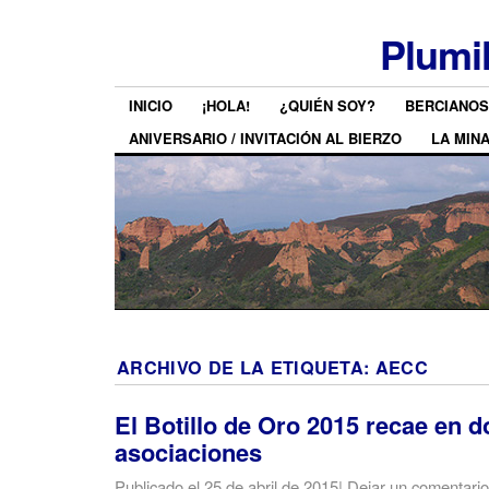
Plumi
INICIO
¡HOLA!
¿QUIÉN SOY?
BERCIANOS
ANIVERSARIO / INVITACIÓN AL BIERZO
LA MIN
ARCHIVO DE LA ETIQUETA:
AECC
El Botillo de Oro 2015 recae en d
asociaciones
Publicado el
25 de abril de 2015
|
Dejar un comentario