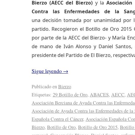
Bierzo (AECC del Bierzo)
y la
Asociación
Contra las Enfermedades de la San
una decisión tomada por unanimidad por la
partido. Recogieron el Botillo de Oro 2015
por parte de la AECC del Bierzo- y María En
de mano de Iván Alonso y Daniel Santos, s
presidente del Partido de El Bierzo, respecti
Sigue leyendo
→
Publicado en
Bierzo
Etiquetas:
29 Botillo de Oro
,
ABACES
,
AECC
,
AEC
Asociación Berciana de Ayuda Contra las Enfermeda
Asociación de Ayuda Contra las Enfermedades de la
Española Contra el Cáncer
,
Asociación Española Cont
Bierzo
,
Botillo de Oro
,
Botillo de Oro 2015
,
Botillo