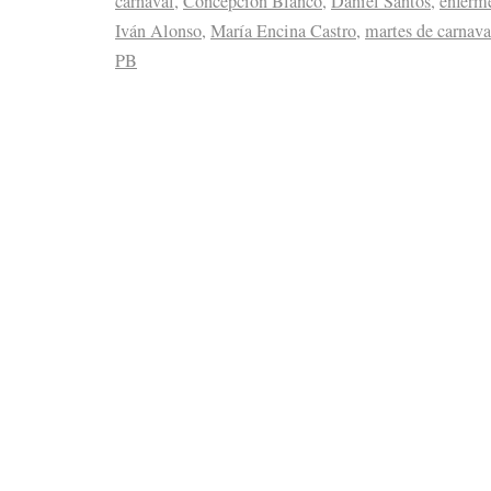
carnaval
,
Concepción Blanco
,
Daniel Santos
,
enferm
Iván Alonso
,
María Encina Castro
,
martes de carnava
PB