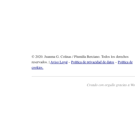
© 2020. Juanma G. Colinas / Plumilla Berciano. Todos los derechos
reservados. |
Aviso Legal
–
Política de privacidad de datos
–
Política de
cookies.
Creado con orgullo gracias a Wo