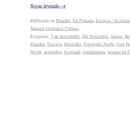
Sigue leyendo
→
Publicado en
Dundee
,
En Portada
,
Escocia / Scotlan
Manuel González Colinas
Etiquetas:
5 de noviembre
,
5th November
,
Angus
,
Bo
Dundee
,
Escocia
,
fireworks
,
Fireworks Night
,
Guy F
Night
,
november
,
Scotland
,
temperatura
,
tiempo en 