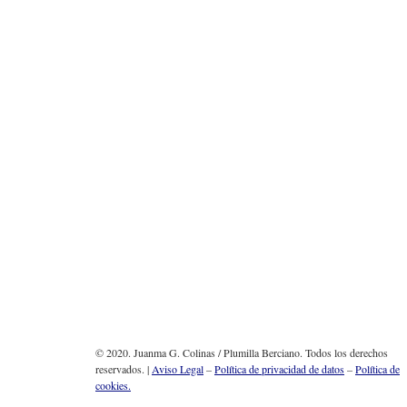
© 2020. Juanma G. Colinas / Plumilla Berciano. Todos los derechos
reservados. |
Aviso Legal
–
Política de privacidad de datos
–
Política de
cookies.