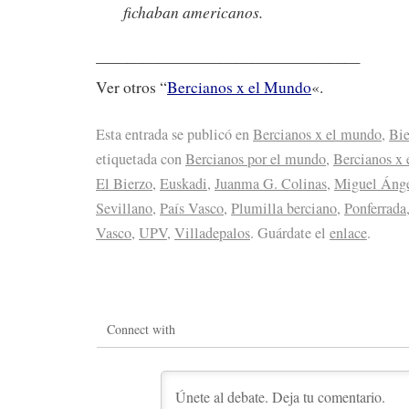
fichaban americanos.
—————————————————
Ver otros “
Bercianos x el Mundo
«.
Esta entrada se publicó en
Bercianos x el mundo
,
Bie
etiquetada con
Bercianos por el mundo
,
Bercianos x
El Bierzo
,
Euskadi
,
Juanma G. Colinas
,
Miguel Áng
Sevillano
,
País Vasco
,
Plumilla berciano
,
Ponferrada
Vasco
,
UPV
,
Villadepalos
. Guárdate el
enlace
.
Connect with