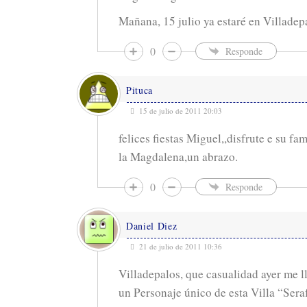
Mañana, 15 julio ya estaré en Villadep
0
Responde
Pituca
15 de julio de 2011 20:03
felices fiestas Miguel,,disfrute e su fa
la Magdalena,un abrazo.
0
Responde
Daniel Diez
21 de julio de 2011 10:36
Villadepalos, que casualidad ayer me 
un Personaje único de esta Villa “Ser