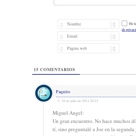
N
He l
o
de privac
m
E
b
m
r
a
P
e
i
á
l
g
i
15
COMENTARIOS
n
a
w
e
Paquito
b
10 de julio de 2011 20:23
Miguel Angel:
Un gran encuentro. No hace muchos dí
tí, sino preguntalé a Joe en la segunda