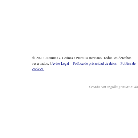
© 2020. Juanma G. Colinas / Plumilla Berciano. Todos los derechos
reservados. |
Aviso Legal
–
Política de privacidad de datos
–
Política de
cookies.
Creado con orgullo gracias a Wo