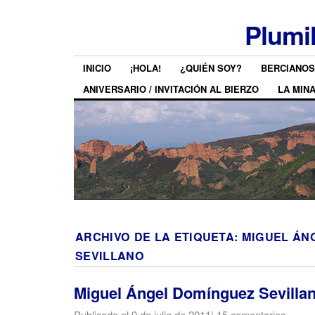
Plumi
INICIO
¡HOLA!
¿QUIÉN SOY?
BERCIANOS
ANIVERSARIO / INVITACIÓN AL BIERZO
LA MIN
ARCHIVO DE LA ETIQUETA:
MIGUEL ÁN
SEVILLANO
Miguel Ángel Domínguez Sevilla
Publicado el
9 de julio de 2011
|
15 comentarios