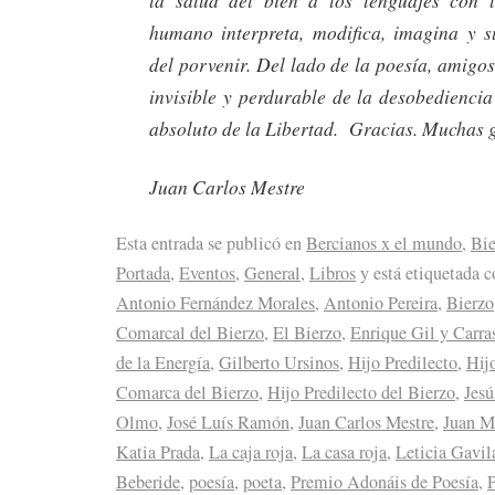
humano interpreta, modifica, imagina y s
del porvenir. Del lado de la poesía, amigos
invisible y perdurable de la desobediencia
absoluto de la Libertad. Gracias. Muchas g
Juan Carlos Mestre
Esta entrada se publicó en
Bercianos x el mundo
,
Bie
Portada
,
Eventos
,
General
,
Libros
y está etiquetada 
Antonio Fernández Morales
,
Antonio Pereira
,
Bierzo
Comarcal del Bierzo
,
El Bierzo
,
Enrique Gil y Carra
de la Energía
,
Gilberto Ursinos
,
Hijo Predilecto
,
Hijo
Comarca del Bierzo
,
Hijo Predilecto del Bierzo
,
Jes
Olmo
,
José Luís Ramón
,
Juan Carlos Mestre
,
Juan M
Katia Prada
,
La caja roja
,
La casa roja
,
Leticia Gavil
Beberide
,
poesía
,
poeta
,
Premio Adonáis de Poesía
,
P