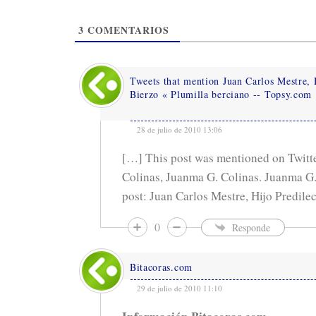
l
g
i
3
COMENTARIOS
n
a
w
e
Tweets that mention Juan Carlos Mestre, 
b
Bierzo « Plumilla berciano -- Topsy.com
28 de julio de 2010 13:06
[…] This post was mentioned on Twitt
Colinas, Juanma G. Colinas. Juanma G.
post: Juan Carlos Mestre, Hijo Predile
0
Responde
Bitacoras.com
29 de julio de 2010 11:10