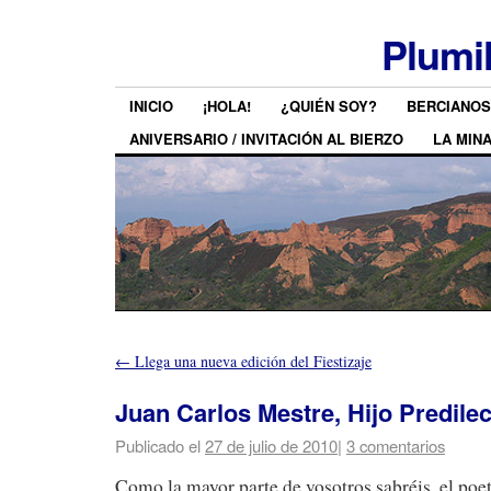
Plumi
INICIO
¡HOLA!
¿QUIÉN SOY?
BERCIANOS
ANIVERSARIO / INVITACIÓN AL BIERZO
LA MIN
←
Llega una nueva edición del Fiestizaje
Juan Carlos Mestre, Hijo Predilec
Publicado el
27 de julio de 2010
|
3 comentarios
Como la mayor parte de vosotros sabréis, el poe