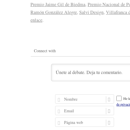
Premio Jaime Gil de Biedma
,
Premio Nacional de P
Ramón González Alegre
,
Salvi Design
,
Villafranca 
enlace
.
Connect with
N
He l
o
de privac
m
E
b
m
r
a
P
e
i
á