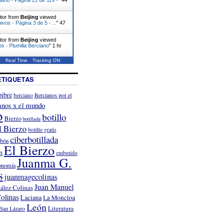
itor from
Beijing
viewed
ivos - Página 3 de 5 -…
"
47
itor from
Beijing
viewed
vos - Plumilla Berciano
"
1 hr
t
Real Time
Tracking ON
ETIQUETAS
ibre
Bercianos por el
berciano
anos x el mundo
o
botillo
Bierzo
botillada
l Bierzo
botillo gratis
ciberbotillada
rbón
El Bierzo
n
embutido
Juanma G.
onomía
s
juanmagecolinas
Juan Manuel
ález Colinas
olinas
Laciana
La Moncloa
León
Literatura
San Lázaro