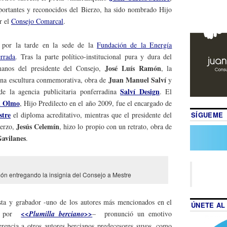
portantes y reconocidos del Bierzo, ha sido nombrado Hijo
r el
Consejo Comarcal
.
 por la tarde en la sede de la
Fundación de la Energía
rrada
. Tras la parte político-institucional pura y dura del
José Luís Ramón
manos del presidente del Consejo,
, la
Juan Manuel Salví
y una escultura conmemorativa, obra de
y
Salví Design
 de la agencia publicitaria ponferradina
. El
l Olmo
, Hijo Predilecto en el año 2009, fue el encargado de
stre
SÍGUEME
el diploma acreditativo, mientras que el presidente del
Jesús Celemín
ierzo,
, hizo lo propio con un retrato, obra de
Gavilanes
.
ón entregando la insignia del Consejo a Mestre
ista y grabador -uno de los autores más mencionados en el
ÚNETE AL
do por
<<Plumilla berciano>>
– pronunció un emotivo
erencia a otros autores bercianos predecesores suyos, como