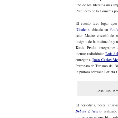
uno de los literatos más im
Predilecto de la Comarca po
El evento tuvo lugar ayer
(Ciuden)
, ubicada en
Ponfe
acto, Mestre cosechó de 
insignia de la institución 
Katia Prada
, integrantes
Luís de
locutor radiofónico
Juan Carlos Me
entregar a
Patronato de Turismo del B
Leticia 
la pintora berciana
José Luís Ram
El periodista, poeta, ensay
Debate Literario
realiza
discurso en el que hizo ref