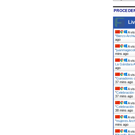
PROCEDEN
Liv
A vis
"
Bierzo Archi
ago
A vis
"
juanmagecoli
mins ago
A vis
La Gándara A
ago
A vis
"
Ganadores de
37 mins ago
A vis
"
Celebración 
37 mins ago
A vis
"
Celebración 
38 mins ago
A vis
"
mujeres Arch
mins ago
A vis
"
Plumilla Ber