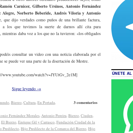
Ramón Carnicer, Gilberto Ursinos, Antonio Fernández
Alegre, Norberto Beberide, Andrés Viloria y Antonio
re, que dijo verdades como puños de una brillante factura,
s a los que tuvimos la suerte de darnos allí cita para
, mientras daba voz a los que no la tuvieron: «los obligados
odéis consultar un video con una noticia elaborada por el
que se puede ver una parte de la disertación de Mestre.
ÚNETE AL
p://www.youtube.com/watch?v=JYUtGv_2e1M]
Sigue leyendo
→
3 comentarios
 mundo
,
Bierzo
,
Cultura
,
En Portada
,
tonio Fernández Morales
,
Antonio Pereira
,
Bierzo
,
Ciuden
,
,
El Bierzo
,
Enrique Gil y Carrasco
,
Fundación Ciudad de la
o Predilecto
,
Hijo Predilecto de la Comarca del Bierzo
,
Hijo