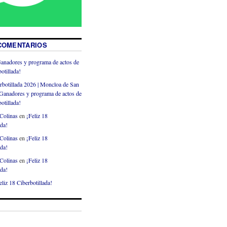
COMENTARIOS
anadores y programa de actos de
otillada!
rbotillada 2026 | Moncloa de San
Ganadores y programa de actos de
otillada!
Colinas
en
¡Feliz 18
ada!
Colinas
en
¡Feliz 18
ada!
Colinas
en
¡Feliz 18
ada!
eliz 18 Ciberbotillada!