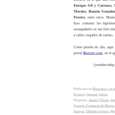
Enrique Gil y Carrasco, 
Morales, Ramón González 
Pereira
, entre otros. Mest
hizo contener las lágrima
acompañarlo en tan feliz día
a callar cargados de razón».
Como prueba de ello, aquí p
portal
Bierzotv.com
, en el 
[youtube=htt
Publicado en
Bercianos x el
Eventos
,
General
,
Libros
Etiquetas:
Andrés Viloria
,
An
Consejo Comarcal del Bierzo
Energía
,
Gilberto Ursinos
,
Hij