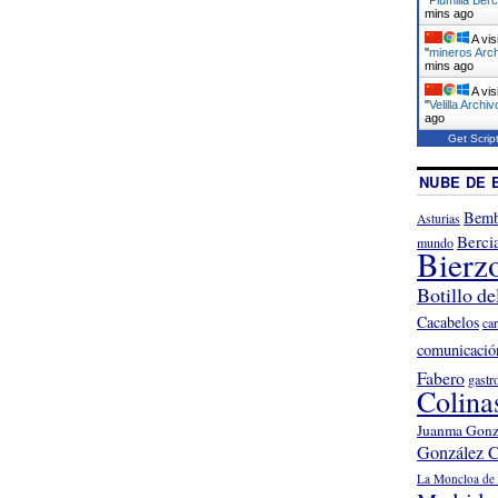
mins ago
A vis
"
mineros Arch
mins ago
A vis
"
Velilla Archi
ago
Get Scrip
NUBE DE 
Bemb
Asturias
Berci
mundo
Bierz
Botillo de
Cacabelos
ca
comunicació
Fabero
gastr
Colina
Juanma Gonz
González C
La Moncloa de 