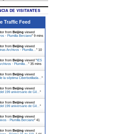
CIA DE VISITANTES
e Traffic Feed
itor from
Beijing
viewed
vos - Plumilla Berciano
"
9 mins
itor from
Beijing
viewed
nas Archivos - Plumilla…
"
10
itor from
Beijing
viewed "
IES
rchivos - Plumilla…
"
35 mins
itor from
Beijing
viewed
 la séptima Ciberbotillada…
"
itor from
Beijing
viewed
del 199 aniversario de Gil…
"
itor from
Beijing
viewed
del 199 aniversario de Gil…
"
itor from
Beijing
viewed
ivos - Plumilla Berciano
"
41
itor from
Beijing
viewed
ciano - Página 21 de 119 -
"
44