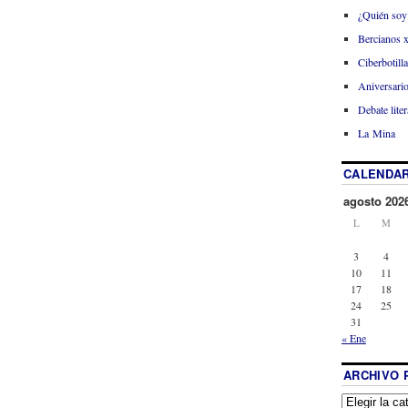
¿Quién soy
Bercianos 
Ciberbotill
Aniversario
Debate liter
La Mina
CALENDAR
agosto 202
L
M
3
4
10
11
17
18
24
25
31
« Ene
ARCHIVO 