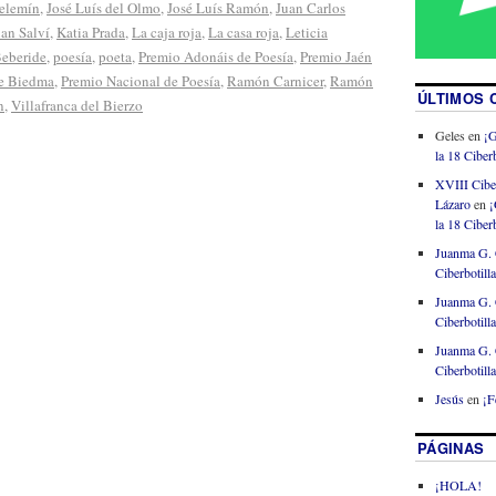
Celemín
,
José Luís del Olmo
,
José Luís Ramón
,
Juan Carlos
uan Salví
,
Katia Prada
,
La caja roja
,
La casa roja
,
Leticia
Beberide
,
poesía
,
poeta
,
Premio Adonáis de Poesía
,
Premio Jaén
de Biedma
,
Premio Nacional de Poesía
,
Ramón Carnicer
,
Ramón
ÚLTIMOS 
n
,
Villafranca del Bierzo
Geles
en
¡G
la 18 Ciberb
XVIII Cibe
Lázaro
en
¡
la 18 Ciberb
Juanma G. 
Ciberbotill
Juanma G. 
Ciberbotill
Juanma G. 
Ciberbotill
Jesús
en
¡F
PÁGINAS
¡HOLA!