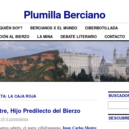
Plumilla Berciano
QUIÉN SOY?
BERCIANOS X EL MUNDO
CIBERBOTILLADA
CIÓN AL BIERZO
LA MINA
DEBATE LITERARIO
CONTACTO
BUSCADOR
ETA:
LA CAJA ROJA
re, Hijo Predilecto del Bierzo
DESCUBRE
010
|
3 comentarios
Juan Carlos Mestre
tros sabréis, el poeta villafranquino
,