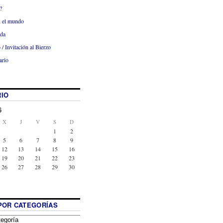
?
x el mundo
ada
 / Invitación al Bierzo
ario
IO
6
X
J
V
S
D
1
2
5
6
7
8
9
12
13
14
15
16
19
20
21
22
23
26
27
28
29
30
POR CATEGORÍAS