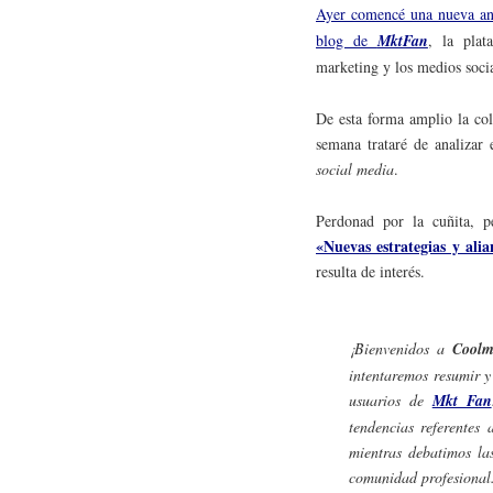
Ayer comencé una nueva a
blog de
MktFan
, la plat
marketing y los medios socia
De esta forma amplio la co
semana trataré de analizar 
social media
.
Perdonad por la cuñita, p
«Nuevas estrategias y alia
resulta de interés.
¡Bienvenidos a
Coolm
intentaremos resumir y
usuarios de
Mkt Fan
tendencias referentes
mientras debatimos la
comunidad profesional