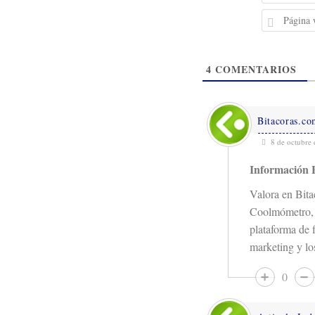
4
COMENTARIOS
Bitacoras.c
8 de octubre 
Información 
Valora en Bit
Coolmómetro, m
plataforma de f
marketing y lo
0