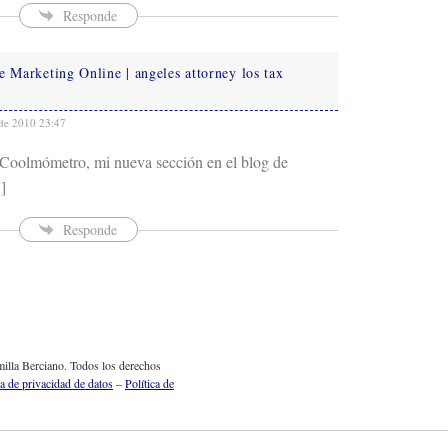
Responde
e Marketing Online | angeles attorney los tax
de 2010 23:47
 Coolmómetro, mi nueva sección en el blog de
]
Responde
illa Berciano. Todos los derechos
ca de privacidad de datos
–
Política de