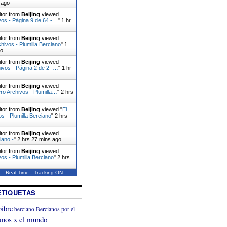
 ago
itor from
Beijing
viewed
vos - Página 9 de 64 -…
"
1 hr
itor from
Beijing
viewed
chivos - Plumilla Berciano
"
1
go
itor from
Beijing
viewed
ivos - Página 2 de 2 -…
"
1 hr
itor from
Beijing
viewed
ro Archivos - Plumilla…
"
2 hrs
itor from
Beijing
viewed "
El
os - Plumilla Berciano
"
2 hrs
itor from
Beijing
viewed
iano -
"
2 hrs 27 mins ago
itor from
Beijing
viewed
vos - Plumilla Berciano
"
2 hrs
t
Real Time
Tracking ON
ETIQUETAS
ibre
Bercianos por el
berciano
anos x el mundo