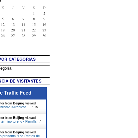
6
X
J
V
S
D
1
2
5
6
7
8
9
12
13
14
15
16
19
20
21
22
23
26
27
28
29
30
POR CATEGORÍAS
CIA DE VISITANTES
e Traffic Feed
itor from
Beijing
viewed
nline/2.0 Archivos -…
"
15
itor from
Beijing
viewed
 término toreno - Plumilla…
"
itor from
Beijing
viewed
o presenta "Los Restos de