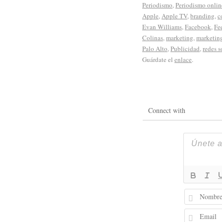
Periodismo
,
Periodismo onlin
Apple
,
Apple TV
,
branding
,
c
Evan Williams
,
Facebook
,
Fe
Colinas
,
marketing
,
marketing
Palo Alto
,
Publicidad
,
redes s
Guárdate el
enlace
.
Connect with