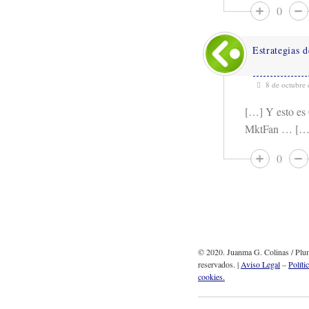
0
Estrategias d
8 de octubre 
[…] Y esto es
MktFan … […
0
© 2020. Juanma G. Colinas / Plum
reservados. |
Aviso Legal
–
Políti
cookies.