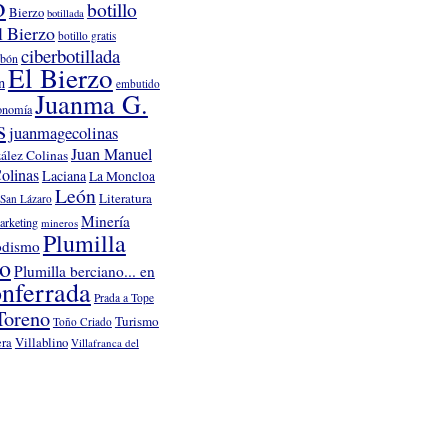
o
botillo
Bierzo
botillada
l Bierzo
botillo gratis
ciberbotillada
rbón
El Bierzo
n
embutido
Juanma G.
onomía
s
juanmagecolinas
Juan Manuel
ález Colinas
olinas
Laciana
La Moncloa
León
Literatura
San Lázaro
Minería
arketing
mineros
Plumilla
odismo
no
Plumilla berciano... en
nferrada
Prada a Tope
Toreno
Turismo
Toño Criado
Villablino
era
Villafranca del