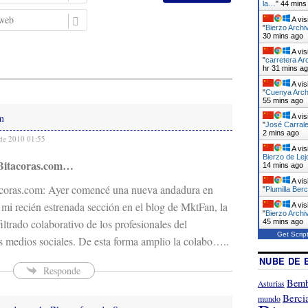
m
la…
"
44 mins
r
a
P
A vis
e
i
á
"
Bierzo Archi
30 mins ago
l
g
A vis
i
"
carretera Ar
n
hr 31 mins a
a
A vis
w
"
Cuenya Arch
55 mins ago
e
om
A vis
b
"
José Carrale
2 mins ago
de 2010 01:55
A vis
Bierzo de Lej
Bitacoras.com…
14 mins ago
A vis
acoras.com: Ayer comencé una nueva andadura en
"
Plumilla Berc
i recién estrenada sección en el blog de MktFan, la
A vis
"
Bierzo Archi
iltrado colaborativo de los profesionales del
45 mins ago
Get Scrip
s medios sociales. De esta forma amplio la colabo…..
NUBE DE 
Responde
Bemb
Asturias
Berci
mundo