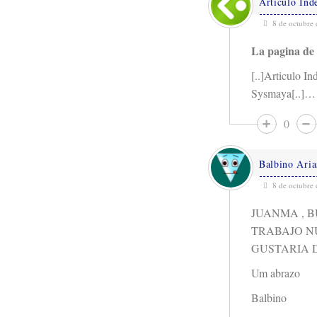
Articulo Ind
8 de octubre 
La pagina de 
[..]Articulo I
Sysmaya[..]…
0
Balbino Aria
8 de octubre 
JUANMA , B
TRABAJO N
GUSTARIA 
Um abrazo
Balbino