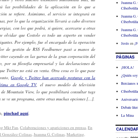
Juanma G. 
rá las posibilidades de la aplicación en lo que a
Ciberbotill
ón se refiere. Asimismo, el servicio se integrará en
Juanma G. 
as, por lo que la organización llevará a cabo diversos
Ciberbotill
ergias, con los que podrá, si quiere, acercarse a otras
Juanma G. 
e olvidar que Costolo es todo un experto en vender
Ciberbotill
gantes. Por ejemplo, fue el encargado de la operación
Jesús
en
¡F
dor de gestión de RSS Feedburner pasó a manos de
tter cayendo en las garras de la gran corporación del
PÁGINAS
 por su filosofía empresarial y las declaraciones de
¡HOLA!
 que Twitter no está en venta. Otra cosa es lo que pase
¿Quién soy
ronto,
Google y Twitter han acercado posturas con la
Bercianos 
última en Google TV
, el nuevo modelo de televisión
Ciberbotill
 de Mountain View, lo que posibilitará consultar
tags
s se ve un programa, entre otras muchas opciones […].
Aniversario
Debate liter
pinchad aquí
ro,
.
La Mina
og Mkt Fan
,
Colaboraciones y apariciones en prensa
,
En
CALENDAR
l González Colinas
,
Juanma G. Colinas
,
Marketing
,