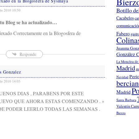
Bierz
exado en la Blogosfera de Sysmaya
Botillo de
de 2010 10:50
Cacabelos
ca
tu Blog se ha actualizado…
comunicació
ndexado Correctamente en la Blogosfera de
Fabero
gastr
Colina
Juanma Gonz
González C
Responde
La Moncloa de 
Madrid
m
s Gonzalez
Peri
Navidad
bercia
de 2010 14:03
Po
Madrid
UENOS DIAS , PARABENS POR ESTE
Santa Barbara
UEVO QUE AHORA ESTAS COMENZANDO . »
Valentín Carr
DE PODER LEERLO TODAS LAS SEMANAS .
Bierzo