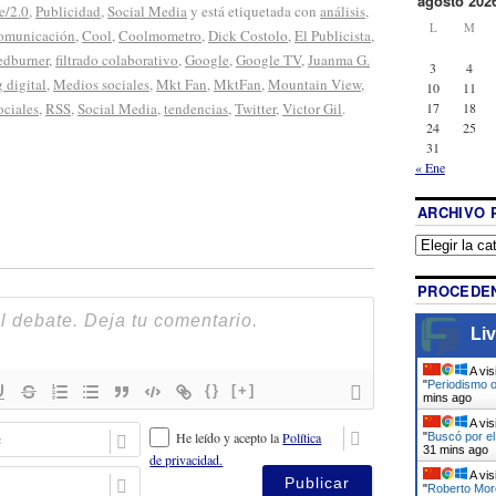
agosto 202
e/2.0
,
Publicidad
,
Social Media
y está etiquetada con
análisis
,
L
M
omunicación
,
Cool
,
Coolmometro
,
Dick Costolo
,
El Publicista
,
edburner
,
filtrado colaborativo
,
Google
,
Google TV
,
Juanma G.
3
4
 digital
,
Medios sociales
,
Mkt Fan
,
MktFan
,
Mountain View
,
10
11
17
18
ociales
,
RSS
,
Social Media
,
tendencias
,
Twitter
,
Victor Gil
.
24
25
31
« Ene
ARCHIVO 
PROCEDEN
Liv
A vis
"
Periodismo o
{}
[+]
mins ago
A vis
N
He leído y acepto la
Política
"
Buscó por el
o
31 mins ago
de privacidad.
m
E
A vis
"
Roberto Mor
b