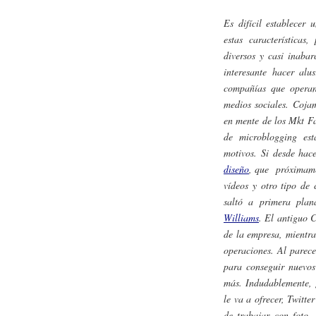
Es difícil establecer
estas característica
diversos y casi inabar
interesante hacer alu
compañías que operan 
medios sociales. Coja
en mente de los
Mkt F
de
microblogging
es
motivos. Si desde ha
diseño
, que próximamen
vídeos y otro tipo de 
saltó a primera pla
Williams
. El antiguo 
de la empresa, mientra
operaciones. Al parece
para conseguir nuevos
más. Indudablemente, g
le va a ofrecer, Twitte
de trabajar con foto,