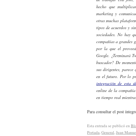
hecho que multiplica
marketing y comunicaci
otras muchas plataform
tipos de acuerdos y sin
sociedades. No hay qu
compañías a grandes gi
por la que el provee
Google. ¿Terminará Twi
buscador? De momento,
sus dirigentes, parece
en el futuro. Por lo p
integración de esta 
online de la compañía
en tiempo real mientra
Para consultar el post ínteg
Esta entrada se publicó en
Bl
Portada
,
General
,
Juan Manue