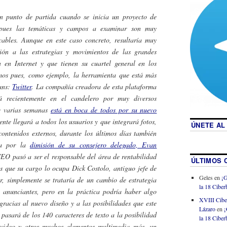
 un punto de partida cuando se inicia un proyecto de
s, pues las temáticas y campos a examinar son muy
cables. Aunque en este caso concreto, resultaría muy
sión a las estrategias y movimientos de las grandes
en Internet y que tienen su cuartel general en los
mos pues, como ejemplo, la herramienta que está más
ans:
Twitter
.
La compañía creadora de esta plataforma
tá recientemente en el candelero por muy diversos
ce varias semanas
está en boca de todos por su nuevo
te llegará a todos los usuarios y que integrará fotos,
ÚNETE AL
contenidos externos, durante los últimos días también
na por la
dimisión de su consejero delegado, Evan
CEO pasó a ser el responsable del área de rentabilidad
ÚLTIMOS 
s que su cargo lo ocupa Dick Costolo, antiguo jefe de
Geles
en
¡G
r, simplemente se trataría de un cambio de estrategia
la 18 Ciberb
 anunciantes, pero en la práctica podría haber algo
XVIII Cibe
racias al nuevo diseño y a las posibilidades que este
Lázaro
en
¡
r pasará de los 140 caracteres de texto a la posibilidad
la 18 Ciberb
 video y otros muchos elementos multimedia más, un