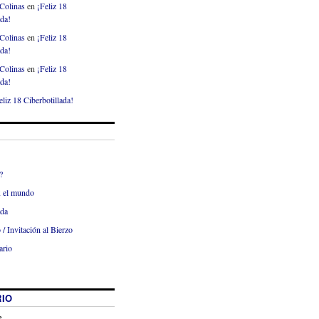
Colinas
en
¡Feliz 18
ada!
Colinas
en
¡Feliz 18
ada!
Colinas
en
¡Feliz 18
ada!
eliz 18 Ciberbotillada!
?
x el mundo
ada
 / Invitación al Bierzo
ario
IO