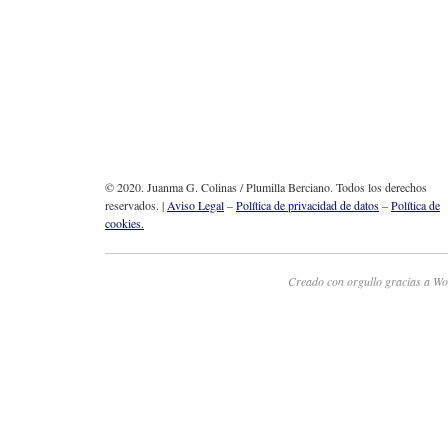
© 2020. Juanma G. Colinas / Plumilla Berciano. Todos los derechos
reservados. |
Aviso Legal
–
Política de privacidad de datos
–
Política de
cookies.
Creado con orgullo gracias a Wo