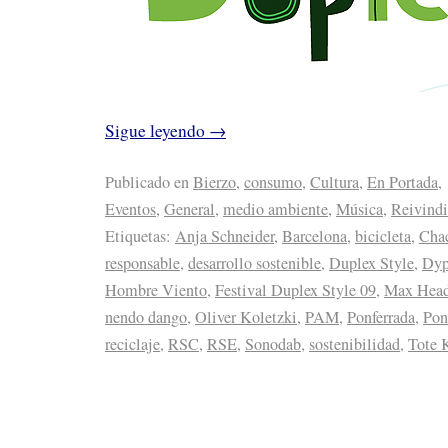
Sigue leyendo
→
Publicado en
Bierzo
,
consumo
,
Cultura
,
En Portada
,
Eventos
,
General
,
medio ambiente
,
Música
,
Reivindi
Etiquetas:
Anja Schneider
,
Barcelona
,
bicicleta
,
Cha
responsable
,
desarrollo sostenible
,
Duplex Style
,
Dyp
Hombre Viento
,
Festival Duplex Style 09
,
Max Hea
nendo dango
,
Oliver Koletzki
,
PAM
,
Ponferrada
,
Pon
reciclaje
,
RSC
,
RSE
,
Sonodab
,
sostenibilidad
,
Tote 