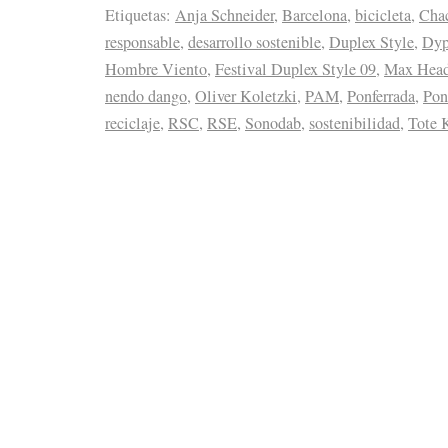
Etiquetas:
Anja Schneider
,
Barcelona
,
bicicleta
,
Cha
responsable
,
desarrollo sostenible
,
Duplex Style
,
Dyp
Hombre Viento
,
Festival Duplex Style 09
,
Max Hea
nendo dango
,
Oliver Koletzki
,
PAM
,
Ponferrada
,
Pon
reciclaje
,
RSC
,
RSE
,
Sonodab
,
sostenibilidad
,
Tote 