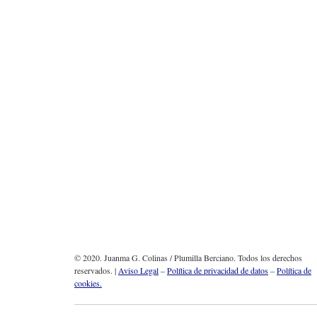
© 2020. Juanma G. Colinas / Plumilla Berciano. Todos los derechos
reservados. |
Aviso Legal
–
Política de privacidad de datos
–
Política de
cookies.