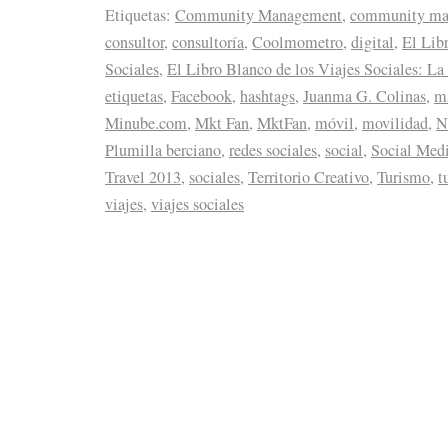
Etiquetas:
Community Management
,
community ma
consultor
,
consultoría
,
Coolmometro
,
digital
,
El Lib
Sociales
,
El Libro Blanco de los Viajes Sociales: L
etiquetas
,
Facebook
,
hashtags
,
Juanma G. Colinas
,
m
Minube.com
,
Mkt Fan
,
MktFan
,
móvil
,
movilidad
,
N
Plumilla berciano
,
redes sociales
,
social
,
Social Med
Travel 2013
,
sociales
,
Territorio Creativo
,
Turismo
,
t
viajes
,
viajes sociales