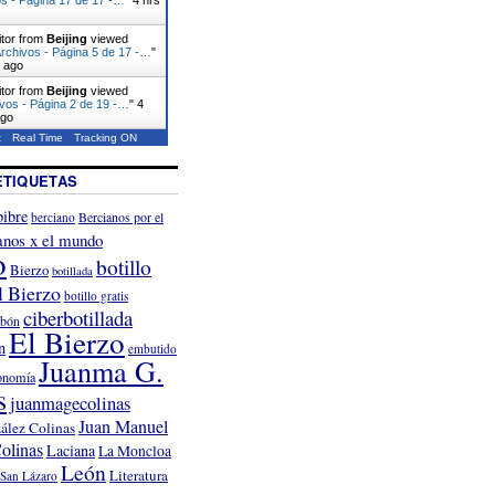
itor from
Beijing
viewed
rchivos - Página 5 de 17 -…
"
s ago
itor from
Beijing
viewed
vos - Página 2 de 19 -…
"
4
ago
t
Real Time
Tracking ON
ETIQUETAS
ibre
Bercianos por el
berciano
anos x el mundo
o
botillo
Bierzo
botillada
l Bierzo
botillo gratis
ciberbotillada
rbón
El Bierzo
n
embutido
Juanma G.
onomía
s
juanmagecolinas
Juan Manuel
ález Colinas
olinas
Laciana
La Moncloa
León
Literatura
San Lázaro