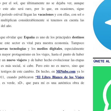
 por el sol, que últimamente no se dejaba ver, aunque
e este año será raro, por lo que, en ocasiones, sigue
vacaciones
l periodo estival llegan las
y con ellas, con sol o
 multiplican considerablemente si tenemos en cuenta las
 del año.
España
destinos
y que olvidar que
es uno de los principales
 este sector es vital para nuestra economía. Tampoco
uevas tecnologías
medios digitales
y los
, especialmente
n mayor protagonismo en los viajes, hasta el punto de haber
nuevo viajero
de un
y de haber hecho evolucionar las etapas
ÚNETE AL
 es más social, si cabe. Pero esto no es nuevo, sino que
MiNube.com
 testigos de este cambio. De hecho, en
ya lo
“El Libro Blanco de los Viajes
2011, cuando publicaron
d es verde, xD-, que para mí es una auténtica obra de