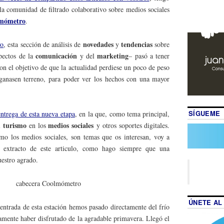
a comunidad de filtrado colaborativo sobre medios sociales
mómetro
.
novedades
tendencias
yo
, esta sección de análisis de
y
sobre
comunicación
marketing
pectos de la
y del
– pasó a tener
on el objetivo de que la actualidad perdiese un poco de peso
n ganasen terreno, para poder ver los hechos con una mayor
SÍGUEME
entrega de esta nueva etapa
, en la que, como tema principal,
turismo
medios sociales
el
en los
y otros soportes digitales.
mo los medios sociales, son temas que os interesan, voy a
 extracto de este articulo, como hago siempre que una
uestro agrado.
ÚNETE AL
 entrada de esta estación hemos pasado directamente del frío
icamente haber disfrutado de la agradable primavera. Llegó el