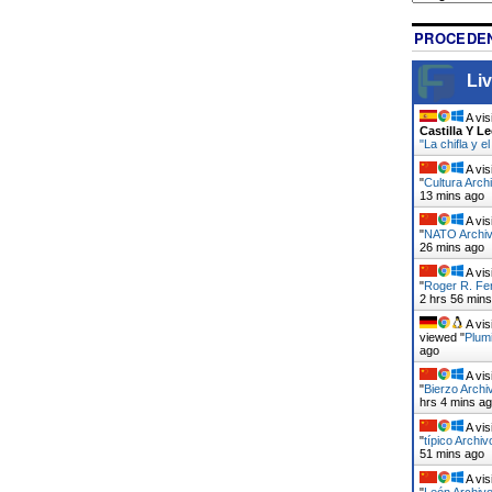
PROCEDEN
Liv
A vis
Castilla Y L
"La chifla y 
A vis
"
Cultura Arch
13 mins ago
A vis
"
NATO Archivo
26 mins ago
A vis
"
Roger R. Fe
2 hrs 56 min
A vis
viewed "
Plumi
ago
A vis
"
Bierzo Archi
hrs 4 mins a
A vis
"
típico Archiv
51 mins ago
A vis
"
León Archivo