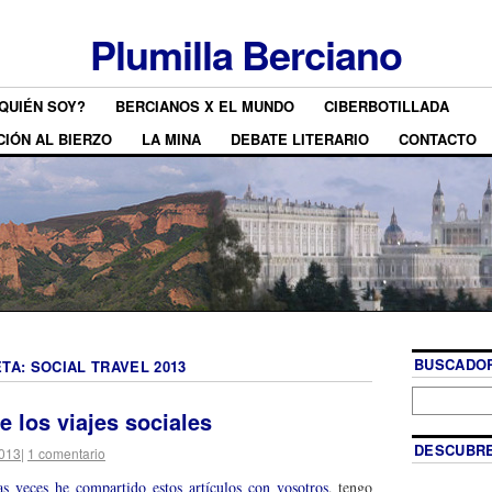
Plumilla Berciano
QUIÉN SOY?
BERCIANOS X EL MUNDO
CIBERBOTILLADA
CIÓN AL BIERZO
LA MINA
DEBATE LITERARIO
CONTACTO
BUSCADOR
ETA:
SOCIAL TRAVEL 2013
e los viajes sociales
DESCUBRE
2013
|
1 comentario
s veces he compartido estos artículos con vosotros
, tengo