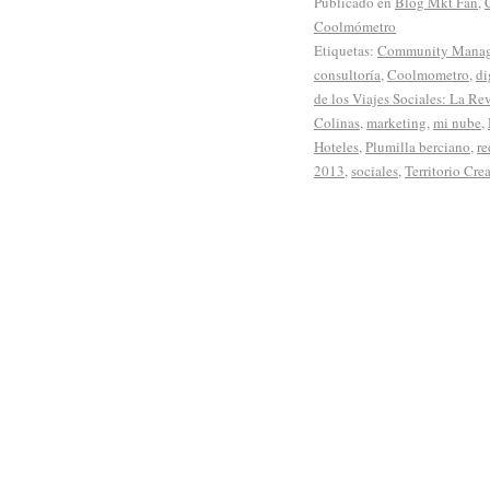
Publicado en
Blog Mkt Fan
,
Coolmómetro
Etiquetas:
Community Mana
consultoría
,
Coolmometro
,
di
de los Viajes Sociales: La R
Colinas
,
marketing
,
mi nube
,
Hoteles
,
Plumilla berciano
,
re
2013
,
sociales
,
Territorio Cre