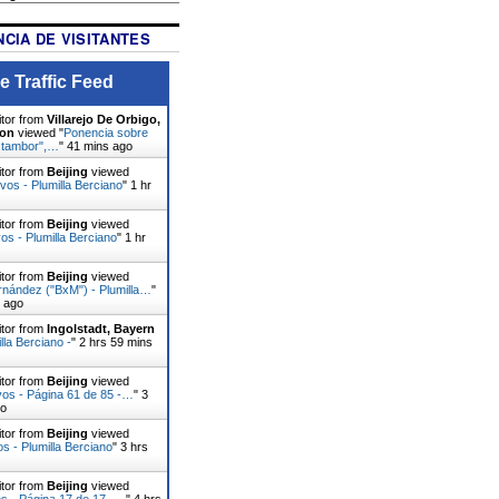
CIA DE VISITANTES
e Traffic Feed
itor from
Villarejo De Orbigo,
eon
viewed "
Ponencia sobre
el tambor",…
"
41 mins ago
itor from
Beijing
viewed
ivos - Plumilla Berciano
"
1 hr
itor from
Beijing
viewed
s - Plumilla Berciano
"
1 hr
itor from
Beijing
viewed
rnández ("BxM") - Plumilla…
"
s ago
itor from
Ingolstadt, Bayern
lla Berciano -
"
2 hrs 59 mins
itor from
Beijing
viewed
vos - Página 61 de 85 -…
"
3
go
itor from
Beijing
viewed
os - Plumilla Berciano
"
3 hrs
itor from
Beijing
viewed
s - Página 17 de 17 -…
"
4 hrs