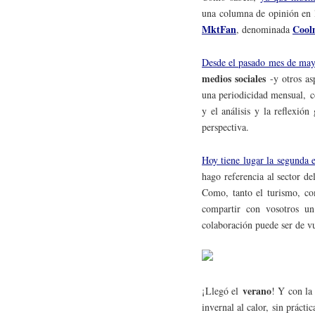
una columna de opinión en l
MktFan
Cool
, denominada
Desde el pasado mes de ma
medios sociales
-y otros as
una periodicidad mensual, c
y el análisis y la reflexió
perspectiva.
Hoy tiene lugar la segunda 
hago referencia al sector d
Como, tanto el turismo, co
compartir con vosotros un
colaboración puede ser de v
verano
¡Llegó el
! Y con la
invernal al calor, sin práct