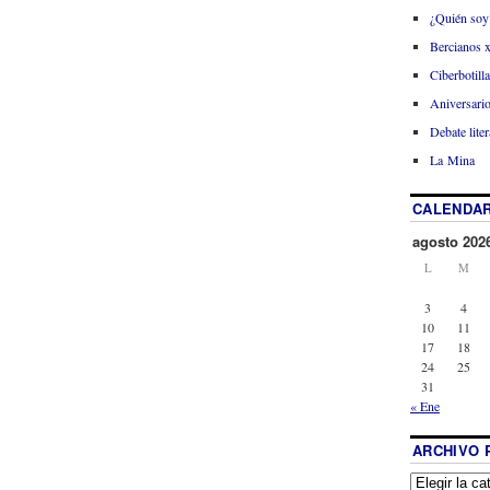
¿Quién soy
Bercianos 
Ciberbotill
Aniversario
Debate liter
La Mina
CALENDAR
agosto 202
L
M
3
4
10
11
17
18
24
25
31
« Ene
ARCHIVO 