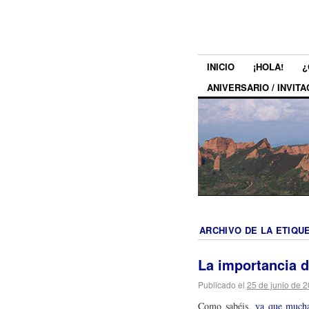
INICIO
¡HOLA!
¿
ANIVERSARIO / INVITA
ARCHIVO DE LA ETIQU
La importancia d
Publicado el
25 de junio de 
Como sabéis,
ya que mucha