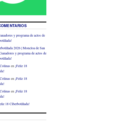
COMENTARIOS
anadores y programa de actos de
otillada!
rbotillada 2026 | Moncloa de San
Ganadores y programa de actos de
otillada!
Colinas
en
¡Feliz 18
ada!
Colinas
en
¡Feliz 18
ada!
Colinas
en
¡Feliz 18
ada!
eliz 18 Ciberbotillada!