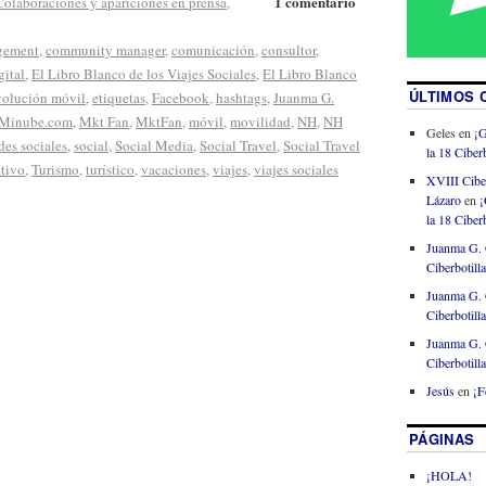
1 comentario
Colaboraciones y apariciones en prensa
,
gement
,
community manager
,
comunicación
,
consultor
,
gital
,
El Libro Blanco de los Viajes Sociales
,
El Libro Blanco
ÚLTIMOS 
evolución móvil
,
etiquetas
,
Facebook
,
hashtags
,
Juanma G.
Minube.com
,
Mkt Fan
,
MktFan
,
móvil
,
movilidad
,
NH
,
NH
Geles
en
¡G
des sociales
,
social
,
Social Media
,
Social Travel
,
Social Travel
la 18 Ciberb
ativo
,
Turismo
,
turístico
,
vacaciones
,
viajes
,
viajes sociales
XVIII Cibe
Lázaro
en
¡
la 18 Ciberb
Juanma G. 
Ciberbotill
Juanma G. 
Ciberbotill
Juanma G. 
Ciberbotill
Jesús
en
¡F
PÁGINAS
¡HOLA!