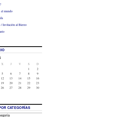
?
x el mundo
ada
 / Invitación al Bierzo
ario
IO
6
X
J
V
S
D
1
2
5
6
7
8
9
12
13
14
15
16
19
20
21
22
23
26
27
28
29
30
POR CATEGORÍAS