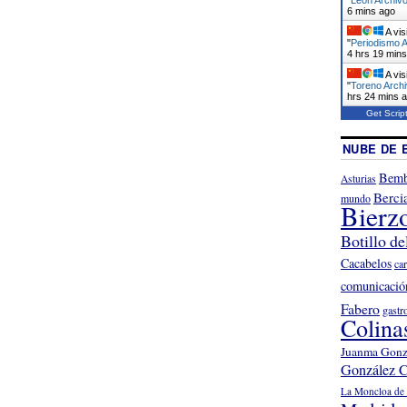
6 mins ago
A vis
"
Periodismo A
4 hrs 19 min
A vis
"
Toreno Archi
hrs 24 mins 
Get Scrip
NUBE DE 
Bemb
Asturias
Berci
mundo
Bierz
Botillo de
Cacabelos
ca
comunicació
Fabero
gastr
Colina
Juanma Gonz
González C
La Moncloa de 